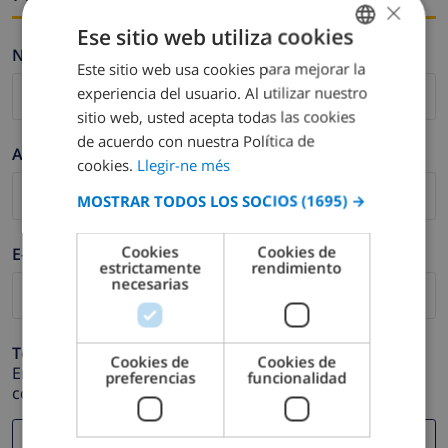
×
Ese sitio web utiliza cookies
Nombre *
Este sitio web usa cookies para mejorar la
CATALAN
experiencia del usuario. Al utilizar nuestro
DUTCH
sitio web, usted acepta todas las cookies
FRENCH
de acuerdo con nuestra Política de
Apellidos *
cookies.
Llegir-ne més
SPANISH
MOSTRAR TODOS LOS SOCIOS
(1695) →
GERMAN
CATALAN
Cookies
Cookies de
E-mail *
estrictamente
rendimiento
ITALIAN
necesarias
DANISH
NORWEGIAN
Teléfono *
Cookies de
Cookies de
En caso de que su dirección de e-mail no funcione
preferencias
funcionalidad
correctamente.