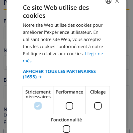
×
Nom et adresse e-mail
Ce site Web utilise des
cookies
CATALAN
Prénom *
Notre site Web utilise des cookies pour
DUTCH
améliorer l"expérience utilisateur. En
FRENCH
utilisant notre site Web, vous acceptez
tous les cookies conformément à notre
SPANISH
Nom de famille *
Politique relative aux cookies.
Llegir-ne
GERMAN
més
CATALAN
AFFICHER TOUS LES PARTENAIRES
(1695) →
ITALIAN
E-mail *
DANISH
Strictement
Performance
Ciblage
nécessaires
NORWEGIAN
Numéro de téléphone *
Dans le cas où votre adresse e-mail ne fonctionnerait
Fonctionnalité
pas correctement.