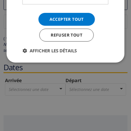
ACCEPTER TOUT
REFUSER TOUT
( * Les champs avec un astérisque sont obligatoires )
Nous respectons votre vie privée.
Vos données personnelles ne
seront pas communiquées à des tiers.
AFFICHER LES DÉTAILS
Dates
Arrivée
Départ
Sélectionnez une date
Sélectionnez une date