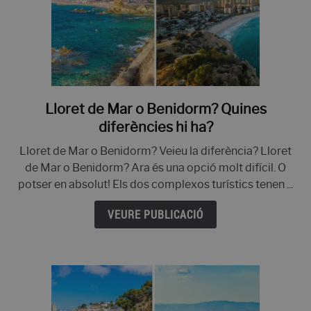
Lloret de Mar o Benidorm? Quines
enllaç
a
diferències hi ha?
Lloret
Lloret de Mar o Benidorm? Veieu la diferència? Lloret
de
de Mar o Benidorm? Ara és una opció molt difícil. O
Mar
potser en absolut! Els dos complexos turístics tenen ...
o
Benidorm?
VEURE PUBLICACIÓ
Quines
diferències
hi
ha?