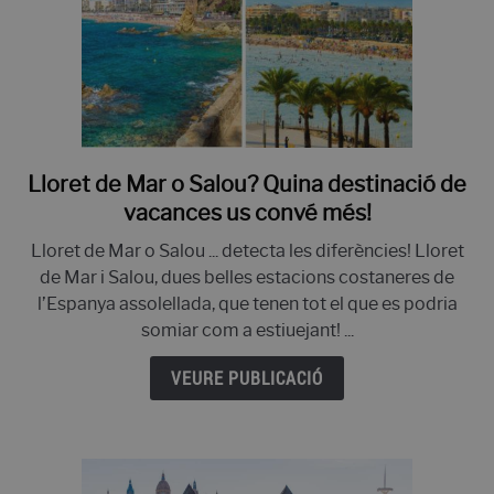
Lloret de Mar o Salou? Quina destinació de
enllaç
a
vacances us convé més!
Lloret
Lloret de Mar o Salou ... detecta les diferències! Lloret
de
de Mar i Salou, dues belles estacions costaneres de
Mar
l’Espanya assolellada, que tenen tot el que es podria
o
somiar com a estiuejant! ...
Salou?
Quina
VEURE PUBLICACIÓ
destinació
de
vacances
us