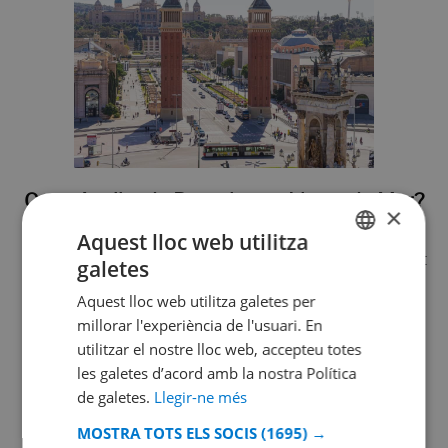
convé
més!
Com s’arriba de Barcelona a Lloret de Mar?
enllaç
×
a
Cada any milions de persones opten per unes
Aquest lloc web utilitza
Com
merescudes vacances a la Costa Brava espanyola, sent
galetes
arribar
CATALAN
Lloret de Mar l’autèntic punt d’accés. Una gran part
de
Aquest lloc web utilitza galetes per
dels turistes que visiten Lloret ...
DUTCH
Barcelona
millorar l'experiència de l'usuari. En
FRENCH
a
utilitzar el nostre lloc web, accepteu totes
VEURE PUBLICACIÓ
Lloret
les galetes d’acord amb la nostra Política
SPANISH
de
de galetes.
Llegir-ne més
GERMAN
Mar?
MOSTRA TOTS ELS SOCIS
(1695) →
CATALAN