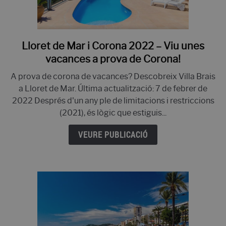
PLATJA DE LLORET DE MAR: 8 MILLORS PLATGES QUE NO
US PODEU PERDRE.
Lloret de Mar i Corona 2022 – Viu unes
enllaç
VACANCES A LLORET DE MAR 2022- 21 CONSELLS!
a
vacances a prova de Corona!
Lloret
LLOGUER DE XALET A LLORET DE MAR? LA VOSTRA CASA
A prova de corona de vacances? Descobreix Villa Brais
de
DE VACANCES PERFECTA EN 10 PASSOS
a Lloret de Mar. Última actualització: 7 de febrer de
Mar
2022 Després d'un any ple de limitacions i restriccions
i
DESCOBREIX ELS 12 MILLORS DISCOTEQUES DE LLORET
(2021), és lògic que estiguis...
Corona
DE MAR
2022
VEURE PUBLICACIÓ
–
TOP 10 DE XALETS A LLORET DE MAR AMB PISCINA
Viu
PRIVADA
unes
vacances
a
prova
de