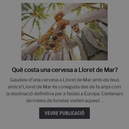
Lloret
de
Mar?
Què costa una cervesa a Lloret de Mar?
enllaç
a
Gaudeix d’una cervesa a Lloret de Mar amb els teus
Què
amics! Lloret de Mar és coneguda des de fa anys com
costa
la destinació definitiva per a festes a Europa. Centenars
una
de milers de turistes visiten aquest ...
cervesa
a
VEURE PUBLICACIÓ
Lloret
de