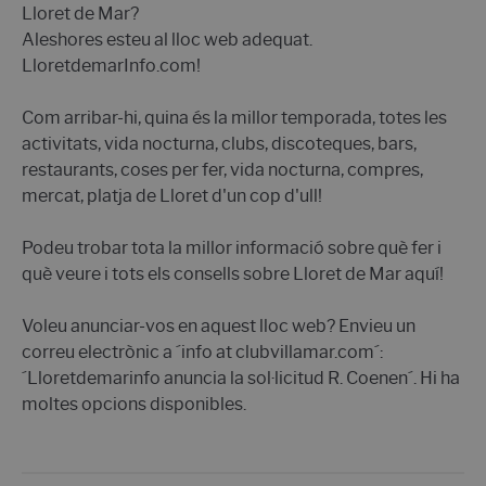
Lloret de Mar?
Aleshores esteu al lloc web adequat.
LloretdemarInfo.com!
Com arribar-hi, quina és la millor temporada, totes les
activitats, vida nocturna, clubs, discoteques, bars,
restaurants, coses per fer, vida nocturna, compres,
mercat, platja de Lloret d'un cop d'ull!
Podeu trobar tota la millor informació sobre què fer i
què veure i tots els consells sobre Lloret de Mar aquí!
Voleu anunciar-vos en aquest lloc web? Envieu un
correu electrònic a ´info at clubvillamar.com´:
´Lloretdemarinfo anuncia la sol·licitud R. Coenen´. Hi ha
moltes opcions disponibles.