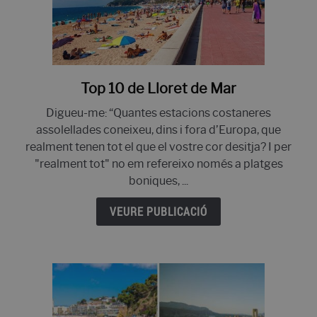
Corona!
Top 10 de Lloret de Mar
enllaç
al
Digueu-me: “Quantes estacions costaneres
Top
assolellades coneixeu, dins i fora d’Europa, que
10
realment tenen tot el que el vostre cor desitja? I per
de
"realment tot" no em refereixo només a platges
Lloret
boniques, ...
de
Mar
VEURE PUBLICACIÓ