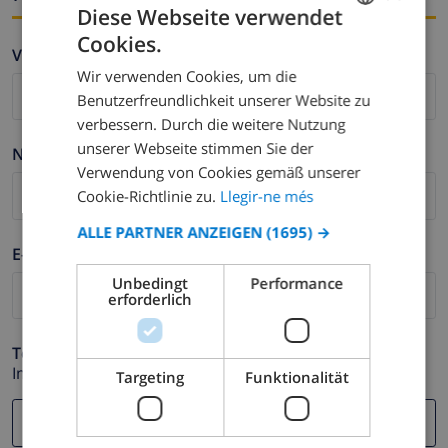
Diese Webseite verwendet
Cookies.
CATALAN
Vorname *
Wir verwenden Cookies, um die
DUTCH
Benutzerfreundlichkeit unserer Website zu
FRENCH
verbessern. Durch die weitere Nutzung
unserer Webseite stimmen Sie der
SPANISH
Nachname *
Verwendung von Cookies gemäß unserer
GERMAN
Cookie-Richtlinie zu.
Llegir-ne més
CATALAN
ALLE PARTNER ANZEIGEN
(1695) →
ITALIAN
E-mail *
Unbedingt
Performance
DANISH
erforderlich
NORWEGIAN
Telefonnummer *
Im Fall Ihre E-mail Adresse nicht korrekt funktioniert.
Targeting
Funktionalität