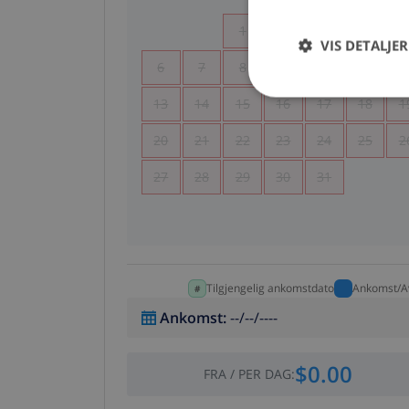
1
2
3
4
VIS DETALJER
6
7
8
9
10
11
1
13
14
15
16
17
18
1
20
21
22
23
24
25
2
27
28
29
30
31
Tilgjengelig ankomstdato
Ankomst/A
Ankomst
:
--/--/----
$0.00
FRA
/
PER DAG
: