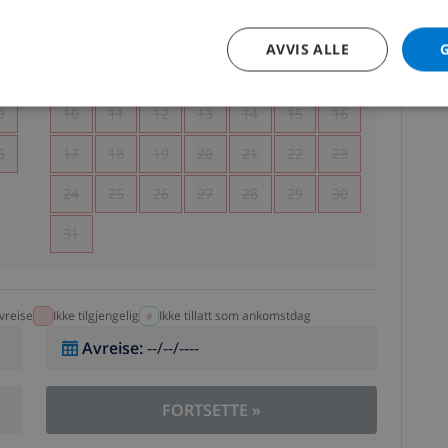
5
1
2
AVVIS ALLE
2
3
4
5
6
7
8
9
9
10
11
12
13
14
15
16
6
17
18
19
20
21
22
23
24
25
26
27
28
29
30
31
vreise
Ikke tilgjengelig
Ikke tillatt som ankomstdag
Avreise
:
--/--/----
FORTSETTE
»