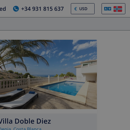
jed
+34 931 815 637
€
Villa Doble Diez
Denia
,
Costa Blanca