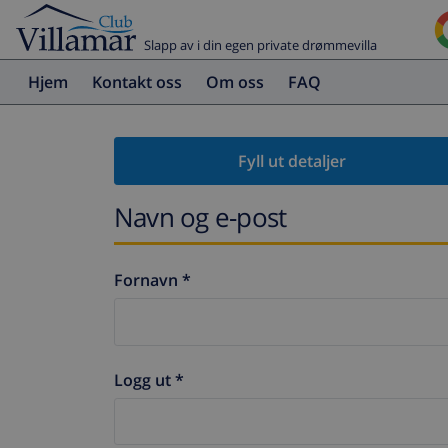
Slapp av i din egen private drømmevilla
Hjem
Kontakt oss
Om oss
FAQ
Fyll ut detaljer
Navn og e-post
Fornavn *
Logg ut *