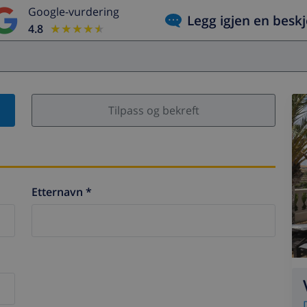
Google-vurdering
Legg igjen en besk
4.8
★★★★★
★★★★★
Tilpass og bekreft
Etternavn *