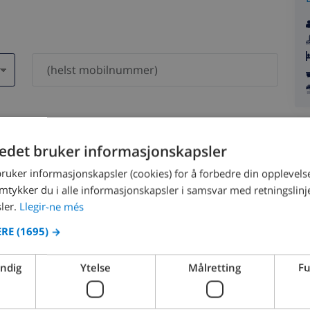
dri bli delt med andre.
tedet bruker informasjonskapsler
bruker informasjonskapsler (cookies) for å forbedre din opplevels
amtykker du i alle informasjonskapsler i samsvar med retningslinj
ler.
Llegir-ne més
ERE
(1695) →
August 2026
endig
Ytelse
Målretting
Fu
N
MON
TUE
WED
THU
FRI
SAT
SUN