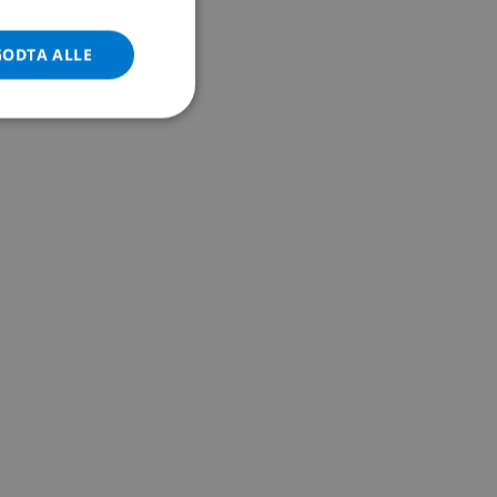
ITALIAN
DANISH
GODTA ALLE
NORWEGIAN