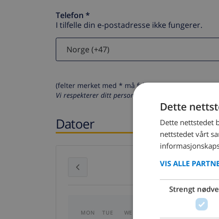
Telefon *
I tilfelle din e-postadresse ikke fungerer.
(felter merket med * må fylles ut)
Vi respekterer ditt personvern. Dine personalia vil al
Dette netts
Datoer
Dette nettstedet 
nettstedet vårt s
informasjonskaps
VIS ALLE PARTN
July 2026
Strengt nødv
MON
TUE
WED
THU
FRI
SAT
SU