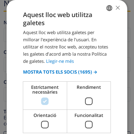
Nom i correu electrònic
×
Aquest lloc web utilitza
galetes
Nom *
CATALAN
Aquest lloc web utilitza galetes per
DUTCH
millorar l'experiència de l'usuari. En
FRENCH
utilitzar el nostre lloc web, accepteu totes
Cognom *
les galetes d’acord amb la nostra Política
SPANISH
de galetes.
Llegir-ne més
GERMAN
MOSTRA TOTS ELS SOCIS
(1695) →
CATALAN
Correu electrònic *
ITALIAN
Estrictament
Rendiment
necessàries
DANISH
NORWEGIAN
Telèfon *
Orientació
Funcionalitat
En cas que la direcció de correu electrònic no funcioni
correctament.