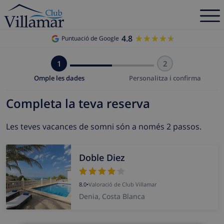
4.8
★★★★★
★★★★★
Puntuació de Google
1
2
Omple les dades
Personalitza i confirma
Completa la teva reserva
Les teves vacances de somni són a només 2 passos.
Doble Diez
8.0
•
Valoració de Club Villamar
Denia, Costa Blanca