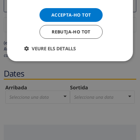
ACCEPTA-HO TOT
REBUTJA-HO TOT
(els camps marcats amb * són obligatoris)
VEURE ELS DETALLS
Respectem la teva privacitat. Les teves dades personals no es
compartiran amb tercers.
Dates
Arribada
Sortida
Selecciona una data
Selecciona una data