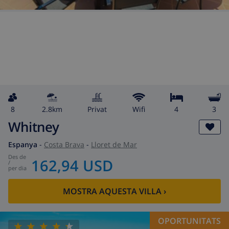
8
2.8km
Privat
wifi
4
3
Whitney
Espanya
-
Costa Brava
-
Lloret de Mar
des de
162,94 USD
/
per dia
MOSTRA AQUESTA VILLA
›
OPORTUNITATS