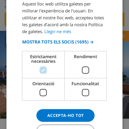
357,09 USD
Aquest lloc web utilitza galetes per
/
DUTCH
per dia
millorar l'experiència de l'usuari. En
FRENCH
utilitzar el nostre lloc web, accepteu totes
MOSTRA AQUESTA VILLA
›
les galetes d’acord amb la nostra Política
SPANISH
de galetes.
Llegir-ne més
GERMAN
OPORTUNITATS
MOSTRA TOTS ELS SOCIS
(1695) →
CATALAN
8.6
/ 10 |
209
RESSENYES
ITALIAN
Estrictament
Rendiment
necessàries
DANISH
NORWEGIAN
Orientació
Funcionalitat
ACCEPTA-HO TOT