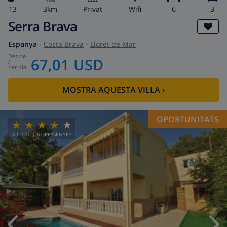
13
3km
Privat
wifi
6
3
Serra Brava
Espanya
-
Costa Brava
-
Lloret de Mar
des de
67,01 USD
/
per dia
MOSTRA AQUESTA VILLA
›
OPORTUNITATS
8.6
/ 10 |
61
RESSENYES