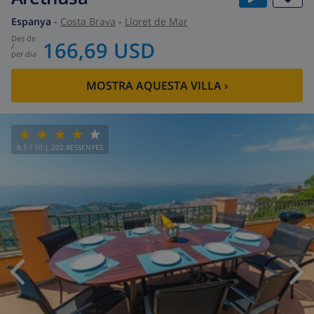
Espanya
-
Costa Brava
-
Lloret de Mar
des de
166,69 USD
/
per dia
MOSTRA AQUESTA VILLA
›
8.5
/ 10 |
202
RESSENYES