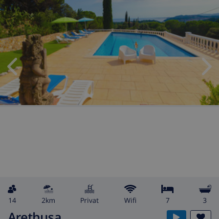
14
2km
Privat
wifi
7
3
Arethusa