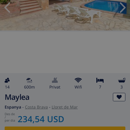
14
600m
Privat
wifi
7
3
Maylea
Espanya
-
Costa Brava
-
Lloret de Mar
des de
234,54 USD
/
per dia