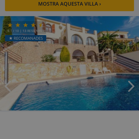
MOSTRA AQUESTA VILLA
›
9.1
/ 10 |
13
RESSENYES
★ RECOMANADES