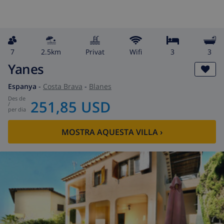
7
2.5km
Privat
wifi
3
3
Yanes
Espanya
-
Costa Brava
-
Blanes
des de
251,85 USD
/
per dia
MOSTRA AQUESTA VILLA
›