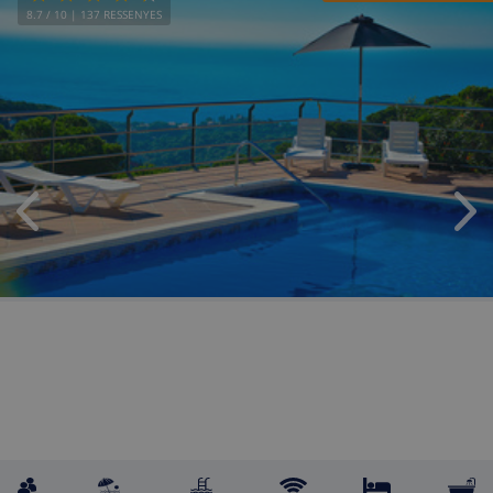
8.7
/ 10 |
137
RESSENYES