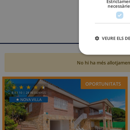
Estrictame
necessàrie
VEURE ELS D
No hi ha més allotjament
OPORTUNITATS
8.9
/ 10 |
28
RESSENYES
★ NOVA VILLA