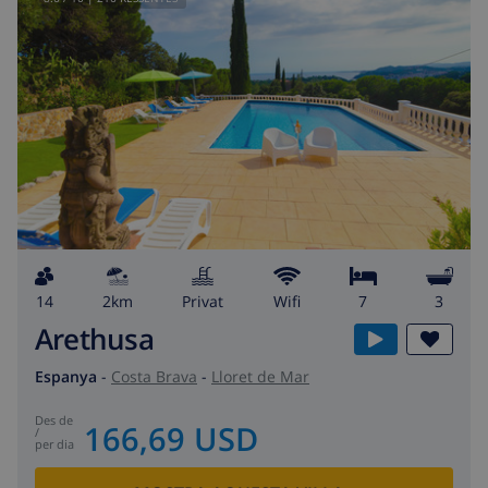
14
2km
Privat
wifi
7
3
Arethusa
Espanya
-
Costa Brava
-
Lloret de Mar
des de
166,69 USD
/
per dia