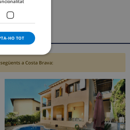
uncionalitat
GERMAN
CATALAN
ITALIAN
DANISH
PTA-HO TOT
NORWEGIAN
s següents a Costa Brava: