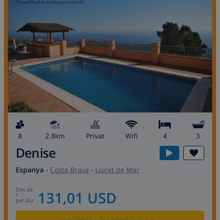
8
2.8km
Privat
wifi
4
3
Denise
Espanya
-
Costa Brava
-
Lloret de Mar
des de
131,01 USD
/
per dia