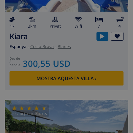
17
3km
Privat
wifi
7
4
Kiara
Espanya
-
Costa Brava
-
Blanes
des de
300,55 USD
/
per dia
MOSTRA AQUESTA VILLA
›
9.3
/ 10 |
11
RESSENYES