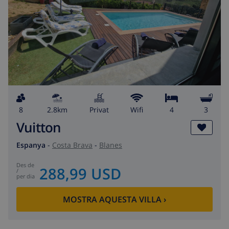
8
2.8km
Privat
wifi
4
3
Vuitton
Espanya
-
Costa Brava
-
Blanes
des de
288,99 USD
/
per dia
MOSTRA AQUESTA VILLA
›