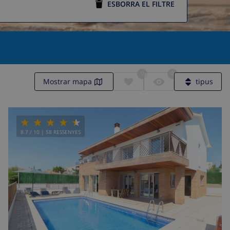
ESBORRA EL FILTRE
0
0
Mostrar mapa
tipus
8.7
/ 10 |
58
RESSENYES