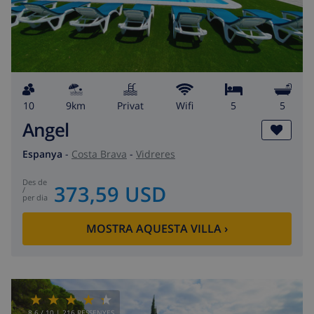
10
9km
Privat
wifi
5
5
Angel
Espanya
-
Costa Brava
-
Vidreres
des de
373,59 USD
/
per dia
MOSTRA AQUESTA VILLA
›
8.6
/ 10 |
216
RESSENYES