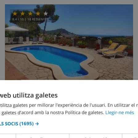
8.4
/ 10 |
18
RESSENYES
web utilitza galetes
ilitza galetes per millorar l'experiència de l'usuari. En utilitzar el
8
2.5km
Privat
wifi
4
3
 galetes d’acord amb la nostra Política de galetes.
Llegir-ne més
Maruchi
S SOCIS
(1695) →
Espanya
-
Costa Brava
-
Blanes