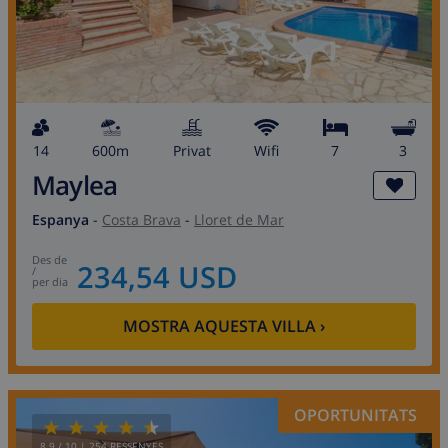
14
600m
Privat
wifi
7
3
Maylea
Espanya
-
Costa Brava
-
Lloret de Mar
des de
234,54 USD
/
per dia
MOSTRA AQUESTA VILLA
›
OPORTUNITATS
8.9
/ 10 |
254
RESSENYES