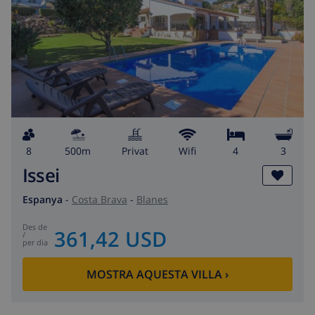
8
500m
Privat
wifi
4
3
Issei
Espanya
-
Costa Brava
-
Blanes
des de
361,42 USD
/
per dia
MOSTRA AQUESTA VILLA
›