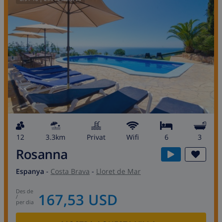
12
3.3km
Privat
wifi
6
3
Rosanna
Espanya
-
Costa Brava
-
Lloret de Mar
des de
167,53 USD
/
per dia