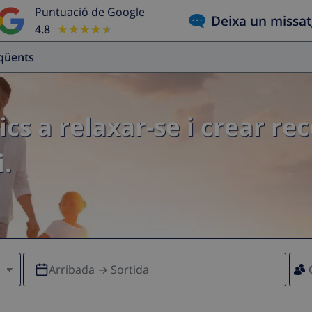
Puntuació de Google
Deixa un missa
4.8
★★★★★
★★★★★
eqüents
ics a relaxar-se i crear re
.
Arribada → Sortida