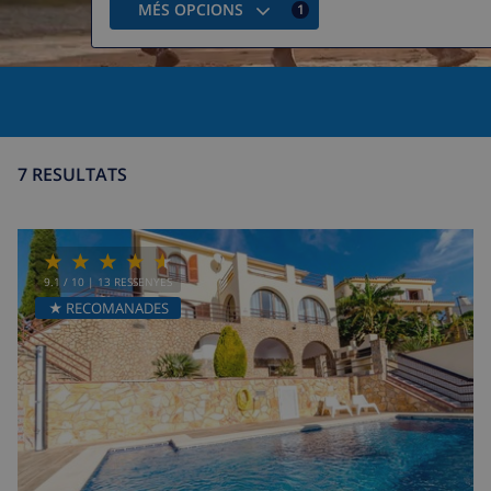
MÉS OPCIONS
1
7 RESULTATS
9.1
/ 10 |
13
RESSENYES
★ RECOMANADES