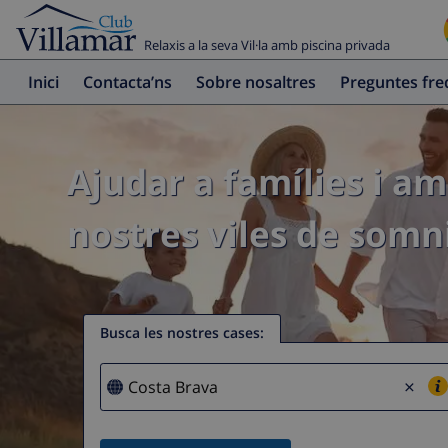
Relaxis a la seva Vil·la amb piscina privada
Inici
Contacta’ns
Sobre nosaltres
Preguntes fr
Ajudar a famílies i am
nostres viles de somni
Busca les nostres cases
:
×