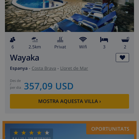
6
2.5km
Privat
wifi
3
2
Wayaka
Espanya
-
Costa Brava
-
Lloret de Mar
des de
357,09 USD
/
per dia
MOSTRA AQUESTA VILLA
›
OPORTUNITATS
8.6
/ 10 |
209
RESSENYES