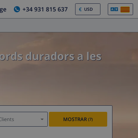
tge
+34 931 815 637
€
cords duradors a les
Clients
MOSTRAR
(7)