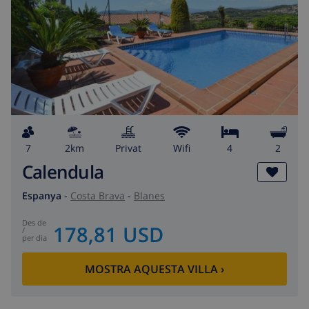
7
2km
Privat
wifi
4
2
Calendula
Espanya
-
Costa Brava
-
Blanes
des de
178,81 USD
/
per dia
MOSTRA AQUESTA VILLA
›