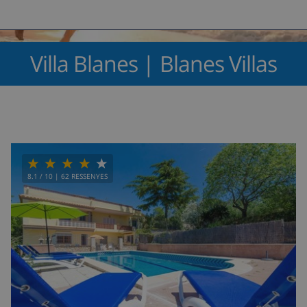
Villa Blanes | Blanes Villas
8.1
/ 10 |
62
RESSENYES