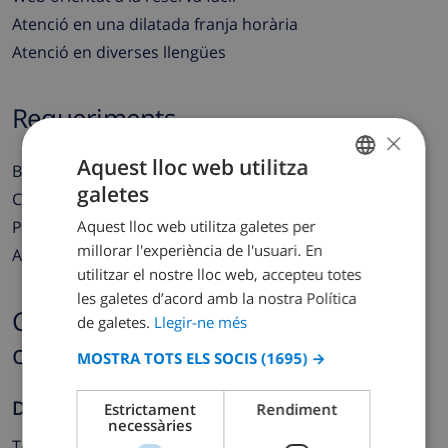
Atenció en una dilatada franja horària
Atenció en diverses llengües
Requeriments
×
Aquest lloc web utilitza
Bona reputació en la teva àrea
galetes
Contacte directe amb els propietaris
CATALAN
Aquest lloc web utilitza galetes per
Propietats de bona qualitat
DUTCH
millorar l'experiència de l'usuari. En
Atenció al client local
FRENCH
utilitzar el nostre lloc web, accepteu totes
les galetes d’acord amb la nostra Política
SPANISH
Contacta amb el departament de
de galetes.
Llegir-ne més
GERMAN
col·laboradors
MOSTRA TOTS ELS SOCIS
(1695) →
CATALAN
ITALIAN
Departament de col·laboradors
Estrictament
Rendiment
necessàries
DANISH
Telèfon:
+34 931 807 010