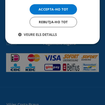
ACCEPTA-HO TOT
Fantàstica valoració Trustpilot
REBUTJA-HO TOT
Neteges professionals
VEURE ELS DETALLS
Pagament segura
Vil·les Costa Brava