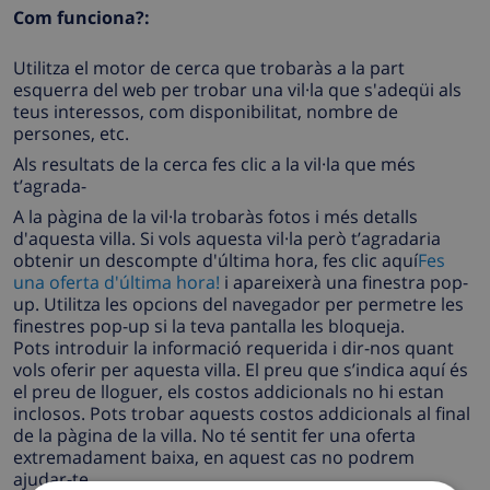
Com funciona?:
Utilitza el motor de cerca que trobaràs a la part
esquerra del web per trobar una vil·la que s'adeqüi als
teus interessos, com disponibilitat, nombre de
persones, etc.
Als resultats de la cerca fes clic a la vil·la que més
t’agrada-
A la pàgina de la vil·la trobaràs fotos i més detalls
d'aquesta villa. Si vols aquesta vil·la però t’agradaria
obtenir un descompte d'última hora, fes clic aquí
Fes
una oferta d'última hora!
i apareixerà una finestra pop-
up. Utilitza les opcions del navegador per permetre les
finestres pop-up si la teva pantalla les bloqueja.
Pots introduir la informació requerida i dir-nos quant
vols oferir per aquesta villa. El preu que s’indica aquí és
el preu de lloguer, els costos addicionals no hi estan
inclosos. Pots trobar aquests costos addicionals al final
de la pàgina de la villa. No té sentit fer una oferta
extremadament baixa, en aquest cas no podrem
ajudar-te.