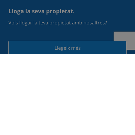
Lloga la seva propietat.
Vols llogar la teva propietat amb nosaltres?
Llegeix més
Què diuen els nostres hostes a Trustpilot