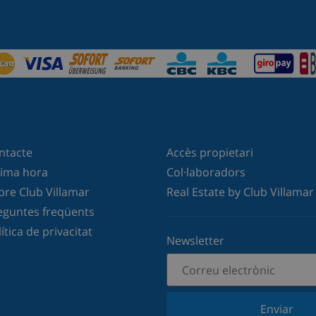
ntacte
Accès propietari
tima hora
Col·laboradors
bre Club Villamar
Real Estate by Club Villamar
eguntes freqüents
ítica de privacitat
Newsletter
Enviar