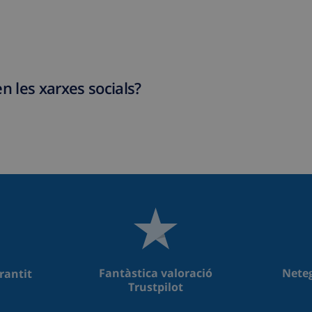
n les xarxes socials?
Fantàstica valoració
Neteg
rantit
Trustpilot