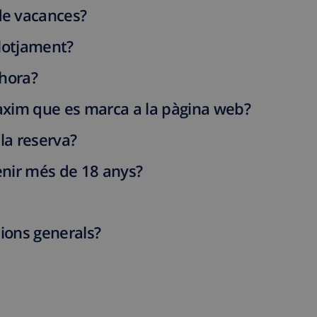
e vacances?
llotjament?
 hora?
xim que es marca a la pàgina web?
la reserva?
enir més de 18 anys?
cions generals?