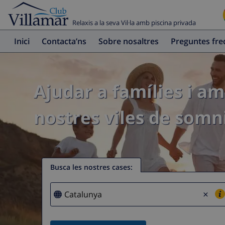
Relaxis a la seva Vil·la amb piscina privada
Inici
Contacta’ns
Sobre nosaltres
Preguntes fr
Ajudar a famílies i am
nostres viles de somni
Busca les nostres cases
:
×