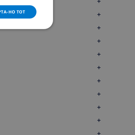
+
ITALIAN
DANISH
PTA-HO TOT
+
NORWEGIAN
+
+
+
+
+
+
+
+
+