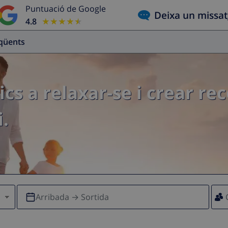
Puntuació de Google
Deixa un missa
4.8
★★★★★
★★★★★
eqüents
ics a relaxar-se i crear re
.
Arribada → Sortida