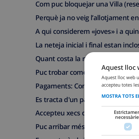
Com puc bloquejar una Villa (rese
Perquè ja no veig l’allotjament e
A qui considerem «joves» i a qui
La neteja inicial i final estan incl
Quant costa la neteja final?
Aquest lloc 
Puc trobar comentaris sobre Club
Aquest lloc web ut
Pagaments: Com i quan?
accepteu totes les
MOSTRA TOTS EL
Es tracta d'un pagament segur?
Accepteu xecs de viatges?
Estrictame
necessàrie
Puc arribar més tard de l'hora no