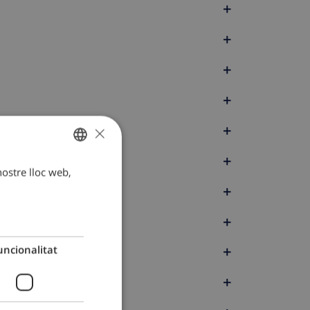
+
+
+
+
×
+
+
 nostre lloc web,
CATALAN
+
DUTCH
+
FRENCH
SPANISH
+
uncionalitat
GERMAN
+
CATALAN