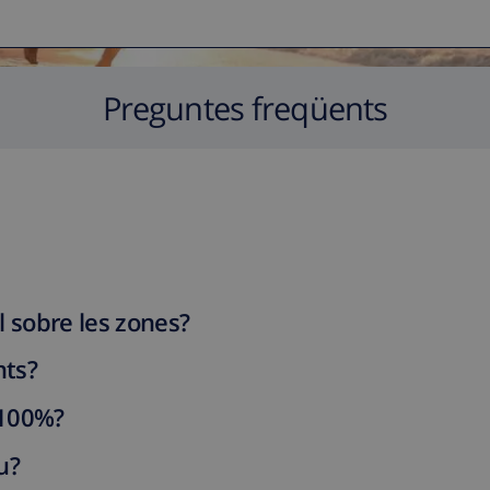
Preguntes freqüents
l sobre les zones?
nts?
 100%?
u?