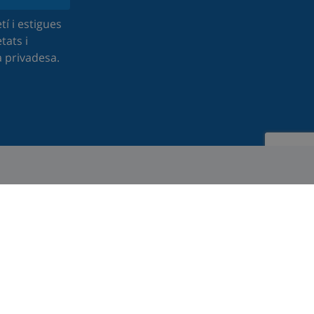
tí i estigues
tats i
a privadesa.
ot