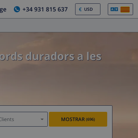
tge
+34 931 815 637
€
cords duradors a les
Clients
MOSTRAR
(696)