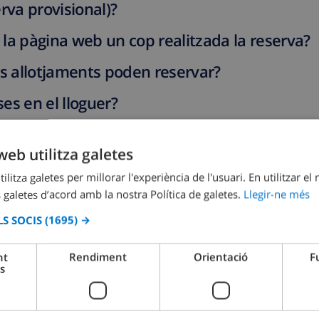
rva provisional)?
n la pàgina web un cop realitzada la reserva?
ns allotjaments poden reservar?
oses en el lloguer?
web utilitza galetes
 Villamar?
ilitza galetes per millorar l'experiència de l'usuari. En utilitzar el
 galetes d’acord amb la nostra Política de galetes.
Llegir-ne més
S SOCIS
(1695) →
nt
Rendiment
Orientació
F
s
rmal de check-in?