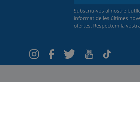
Subscriu-vos al nostre butlle
informat de les últimes nove
ofertes. Respectem la vostr
uè diuen els nostres hostes a Trustpil