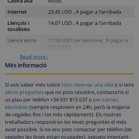
Cadira alta
Inclòs
Internet
23,45 USD , A pagar a l’arribada
Llençols i
14,07 USD , A pagar a l’arribada
tovalloles
Llenca extra
17,59 USD per persona , A pagar a
l’arribada
Read more ›
Tovalloles
8,80 USD per persona , A pagar a
extra
l’arribada
Més informació
Sortida
113,75 USD
tardana
Si vols saber més sobre
com reservar una villa
o si tens
altres preguntes
que no pots resoldre, contacta’ns si
Neteja extra
Basat en el consum d’energia
(52,77 USD/HOUR)
us plau per telèfon +34 931 815 637 o
per correu
electrònic
(sempre responem en 24h, però la majoria
Fons de
4.80% De la quantitat total
de vegades fins i tot més ràpidament). Els nostres
cancel·lació :
treballadors respondran les teves preguntes el més
aviat possible. Si no ens pots contactar per telèfon (de
vegades les línies estan ocupades), segueix intentant-