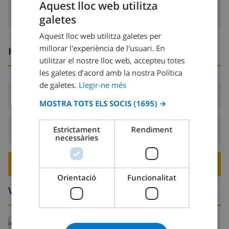
Aquest lloc web utilitza
galetes
CATALAN
Aquest lloc web utilitza galetes per
DUTCH
millorar l'experiència de l'usuari. En
Hores d’arribada i sortida
FRENCH
utilitzar el nostre lloc web, accepteu totes
les galetes d’acord amb la nostra Política
SPANISH
de galetes.
Llegir-ne més
GERMAN
Arribada:
Des de 16:00 abans 19:00
MOSTRA TOTS ELS SOCIS
(1695) →
CATALAN
ITALIAN
Estrictament
Rendiment
Sortida:
Abans: 10:00
necessàries
DANISH
NORWEGIAN
RESERVA AQUESTA VILLA ›
Orientació
Funcionalitat
Voltants
Llegeix més: