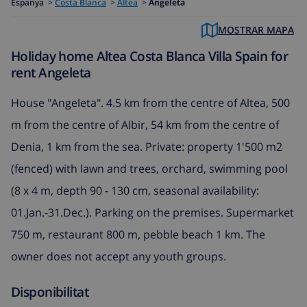
Espanya
>
Costa Blanca
>
Altea
>
Angeleta
MOSTRAR MAPA
Holiday home Altea Costa Blanca Villa Spain for
rent Angeleta
House "Angeleta". 4.5 km from the centre of Altea, 500
m from the centre of Albir, 54 km from the centre of
Denia, 1 km from the sea. Private: property 1'500 m2
(fenced) with lawn and trees, orchard, swimming pool
(8 x 4 m, depth 90 - 130 cm, seasonal availability:
01.Jan.-31.Dec.). Parking on the premises. Supermarket
750 m, restaurant 800 m, pebble beach 1 km. The
owner does not accept any youth groups.
Disponibilitat