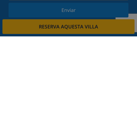
Enviar
Subscriu-vos al nostre butlletí i estigues informat
RESERVA AQUESTA VILLA
de les últimes novetats i ofertes. Respectem la
vostra privadesa.
Lloga la seva propietat.
Vols llogar la teva propietat amb nosaltres?
Llegeix més