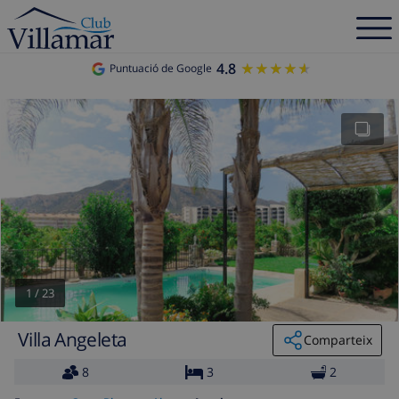
4.8
★★★★★
★★★★★
Puntuació de Google
1
/
23
Villa Angeleta
Comparteix
8
3
2