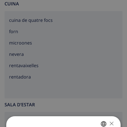
CUINA
cuina de quatre focs
forn
microones
nevera
rentavaixelles
rentadora
SALA D’ESTAR
×
llar de foc