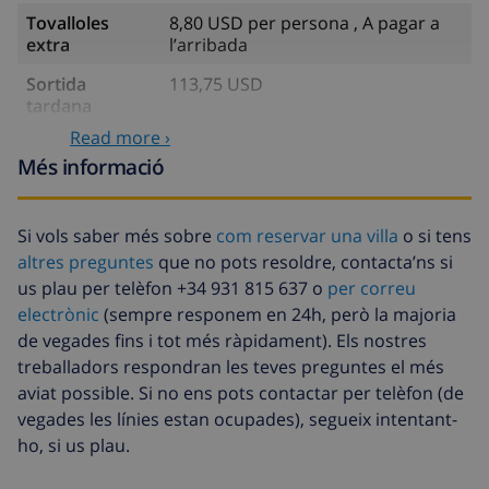
Tovalloles
8,80 USD per persona , A pagar a
extra
l’arribada
Sortida
113,75 USD
tardana
Read more ›
Neteja extra
Basat en el consum d’energia
Més informació
(52,77 USD/HOUR)
Fons de
4.80% De la quantitat total
cancel·lació :
Si vols saber més sobre
com reservar una villa
o si tens
altres preguntes
que no pots resoldre, contacta’ns si
us plau per telèfon +34 931 815 637 o
per correu
electrònic
(sempre responem en 24h, però la majoria
de vegades fins i tot més ràpidament). Els nostres
treballadors respondran les teves preguntes el més
aviat possible. Si no ens pots contactar per telèfon (de
vegades les línies estan ocupades), segueix intentant-
ho, si us plau.