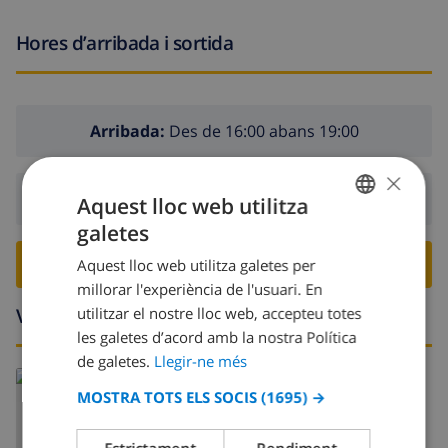
Hores d’arribada i sortida
Arribada:
Des de 16:00 abans 19:00
×
Sortida:
Abans: 10:00
Aquest lloc web utilitza
galetes
CATALAN
RESERVA AQUESTA VILLA ›
Aquest lloc web utilitza galetes per
DUTCH
millorar l'experiència de l'usuari. En
FRENCH
Voltants
utilitzar el nostre lloc web, accepteu totes
les galetes d’acord amb la nostra Política
SPANISH
de galetes.
Llegir-ne més
GERMAN
Llegeix més:
MOSTRA TOTS ELS SOCIS
(1695) →
Espanya >
Costa Blanca >
Altea
CATALAN
ITALIAN