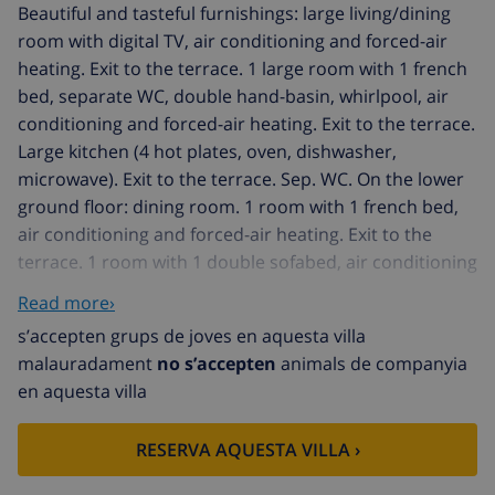
Beautiful and tasteful furnishings: large living/dining
room with digital TV, air conditioning and forced-air
heating. Exit to the terrace. 1 large room with 1 french
bed, separate WC, double hand-basin, whirlpool, air
conditioning and forced-air heating. Exit to the terrace.
Large kitchen (4 hot plates, oven, dishwasher,
microwave). Exit to the terrace. Sep. WC. On the lower
ground floor: dining room. 1 room with 1 french bed,
air conditioning and forced-air heating. Exit to the
terrace. 1 room with 1 double sofabed, air conditioning
and forced-air heating. 1 room with 1 double bed. 1
Read more›
room with 2 beds and shower/WC. 1 room with 1
s’accepten grups de joves en aquesta villa
french bed, air conditioning and forced-air heating.
malauradament
no s’accepten
animals de companyia
Bath/WC. Large terrace. Terrace furniture, barbecue.
en aquesta villa
Beautiful view of the sea and golf course. Facilities:
washing machine. Internet (WiFi, free). Reserved
RESERVA AQUESTA VILLA ›
parking (roofed) at the house. AT-460248-A
Golf Don Cayo: Beautiful, cosy villa "Villa Charlotte", 2