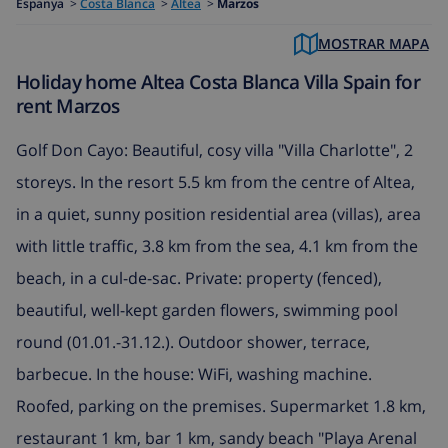
Espanya
>
Costa Blanca
>
Altea
>
Marzos
MOSTRAR MAPA
Holiday home Altea Costa Blanca Villa Spain for
rent Marzos
Golf Don Cayo: Beautiful, cosy villa "Villa Charlotte", 2
storeys. In the resort 5.5 km from the centre of Altea,
in a quiet, sunny position residential area (villas), area
with little traffic, 3.8 km from the sea, 4.1 km from the
beach, in a cul-de-sac. Private: property (fenced),
beautiful, well-kept garden flowers, swimming pool
round (01.01.-31.12.). Outdoor shower, terrace,
barbecue. In the house: WiFi, washing machine.
Roofed, parking on the premises. Supermarket 1.8 km,
restaurant 1 km, bar 1 km, sandy beach "Playa Arenal