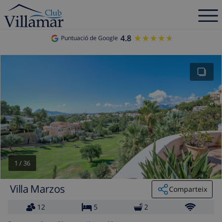
4.8
★★★★★
★★★★★
Puntuació de Google
1
/
36
Villa Marzos
Comparteix
12
5
2