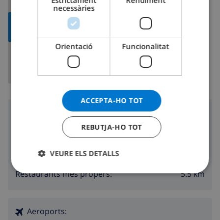
Estrictament
Rendiment
necessàries
DANISH
MOSTRAR
NORWEGIAN
MAPA
Orientació
Funcionalitat
ACCEPTA-HO TOT
Voltants
REBUTJA-HO TOT
3.8 km
Platja més propera:
6.4 km
Botiga més propera:
VEURE ELS DETALLS
6.4 km
Vida nocturna més propera:
5.5 km
Restaurants més propers:
Aeroports: