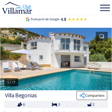
4.8
★★★★★
★★★★★
Puntuació de Google
1
/
17
Villa Begonias
Comparteix
6
3
2