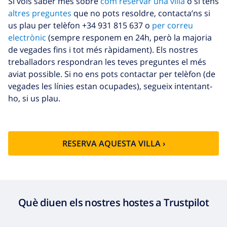
Si vols saber més sobre
com reservar una villa
o si tens
altres preguntes
que no pots resoldre, contacta’ns si
us plau per telèfon +34 931 815 637 o
per correu
electrònic
(sempre responem en 24h, però la majoria
de vegades fins i tot més ràpidament). Els nostres
treballadors respondran les teves preguntes el més
aviat possible. Si no ens pots contactar per telèfon (de
vegades les línies estan ocupades), segueix intentant-
ho, si us plau.
RESERVA AQUESTA VILLA ›
Què diuen els nostres hostes a Trustpilot