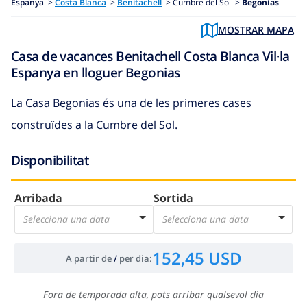
Espanya
>
Costa Blanca
>
Benitachell
>
Cumbre del Sol >
Begonias
MOSTRAR MAPA
Casa de vacances Benitachell Costa Blanca Vil·la
Espanya en lloguer Begonias
La Casa Begonias és una de les primeres cases
construïdes a la Cumbre del Sol.
Disponibilitat
Arribada
Sortida
Selecciona una data
Selecciona una data
152,45 USD
A partir de
/
per dia
:
Fora de temporada alta, pots arribar qualsevol dia