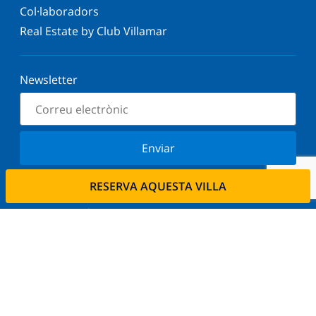
Col·laboradors
Real Estate by Club Villamar
Newsletter
Enviar
Subscriu-vos al nostre butlletí i estigues informat
RESERVA AQUESTA VILLA
de les últimes novetats i ofertes. Respectem la
vostra privadesa.
Lloga la seva propietat.