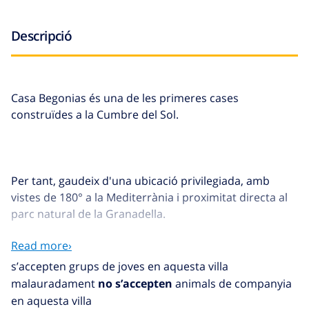
Descripció
Casa Begonias és una de les primeres cases
construïdes a la Cumbre del Sol.
Per tant, gaudeix d'una ubicació privilegiada, amb
vistes de 180° a la Mediterrània i proximitat directa al
parc natural de la Granadella.
Read more›
s’accepten grups de joves en aquesta villa
La recent reforma i reforma de la casa permet gaudir
malauradament
no s’accepten
animals de companyia
en tot moment d'aquesta excepcional i relaxant vista:
en aquesta villa