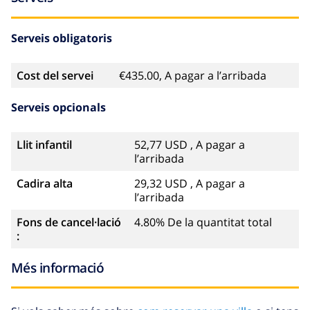
ràfting (a menys de 50 quilòmetres de la vila)
Serveis obligatoris
Cost del servei
€435.00, A pagar a l’arribada
Serveis opcionals
Llit infantil
52,77 USD , A pagar a
l’arribada
Cadira alta
29,32 USD , A pagar a
l’arribada
Fons de cancel·lació
4.80% De la quantitat total
:
Més informació