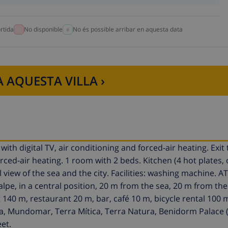
rtida
No disponible
No és possible arribar en aquesta data
 AQUESTA VILLA ›
ith digital TV, air conditioning and forced-air heating. Exit 
rced-air heating. 1 room with 2 beds. Kitchen (4 hot plates,
view of the sea and the city. Facilities: washing machine. A
alpe, in a central position, 20 m from the sea, 20 m from th
t 140 m, restaurant 20 m, bar, café 10 m, bicycle rental 100 
ia, Mundomar, Terra Mítica, Terra Natura, Benidorm Palace 
et.