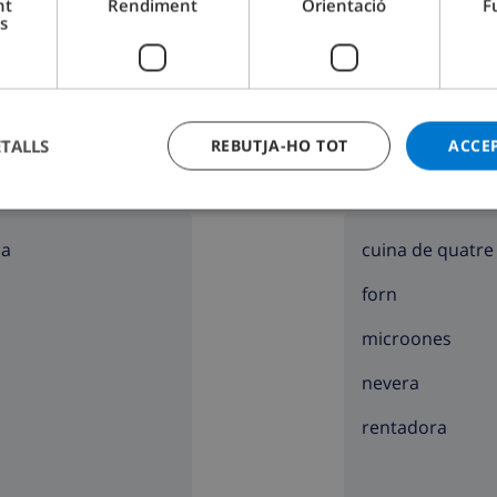
nt
Rendiment
Orientació
F
s
ETALLS
REBUTJA-HO TOT
ACCE
TANT DE LA CASA
CUINA
sa
cuina de quatre
forn
microones
nevera
rentadora