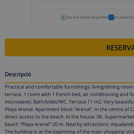
Dia d'arribada disponible
Arribada/So
RESERVA
Descripció
Practical and comfortable furnishings: living/dining room w
terrace. 1 room with 1 french bed, air conditioning and fo
microwave). Bath/bidet/WC. Terrace 11 m2. Very beautiful 
Playa Arenal: Apartment block "Arenal". In the centre of C
direct access to the beach. In the house: lift. Supermarke
beach "Playa Arenal" 20 m. Nearby attractions: Aqualand
The building is at the beginning of the main shopping stre