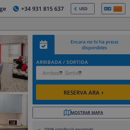
tge
+34 931 815 637
€
Encara no hi ha preus
disponibles
ARRIBADA
/
SORTIDA
Arribada
Sortida
›
RESERVA ARA
MOSTRAR MAPA
100% satisfacció garantida