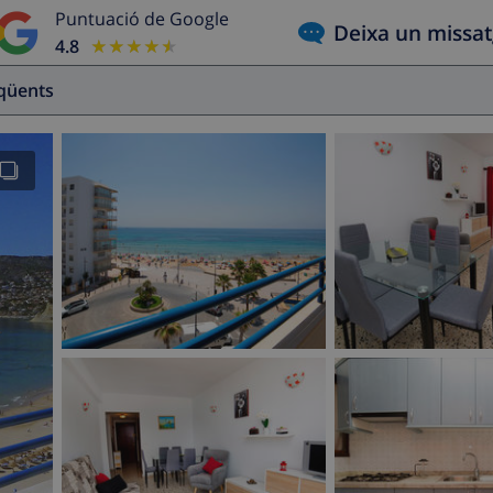
Puntuació de Google
Deixa un missa
4.8
★★★★★
★★★★★
eqüents