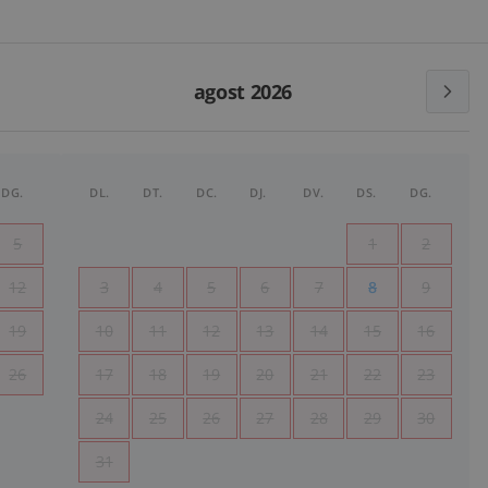
agost 2026
DG.
DL.
DT.
DC.
DJ.
DV.
DS.
DG.
5
1
2
12
3
4
5
6
7
8
9
19
10
11
12
13
14
15
16
26
17
18
19
20
21
22
23
24
25
26
27
28
29
30
31