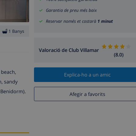
Garantia de preu més baix
Reservar només et costarà
1 minut
1 Banys
Valoració de Club Villamar
(8.0)
e beach,
Explica-ho a un amic
m, sandy
(Benidorm).
Afegir a favorits