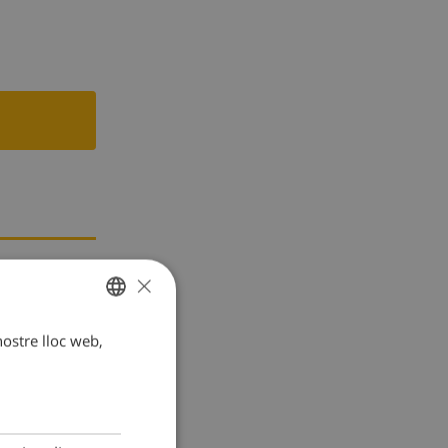
×
 nostre lloc web,
CATALAN
DUTCH
FRENCH
SPANISH