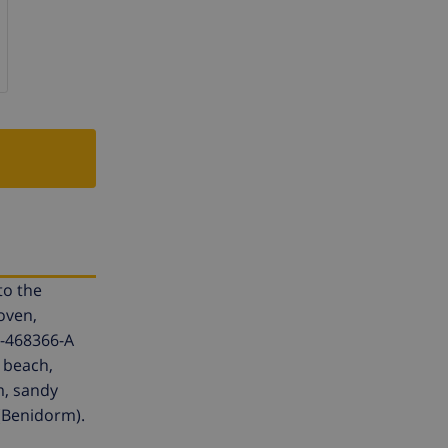
to the
 oven,
T-468366-A
e beach,
m, sandy
(Benidorm).