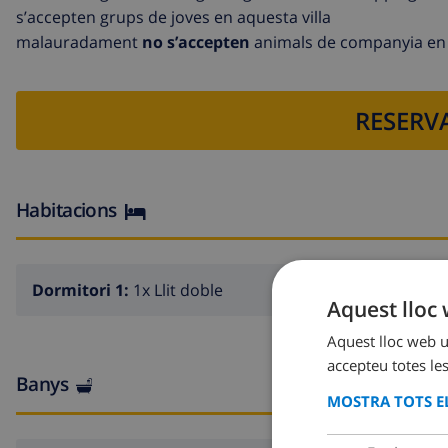
s’accepten grups de joves en aquesta villa
malauradament
no s’accepten
animals de companyia en 
RESERVA
Habitacions
Dormitori 1:
1x Llit doble
Aquest lloc 
Aquest lloc web ut
accepteu totes les
Banys
MOSTRA TOTS EL