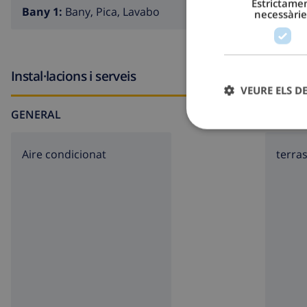
Estrictame
Bany 1:
Bany, Pica, Lavabo
necessàrie
Instal·lacions i serveis
VEURE ELS D
GENERAL
AL VOL
Aire condicionat
terra