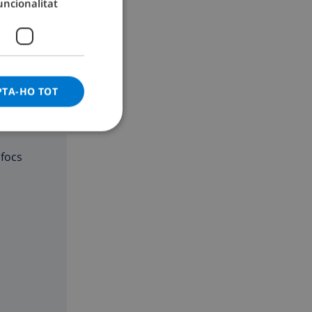
uncionalitat
GERMAN
CATALAN
ITALIAN
DANISH
PTA-HO TOT
NORWEGIAN
 focs