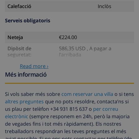
Calefacció
Inclòs
Serveis obligatoris
Neteja
€224.00
Dipòsit de
586,35 USD , A pagar a
seguretat:
l’arribada
Read more ›
Serveis opcionals
Més informació
Llit infantil
4,69 USD per dia
Si vols saber més sobre
com reservar una villa
o si tens
Animals de
46,91 USD
altres preguntes
que no pots resoldre, contacta’ns si
companyia
us plau per telèfon +34 931 815 637 o
per correu
Llit extra
14,07 USD per dia
electrònic
(sempre responem en 24h, però la majoria
de vegades fins i tot més ràpidament). Els nostres
Llenca extra
17,59 USD per persona
treballadors respondran les teves preguntes el més
Tovalloles extra
8,80 USD per persona
aviat possible. Si no ens pots contactar per telèfon (de