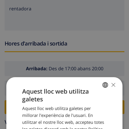
rentadora
Hores d’arribada i sortida
Arribada:
Des de 17:00 abans 20:00
×
Sortida:
Abans: 10:00
Aquest lloc web utilitza
galetes
CATALAN
RESERVA AQUESTA VILLA ›
Aquest lloc web utilitza galetes per
DUTCH
millorar l'experiència de l'usuari. En
FRENCH
Voltants
utilitzar el nostre lloc web, accepteu totes