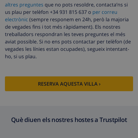
altres preguntes
que no pots resoldre, contacta’ns si
retard
us plau per telèfon +34 931 815 637 o
per correu
Llit extra
14,07 USD per dia , A pagar a
electrònic
(sempre responem en 24h, però la majoria
l’arribada
de vegades fins i tot més ràpidament). Els nostres
treballadors respondran les teves preguntes el més
Llençols i
Inclòs per persona
tovalloles
aviat possible. Si no ens pots contactar per telèfon (de
vegades les línies estan ocupades), segueix intentant-
Llenca extra
17,59 USD per persona , A pagar a
ho, si us plau.
l’arribada
Tovalloles extra
8,80 USD per persona , A pagar a
l’arribada
RESERVA AQUESTA VILLA ›
Sortida tardana
113,75 USD
Neteja extra
Basat en el consum d’energia
(52,77 USD/HOUR)
Fons de
4.80% De la quantitat total
Què diuen els nostres hostes a Trustpilot
cancel·lació :