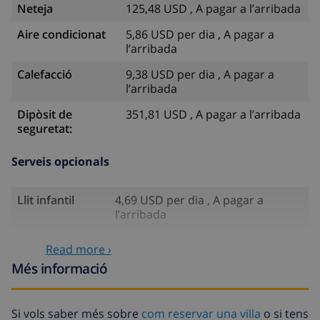
Neteja
125,48 USD , A pagar a l’arribada
Aire condicionat
5,86 USD per dia , A pagar a
l’arribada
Calefacció
9,38 USD per dia , A pagar a
l’arribada
Dipòsit de
351,81 USD , A pagar a l’arribada
seguretat:
Serveis opcionals
Llit infantil
4,69 USD per dia , A pagar a
l’arribada
Cadira alta
4,69 USD per dia , A pagar a
Read more ›
l’arribada
Més informació
Animals de
58,64 USD , A pagar a l’arribada
companyia
Si vols saber més sobre
com reservar una villa
o si tens
Arribada amb
58,64 USD , A pagar a l’arribada