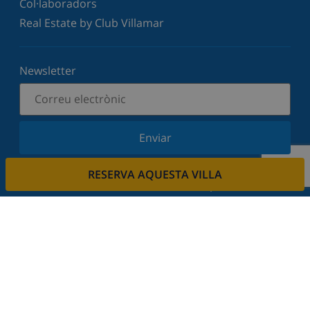
Col·laboradors
Real Estate by Club Villamar
Newsletter
Enviar
Subscriu-vos al nostre butlletí i estigues informat
RESERVA AQUESTA VILLA
de les últimes novetats i ofertes. Respectem la
vostra privadesa.
Lloga la seva propietat.
Vols llogar la teva propietat amb nosaltres?