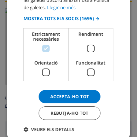
les galetes d’acord amb la nostra Política
SPANISH
de galetes.
Llegir-ne més
GERMAN
MOSTRA TOTS ELS SOCIS
(1695) →
CATALAN
ITALIAN
Estrictament
Rendiment
necessàries
DANISH
MOSTRAR MAPA
NORWEGIAN
Orientació
Funcionalitat
ACCEPTA-HO TOT
Llegeix més:
Espanya >
Costa Blanca >
Calpe
>
Partida Manzanera
REBUTJA-HO TOT
VEURE ELS DETALLS
Voltants