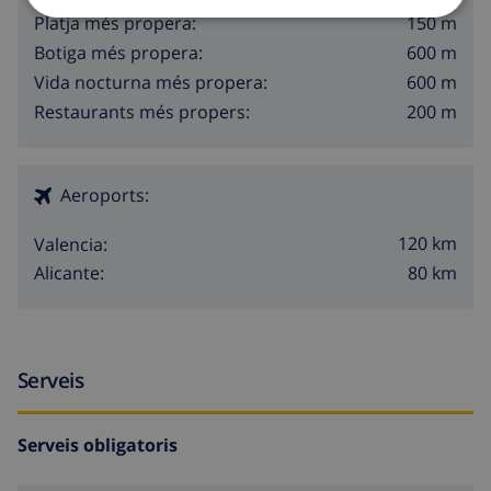
150 m
Platja més propera:
600 m
Botiga més propera:
600 m
Vida nocturna més propera:
200 m
Restaurants més propers:
Aeroports:
120 km
Valencia:
80 km
Alicante:
Serveis
Serveis obligatoris