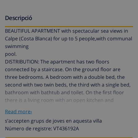
Descripció
BEAUTIFUL APARTMENT with spectacular sea views in
Calpe (Costa Blanca) for up to 5 people,with communal
swimming
pool.
DISTRIBUTION: The apartment has two floors
connected by a staircase. On the ground floor are
three bedrooms. A bedroom with a double bed, the
second with two twin beds, the third with a single bed,
bathroom with bathtub and toilet. On the first floor
there is a living room with an open kitchen and
spectacular panoramic views over the sea. LOCATION:
Read more›
The apartment is located in a residential complex in
s’accepten grups de joves en aquesta villa
Calpe well known for being designed by the renowned
Número de registre: VT436192A
architect Bofill, has large terraces and a very peculiar