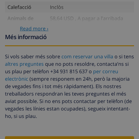
Calefacció
Inclòs
Animals de
58,64 USD , A pagar a l’arribada
companyia
Read more ›
Arribada amb
Inclòs
Més informació
retard
Llenca extra
17,59 USD per persona , A pagar a
Si vols saber més sobre
com reservar una villa
o si tens
l’arribada
altres preguntes
que no pots resoldre, contacta’ns si
Tovalloles extra
8,80 USD per persona , A pagar a
us plau per telèfon +34 931 815 637 o
per correu
l’arribada
electrònic
(sempre responem en 24h, però la majoria
de vegades fins i tot més ràpidament). Els nostres
Sortida tardana
113,75 USD
treballadors respondran les teves preguntes el més
Neteja extra
Basat en el consum d’energia
aviat possible. Si no ens pots contactar per telèfon (de
(52,77 USD/HOUR)
vegades les línies estan ocupades), segueix intentant-
ho, si us plau.
Fons de
4.80% De la quantitat total
cancel·lació :