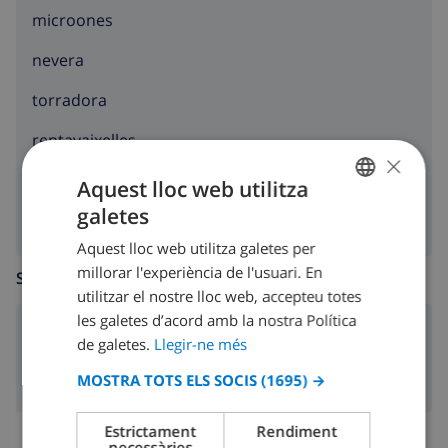
microones
nevera
torradora
rentavaixelles
×
rentadora
Aquest lloc web utilitza
galetes
CATALAN
Aquest lloc web utilitza galetes per
DUTCH
millorar l'experiència de l'usuari. En
SALA D’ESTAR
FRENCH
utilitzar el nostre lloc web, accepteu totes
les galetes d’acord amb la nostra Política
SPANISH
llar de foc
de galetes.
Llegir-ne més
GERMAN
MOSTRA TOTS ELS SOCIS
(1695) →
CATALAN
ITALIAN
Estrictament
Rendiment
necessàries