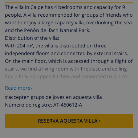
The villa in Calpe has 4 bedrooms and capacity for 9
people. A villa recommended for groups of friends who
want to enjoy a large capacity villa, overlooking the sea
and the Peñón de Ifach Natural Park.
Distribution of the villa:
With 204 m², the villa is distributed on three
independent floors and connected by external stairs.
On the main floor, which is accessed through a flight of
stairs, we find a living room with fireplace and ceiling
fan, a fully equipped kitchen and connected to a nice
covered terrace with a dining table and a nice open
Read more›
view, a Shared bathroom with bathtub, a bedroom
s’accepten grups de joves en aquesta villa
with a double bed (two single beds joined together in
Número de registre: AT-460612-A
the same bed base) and a portable fan. A second
bedroom with two single beds pushed together (which
RESERVA AQUESTA VILLA ›
can be separated) and another single bed.
Going through another flight of stairs we access the
second floor of the villa with a living room with a sofa