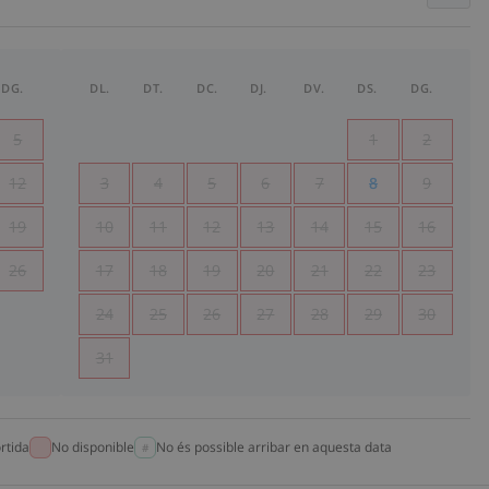
DG.
DL.
DT.
DC.
DJ.
DV.
DS.
DG.
5
1
2
12
3
4
5
6
7
8
9
19
10
11
12
13
14
15
16
26
17
18
19
20
21
22
23
24
25
26
27
28
29
30
31
rtida
No disponible
No és possible arribar en aquesta data