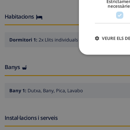
Estrictame
necessàrie
Habitacions
VEURE ELS D
Dormitori 1:
2x Llits individuals
Banys
Bany 1:
Dutxa, Bany, Pica, Lavabo
Instal·lacions i serveis