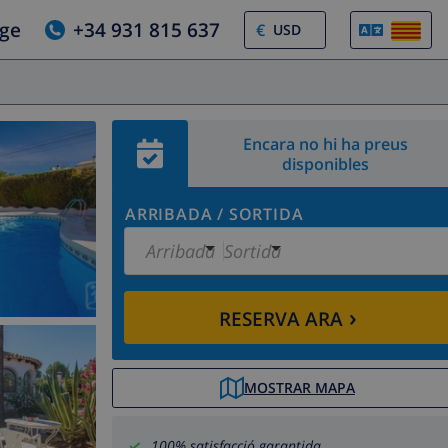
tge
+34 931 815 637
€
Encara no hi ha preus
disponibles
ARRIBADA
/
SORTIDA
Arribada
Sortida
›
RESERVA ARA
MOSTRAR MAPA
100% satisfacció garantida