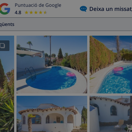
Puntuació de Google
Deixa un missa
4.8
★★★★★
★★★★★
eqüents