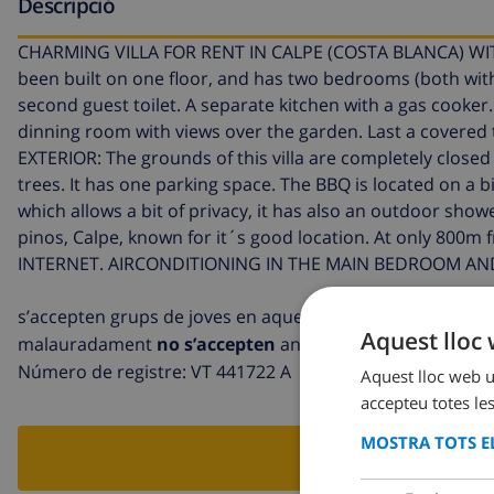
Descripció
CHARMING VILLA FOR RENT IN CALPE (COSTA BLANCA) WITH 
been built on one floor, and has two bedrooms (both with
second guest toilet. A separate kitchen with a gas cooker
dinning room with views over the garden. Last a covered
EXTERIOR: The grounds of this villa are completely closed
trees. It has one parking space. The BBQ is located on a 
which allows a bit of privacy, it has also an outdoor sho
pinos, Calpe, known for it´s good location. At only 800m
INTERNET. AIRCONDITIONING IN THE MAIN BEDROOM AN
s’accepten grups de joves en aquesta villa
Aquest lloc 
malauradament
no s’accepten
animals de companyia en 
Número de registre: VT 441722 A
Aquest lloc web ut
accepteu totes les
MOSTRA TOTS EL
RESERVA