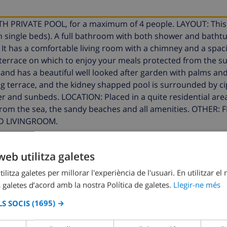
PRIVATE POOL, for a maximum of 4 people. LAYOUT: This v
 single beds). A full bathroom with both shower and bathtu
. It has a comfortable living room with a chimney and a spac
 terrace on which to enjoy your meals protected from the 
 and has a beautiful well looked after garden with palms an
big terrace, and the kidney shapped pool is surrounded by ci
wer and sunbeds. LOCATION: Placed in a quite residential area
 from the sea, the sandy beaches and all amenities. OTHER: 
D LIVINGROOM.
web utilitza galetes
aquesta villa
ilitza galetes per millorar l'experiència de l'usuari. En utilitzar el
 galetes d’acord amb la nostra Política de galetes.
Llegir-ne més
S SOCIS
(1695) →
 AQUESTA VILLA ›