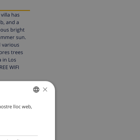
illa has
b, and a
ious bright
summer sun.
d various
pres trees
 in Los
FREE WIFI
×
 nostre lloc web,
CATALAN
DUTCH
FRENCH
SPANISH