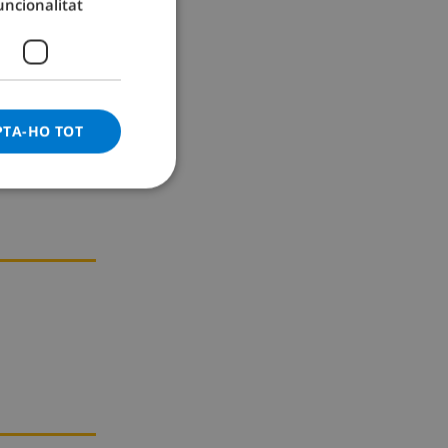
uncionalitat
GERMAN
CATALAN
ITALIAN
DANISH
PTA-HO TOT
NORWEGIAN