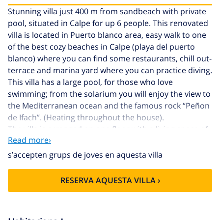
Stunning villa just 400 m from sandbeach with private
pool, situated in Calpe for up 6 people. This renovated
villa is located in Puerto blanco area, easy walk to one
of the best cozy beaches in Calpe (playa del puerto
blanco) where you can find some restaurants, chill out-
terrace and marina yard where you can practice diving.
This villa has a large pool, for those who love
swimming; from the solarium you will enjoy the view to
the Mediterranean ocean and the famous rock “Peñon
de Ifach”. (Heating throughout the house).
The villa is arranged on one floor with a living space of
Read more›
approx. 130 m² and a flat plot of approx. 700 m²,
completely enclosed.
s’accepten grups de joves en aquesta villa
Main floor:
(access by 3 steps) large living-dining room
with modern furniture, sat-tv/tdt and access to the
RESERVA AQUESTA VILLA ›
terrace and the pool. Open kitchen completely
equipped with ceramic hob, dishwasher, oven,
microwave, coffee machine and other cookware. 1