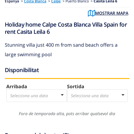
Espanya
>
Costa Blanca
>
Calpe
>
Puerto Blanco >
Casita Leila 6
MOSTRAR MAPA
Holiday home Calpe Costa Blanca Villa Spain for
rent Casita Leila 6
Stunning villa just 400 m from sand beach offers a
large swimming pool
Disponibilitat
Arribada
Sortida
Selecciona una data
Selecciona una data
Fora de temporada alta, pots arribar qualsevol dia