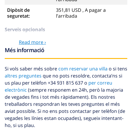
Dipòsit de
351,81 USD , A pagar a
seguretat:
l’arribada
Serveis opcionals
Read more ›
Llençols
Inclòs per persona
Més informació
Tovalloles
Inclòs per persona
Llit infantil
29,32 USD , A pagar a l’arribada
Si vols saber més sobre
com reservar una villa
o si tens
altres preguntes
que no pots resoldre, contacta’ns si
Cadira alta
29,32 USD , A pagar a l’arribada
us plau per telèfon +34 931 815 637 o
per correu
Internet
Inclòs
electrònic
(sempre responem en 24h, però la majoria
de vegades fins i tot més ràpidament). Els nostres
Calefacció
16,76 USD per dia , A pagar a
treballadors respondran les teves preguntes el més
l’arribada
aviat possible. Si no ens pots contactar per telèfon (de
Animals de
35,18 USD , A pagar a l’arribada
vegades les línies estan ocupades), segueix intentant-
companyia
ho, si us plau.
Llenca extra
17,59 USD per persona , A pagar a