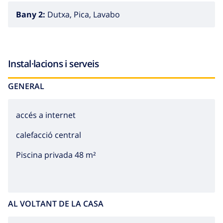
Extras:
Pets with a weight until 12 kg are allowed,
Bany 2:
Dutxa, Pica, Lavabo
additional cost: 30 € per stay. It’s possible to
accommodate one more person, additional cost: 90 €
per stay.
Instal·lacions i serveis
GENERAL
accés a internet
calefacció central
Piscina privada 48 m²
AL VOLTANT DE LA CASA