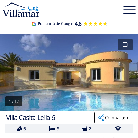
4.8
★★★★★
★★★★★
Puntuació de Google
1
/
17
Villa Casita Leila 6
Comparteix
6
3
2