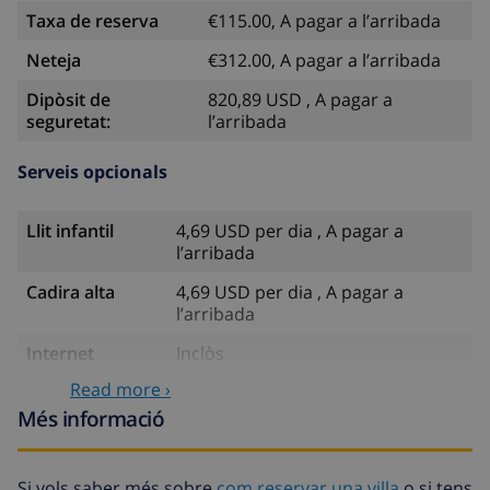
Taxa de reserva
€115.00, A pagar a l’arribada
Neteja
€312.00, A pagar a l’arribada
Dipòsit de
820,89 USD , A pagar a
seguretat:
l’arribada
Serveis opcionals
Llit infantil
4,69 USD per dia , A pagar a
l’arribada
Cadira alta
4,69 USD per dia , A pagar a
l’arribada
Internet
Inclòs
Read more ›
Animals de
58,64 USD , A pagar a l’arribada
companyia
Més informació
Arribada amb
58,64 USD , A pagar a l’arribada
retard
Si vols saber més sobre
com reservar una villa
o si tens