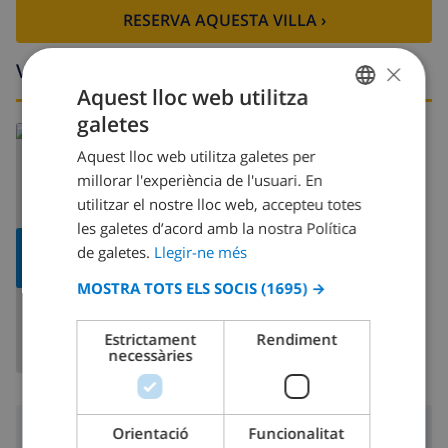
RESERVA AQUESTA VILLA ›
×
Voltants
Aquest lloc web utilitza
galetes
CATALAN
Llegeix més:
Aquest lloc web utilitza galetes per
Espanya >
Costa Blanca >
Calpe
DUTCH
millorar l'experiència de l'usuari. En
FRENCH
utilitzar el nostre lloc web, accepteu totes
les galetes d’acord amb la nostra Política
SPANISH
MOSTRAR
de galetes.
Llegir-ne més
GERMAN
MAPA
MOSTRA TOTS ELS SOCIS
(1695) →
CATALAN
ITALIAN
Estrictament
Rendiment
necessàries
DANISH
NORWEGIAN
Voltants
Orientació
Funcionalitat