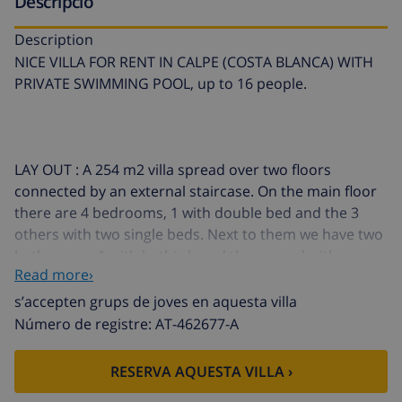
Descripció
Description
NICE VILLA FOR RENT IN CALPE (COSTA BLANCA) WITH
PRIVATE SWIMMING POOL, up to 16 people.
LAY OUT : A 254 m2 villa spread over two floors
connected by an external staircase. On the main floor
there are 4 bedrooms, 1 with double bed and the 3
others with two single beds. Next to them we have two
bathrooms, 1 with bathtub and the second with
Read more›
shower. There is also a fully equipped and
independent kitchen with confortable kitchen
s’accepten grups de joves en aquesta villa
worktops. There is a fire place in the living-dining
Número de registre: AT-462677-A
room. On the upper floor we will find 2 more
bathrooms (1 with bathtub and the other with
RESERVA AQUESTA VILLA ›
shower), 4 beautiful bedrooms (1 with double bed and