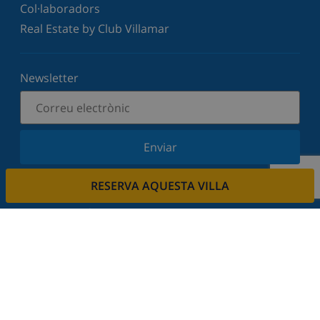
Col·laboradors
Real Estate by Club Villamar
Newsletter
Enviar
Subscriu-vos al nostre butlletí i estigues informat
RESERVA AQUESTA VILLA
de les últimes novetats i ofertes. Respectem la
vostra privadesa.
Lloga la seva propietat.