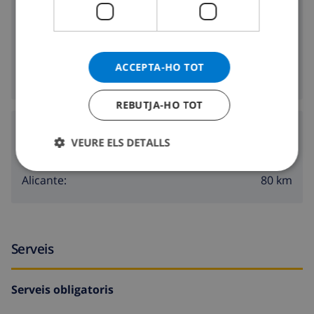
2.7 km
Platja més propera:
1000 m
Botiga més propera:
1000 m
Vida nocturna més propera:
ACCEPTA-HO TOT
1000 m
Restaurants més propers:
REBUTJA-HO TOT
Aeroports:
VEURE ELS DETALLS
110 km
Valencia:
80 km
Alicante:
Serveis
Serveis obligatoris