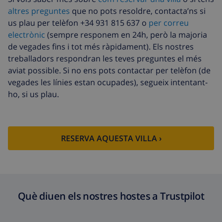
altres preguntes
que no pots resoldre, contacta’ns si
Llit extra
14,07 USD per dia , A pagar a
l’arribada
us plau per telèfon +34 931 815 637 o
per correu
electrònic
(sempre responem en 24h, però la majoria
Llençols i
Inclòs per persona
de vegades fins i tot més ràpidament). Els nostres
tovalloles
treballadors respondran les teves preguntes el més
Llenca extra
17,59 USD per persona , A pagar a
aviat possible. Si no ens pots contactar per telèfon (de
l’arribada
vegades les línies estan ocupades), segueix intentant-
ho, si us plau.
Tovalloles extra
8,80 USD per persona , A pagar a
l’arribada
Sortida tardana
113,75 USD
RESERVA AQUESTA VILLA ›
Neteja extra
Basat en el consum d’energia
(52,77 USD/HOUR)
Fons de
4.80% De la quantitat total
cancel·lació :
Què diuen els nostres hostes a Trustpilot