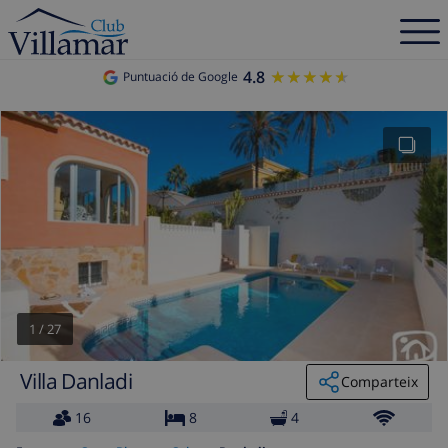
4.8
★★★★★
★★★★★
Puntuació de Google
1
/
27
Villa Danladi
Comparteix
16
8
4