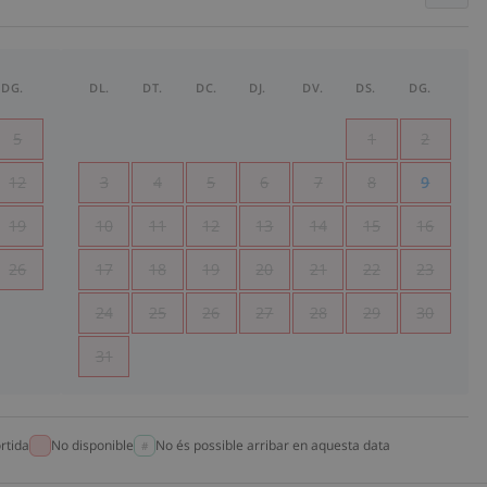
DG.
DL.
DT.
DC.
DJ.
DV.
DS.
DG.
5
1
2
12
3
4
5
6
7
8
9
19
10
11
12
13
14
15
16
26
17
18
19
20
21
22
23
24
25
26
27
28
29
30
31
rtida
No disponible
No és possible arribar en aquesta data