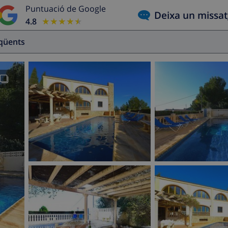
Puntuació de Google
Deixa un missa
4.8
★★★★★
★★★★★
eqüents