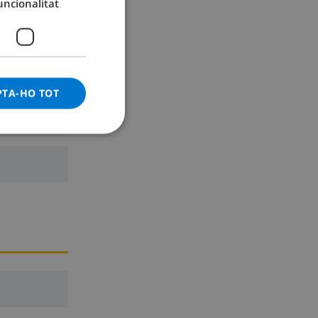
uncionalitat
la, sofas for
GERMAN
t
CATALAN
ITALIAN
one more
DANISH
PTA-HO TOT
NORWEGIAN