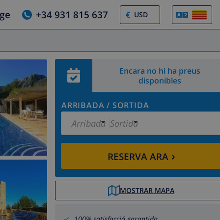
tge
+34 931 815 637
€
Encara no hi ha preus
disponibles
ARRIBADA
/
SORTIDA
Arribada
Sortida
›
RESERVA ARA
MOSTRAR MAPA
100% satisfacció garantida