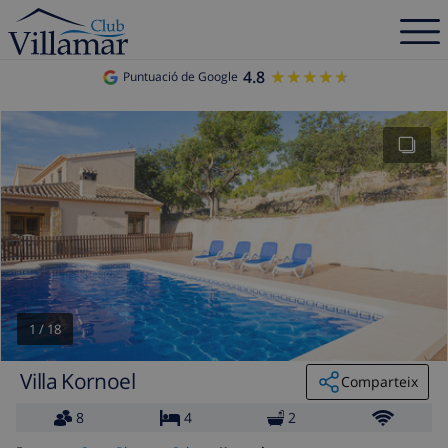
4.8
★★★★★
★★★★★
Puntuació de Google
1
/
18
Villa Kornoel
Comparteix
8
4
2