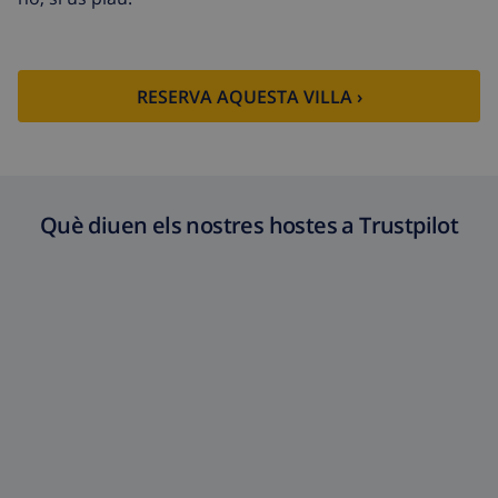
Neteja extra
Basat en el consum d’energia
(52,77 USD/HOUR)
Fons de
4.80% De la quantitat total
RESERVA AQUESTA VILLA ›
cancel·lació :
Què diuen els nostres hostes a Trustpilot