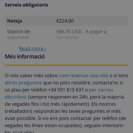
Serveis obligatoris
Neteja
€224.00
Dipòsit de
586,35 USD , A pagar a
seguretat:
l’arribada
Read more ›
Serveis opcionals
Més informació
Llit infantil
4,69 USD per dia
Si vols saber més sobre
com reservar una villa
o si tens
Animals de
46,91 USD
altres preguntes
que no pots resoldre, contacta’ns si
companyia
us plau per telèfon +34 931 815 637 o
per correu
Llit extra
14,07 USD per dia
electrònic
(sempre responem en 24h, però la majoria
de vegades fins i tot més ràpidament). Els nostres
Llenca extra
17,59 USD per persona
treballadors respondran les teves preguntes el més
Tovalloles extra
8,80 USD per persona
aviat possible. Si no ens pots contactar per telèfon (de
vegades les línies estan ocupades), segueix intentant-
Sortida tardana
113,75 USD
ho, si us plau.