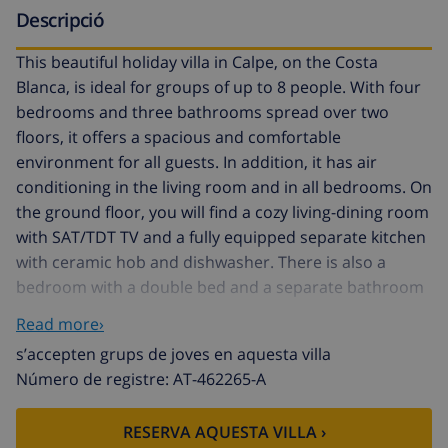
Descripció
This beautiful holiday villa in Calpe, on the Costa
Blanca, is ideal for groups of up to 8 people. With four
bedrooms and three bathrooms spread over two
floors, it offers a spacious and comfortable
environment for all guests. In addition, it has air
conditioning in the living room and in all bedrooms. On
the ground floor, you will find a cozy living-dining room
with SAT/TDT TV and a fully equipped separate kitchen
with ceramic hob and dishwasher. There is also a
bedroom with a double bed and a separate bathroom
with a shower. Upstairs, there are two bedrooms with
Read more›
double beds and a bedroom with two single beds. In
s’accepten grups de joves en aquesta villa
addition, there is a bathroom with a bathtub and
Número de registre: AT-462265-A
another bathroom with a shower on this floor.
Outside, there is a large terrace with a barbecue area
RESERVA AQUESTA VILLA ›
with a traditional oven, where you can enjoy outdoor