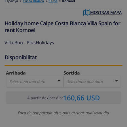
Espanya
>
Costa Blanca
>
Calpe
>
Kornoel
MOSTRAR MAPA
Holiday home Calpe Costa Blanca Villa Spain for
rent Kornoel
Villa Bou - PlusHolidays
Disponibilitat
Arribada
Sortida
Selecciona una data
Selecciona una data
160,66 USD
A partir de
/
per dia
:
Fora de temporada alta, pots arribar qualsevol dia