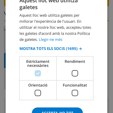
Aquest lloc web utilitza
RESERVA AQUESTA VILLA ›
galetes
CATALAN
Voltants
Aquest lloc web utilitza galetes per
DUTCH
millorar l'experiència de l'usuari. En
FRENCH
utilitzar el nostre lloc web, accepteu totes
Llegeix més:
les galetes d’acord amb la nostra Política
SPANISH
Espanya >
Costa Blanca >
Calpe
de galetes.
Llegir-ne més
GERMAN
MOSTRA TOTS ELS SOCIS
(1695) →
CATALAN
MOSTRAR
ITALIAN
Estrictament
Rendiment
MAPA
necessàries
DANISH
NORWEGIAN
Orientació
Funcionalitat
Voltants
ACCEPTA-HO TOT