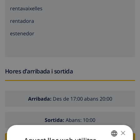
rentavaixelles
rentadora
estenedor
Hores d’arribada i sortida
Arribada:
Des de 17:00 abans 20:00
Sortida:
Abans: 10:00
×