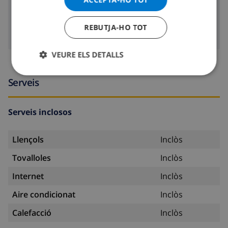
2.3 km
Botiga més propera:
2.3 km
Vida nocturna més propera:
REBUTJA-HO TOT
11.4 km
Restaurants més propers:
VEURE ELS DETALLS
Serveis
Serveis inclosos
Llençols
Inclòs
Tovalloles
Inclòs
Internet
Inclòs
Aire condicionat
Inclòs
Calefacció
Inclòs