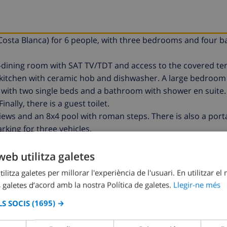
e (Costa Blanca) for 6 people, with three bedrooms and four
ing-dining room with SAT TV/TDT and access to the covered te
n kitchen with ceramic hob and dishwasher. A large bedroom
with two single beds and a bathroom with shower en suite
ally, there is a guest toilet.
ews and an 8x4 pool with roman steps. There is also a portab
king for three vehicles.
deal for those who want to spend a relaxing holiday; without f
,5 km to the nearest supermarket and restaurants. The center
web utilitza galetes
ilitza galetes per millorar l'experiència de l'usuari. En utilitzar el
 galetes d’acord amb la nostra Política de galetes.
Llegir-ne més
aquesta villa
S SOCIS
(1695) →