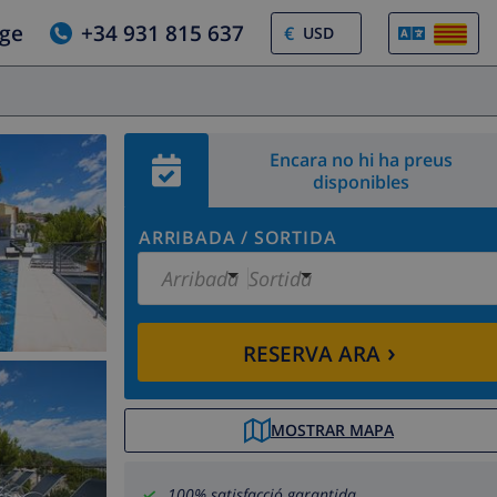
tge
+34 931 815 637
€
Encara no hi ha preus
disponibles
ARRIBADA
/
SORTIDA
Arribada
Sortida
›
RESERVA ARA
MOSTRAR MAPA
100% satisfacció garantida