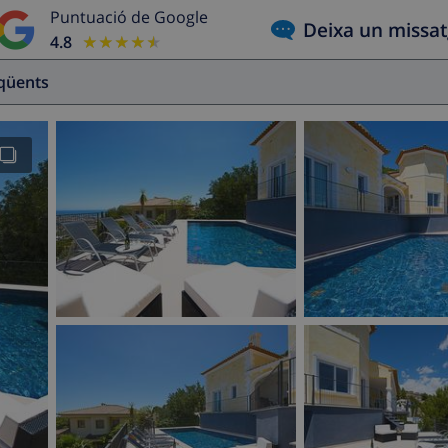
Puntuació de Google
Deixa un missa
4.8
★★★★★
★★★★★
eqüents