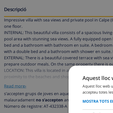
Descripció
Impressive villa with sea views and private pool in Calp
one floor.
INTERNAL: This beautiful villa consists of a spacious liv
pool area with stunning sea views. A fully equipped ope
bed and a bathroom with bathroom en suite. A bedroom 
with a double bed and a bathroom with shower en suite. Fin
EXTERNAL: There is a beautiful covered terrace with sea vi
prepare outdoor meals. On the same property there is par
LOCATION: This villa is located in a quiet urbanization, i
proximity to the beaches and shops it offers. It is only 2
Aquest lloc 
reached in 3,2 km and the sandy beach is 4 km away.
Read more›
Aquest lloc web ut
REAMRKS: Free WiFi. Pets are not allowed.
accepteu totes les
s’accepten grups de joves en aquesta villa
malauradament
no s’accepten
animals de companyia en 
MOSTRA TOTS EL
Número de registre: AT-432338-A