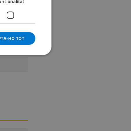
uncionalitat
GERMAN
CATALAN
ITALIAN
DANISH
PTA-HO TOT
NORWEGIAN