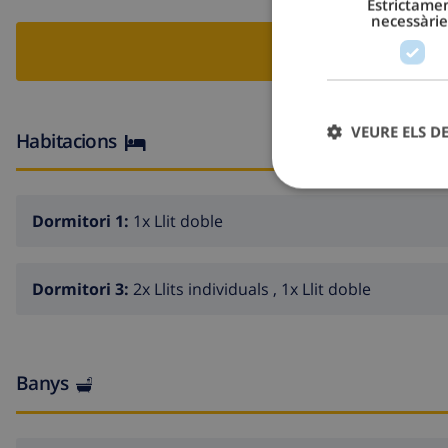
Estrictame
necessàrie
RESERVA
VEURE ELS D
Habitacions
Dormitori 1:
1x Llit doble
Dormitori 3:
2x Llits individuals , 1x Llit doble
Banys