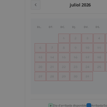
juliol 2026
DL.
DT.
DC.
DJ.
DV.
DS.
1
2
3
4
6
7
8
9
10
11
13
14
15
16
17
18
20
21
22
23
24
25
27
28
29
30
31
Dia d'arribada disponible
Arribada/So