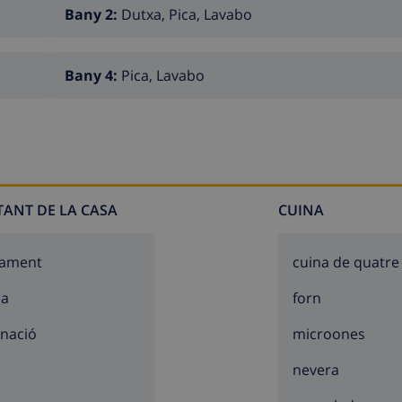
Bany 2:
Dutxa, Pica, Lavabo
Bany 4:
Pica, Lavabo
TANT DE LA CASA
CUINA
cament
cuina de quatre
sa
forn
inació
microones
nevera