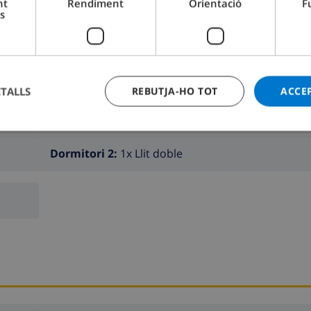
nt
Rendiment
Orientació
F
s
 AQUESTA VILLA ›
ETALLS
REBUTJA-HO TOT
ACCE
Dormitori 2:
1x Llit doble