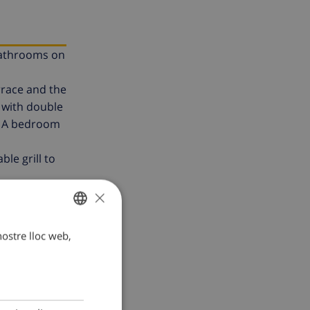
 bathrooms on
rrace and the
 with double
. A bedroom
le grill to
×
orgetting the
 of Calpe is
 nostre lloc web,
CATALAN
DUTCH
FRENCH
SPANISH