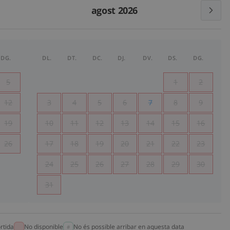
agost 2026
DG.
DL.
DT.
DC.
DJ.
DV.
DS.
DG.
5
1
2
12
3
4
5
6
7
8
9
19
10
11
12
13
14
15
16
26
17
18
19
20
21
22
23
24
25
26
27
28
29
30
31
rtida
No disponible
No és possible arribar en aquesta data