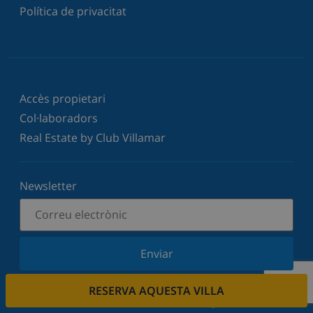
Política de privacitat
Accès propietari
Col·laboradors
Real Estate by Club Villamar
Newsletter
Enviar
Subscriu-vos al nostre butlletí i estigues informat
RESERVA AQUESTA VILLA
de les últimes novetats i ofertes. Respectem la