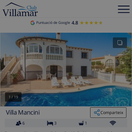
4.8
★★★★★
★★★★★
Puntuació de Google
1
/
19
Villa Mancini
Comparteix
6
3
1