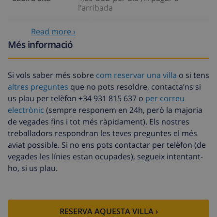
l’arribada
Internet
Inclòs
Read more ›
Animals de
58,64 USD , A pagar a l’arribada
Més informació
companyia
Arribada amb
58,64 USD , A pagar a l’arribada
Si vols saber més sobre
com reservar una villa
o si tens
retard
altres preguntes
que no pots resoldre, contacta’ns si
Llit extra
14,07 USD per dia , A pagar a
us plau per telèfon +34 931 815 637 o
per correu
l’arribada
electrònic
(sempre responem en 24h, però la majoria
de vegades fins i tot més ràpidament). Els nostres
Llençols i
Inclòs per persona
treballadors respondran les teves preguntes el més
tovalloles
aviat possible. Si no ens pots contactar per telèfon (de
Llenca extra
17,59 USD per persona , A pagar a
vegades les línies estan ocupades), segueix intentant-
l’arribada
ho, si us plau.
Tovalloles extra
8,80 USD per persona , A pagar a
l’arribada
Sortida tardana
113,75 USD
RESERVA AQUESTA VILLA ›