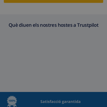
Neteja extra
Basat en el consum d’energia
(52,77 USD/HOUR)
Fons de
4.80% De la quantitat total
cancel·lació :
Què diuen els nostres hostes a Trustpilot
Satisfacció garantida