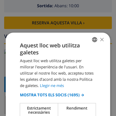
Sortida:
Abans: 10:00
RESERVA AQUESTA VILLA ›
Voltants
×
Aquest lloc web utilitza
galetes
CATALAN
Aquest lloc web utilitza galetes per
DUTCH
millorar l'experiència de l'usuari. En
FRENCH
utilitzar el nostre lloc web, accepteu totes
les galetes d’acord amb la nostra Política
SPANISH
MOSTRAR
de galetes.
Llegir-ne més
MAPA
GERMAN
MOSTRA TOTS ELS SOCIS
(1695) →
CATALAN
ITALIAN
Estrictament
Rendiment
necessàries
DANISH