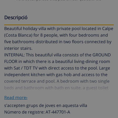
Descripció
Beautiful holiday villa with private pool located in Calpe
(Costa Blanca) for 8 people, with four bedrooms and
five bathrooms distributed in two floors connected by
interior stairs.
INTERNAL: This beautiful villa consists of the GROUND
FLOOR in which there is a beautiful living-dining room
with Sat / TDT TV with direct access to the pool. Large
independent kitchen with gas hob and access to the
covered terrace and pool. A bedroom with two single
beds and bathroom with bath en suite, a guest toilet
and a laundry room. In the UPPER FLOOR which is
Read more›
accessible by internal stairs, we find a large bedroom
s’accepten grups de joves en aquesta villa
with a double bed, dressing room, air conditioning and
Número de registre: AT-447701-A
a bathroom with bath and shower en suite with access