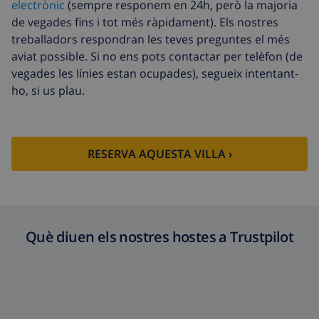
electrònic
(sempre responem en 24h, però la majoria
Tovalloles extra
8,80 USD per persona , A pagar a
de vegades fins i tot més ràpidament). Els nostres
l’arribada
treballadors respondran les teves preguntes el més
Sortida tardana
113,75 USD
aviat possible. Si no ens pots contactar per telèfon (de
vegades les línies estan ocupades), segueix intentant-
Neteja extra
Basat en el consum d’energia
ho, si us plau.
(52,77 USD/HOUR)
Fons de
4.80% De la quantitat total
cancel·lació :
RESERVA AQUESTA VILLA ›
Què diuen els nostres hostes a Trustpilot