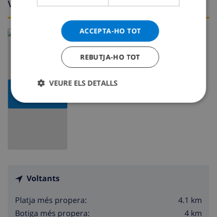
Voltants
ACCEPTA-HO TOT
Llegeix més:
Espanya >
Costa Blanca >
Calpe
REBUTJA-HO TOT
VEURE ELS DETALLS
MOSTRAR
MAPA
Voltants
4.1 km
Platja més propera:
4 km
Botiga més propera: