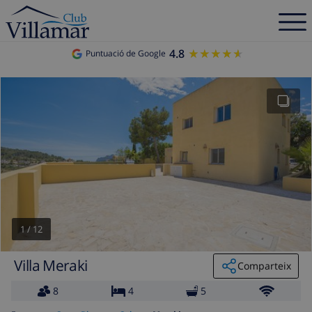
4.8
★★★★★
★★★★★
Puntuació de Google
1
/
12
Villa Meraki
Comparteix
8
4
5