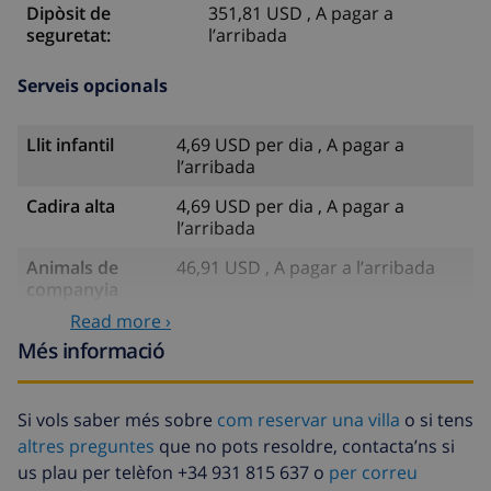
Dipòsit de
351,81 USD , A pagar a
seguretat:
l’arribada
Serveis opcionals
Llit infantil
4,69 USD per dia , A pagar a
l’arribada
Cadira alta
4,69 USD per dia , A pagar a
l’arribada
Animals de
46,91 USD , A pagar a l’arribada
companyia
Read more ›
Arribada amb
58,64 USD , A pagar a l’arribada
Més informació
retard
Llit extra
14,07 USD per dia , A pagar a
l’arribada
Si vols saber més sobre
com reservar una villa
o si tens
altres preguntes
que no pots resoldre, contacta’ns si
Llenca extra
17,59 USD per persona , A pagar a
us plau per telèfon +34 931 815 637 o
per correu
l’arribada