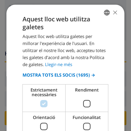
rentavaixelles
×
Aquest lloc web utilitza
rentadora
galetes
CATALAN
Aquest lloc web utilitza galetes per
DUTCH
millorar l'experiència de l'usuari. En
FRENCH
utilitzar el nostre lloc web, accepteu totes
Hores d’arribada i sortida
les galetes d’acord amb la nostra Política
SPANISH
de galetes.
Llegir-ne més
GERMAN
MOSTRA TOTS ELS SOCIS
(1695) →
CATALAN
Arribada:
Des de 17:00 abans 20:00
ITALIAN
Estrictament
Rendiment
necessàries
DANISH
Sortida:
Abans: 10:00
NORWEGIAN
Orientació
Funcionalitat
RESERVA AQUESTA VILLA ›