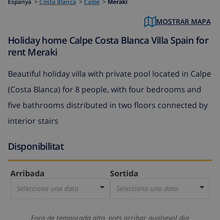
Espanya
>
Costa Blanca
>
Calpe
>
Meraki
MOSTRAR MAPA
Holiday home Calpe Costa Blanca Villa Spain for
rent Meraki
Beautiful holiday villa with private pool located in Calpe
(Costa Blanca) for 8 people, with four bedrooms and
five bathrooms distributed in two floors connected by
interior stairs
Disponibilitat
Arribada
Sortida
Selecciona una data
Selecciona una data
Fora de temporada alta, pots arribar qualsevol dia