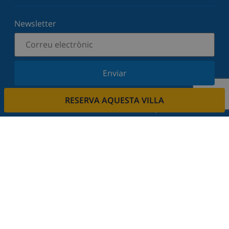
Newsletter
Enviar
Subscriu-vos al nostre butlletí i estigues informat
RESERVA AQUESTA VILLA
de les últimes novetats i ofertes. Respectem la
vostra privadesa.
Lloga la seva propietat.
Vols llogar la teva propietat amb nosaltres?