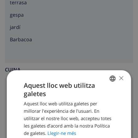
terrasa
gespa
jardí
barbacoa
CUINA
×
Aquest lloc web utilitza
cuina de quatre focs
galetes
CATALAN
forn
Aquest lloc web utilitza galetes per
DUTCH
millorar l'experiència de l'usuari. En
microones
FRENCH
utilitzar el nostre lloc web, accepteu totes
nevera
les galetes d’acord amb la nostra Política
SPANISH
de galetes.
Llegir-ne més
rentavaixelles
GERMAN