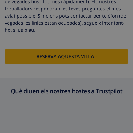
de vegades fins i tot més ràpidament). Els nostres
Llit extra
14,07 USD per dia , A pagar a
treballadors respondran les teves preguntes el més
l’arribada
aviat possible. Si no ens pots contactar per telèfon (de
Llençols i
Inclòs per persona
vegades les línies estan ocupades), segueix intentant-
tovalloles
ho, si us plau.
Llenca extra
17,59 USD per persona , A pagar a
l’arribada
Tovalloles extra
8,80 USD per persona , A pagar a
RESERVA AQUESTA VILLA ›
l’arribada
Sortida tardana
113,75 USD
Neteja extra
Basat en el consum d’energia
(52,77 USD/HOUR)
Què diuen els nostres hostes a Trustpilot
Fons de
4.80% De la quantitat total
cancel·lació :