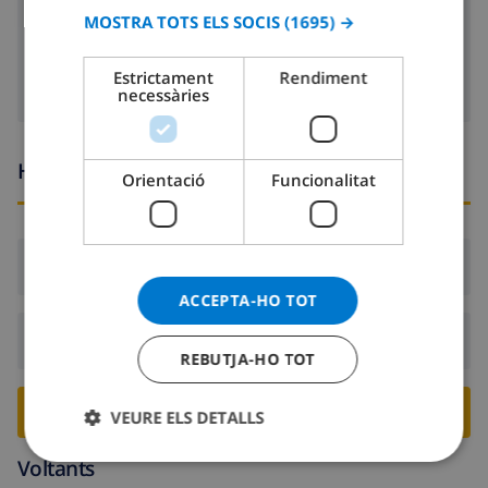
MOSTRA TOTS ELS SOCIS
(1695) →
CATALAN
rentadora
ITALIAN
Estrictament
Rendiment
necessàries
DANISH
NORWEGIAN
Hores d’arribada i sortida
Orientació
Funcionalitat
Arribada:
Des de 17:00 abans 20:00
ACCEPTA-HO TOT
Sortida:
Abans: 10:00
REBUTJA-HO TOT
RESERVA AQUESTA VILLA ›
VEURE ELS DETALLS
Voltants