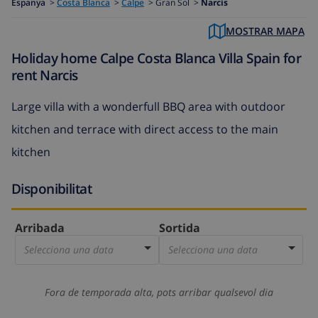
Espanya
>
Costa Blanca
>
Calpe
>
Gran Sol >
Narcis
MOSTRAR MAPA
Holiday home Calpe Costa Blanca Villa Spain for
rent Narcis
Large villa with a wonderfull BBQ area with outdoor
kitchen and terrace with direct access to the main
kitchen
Disponibilitat
Arribada
Sortida
Selecciona una data
Selecciona una data
Fora de temporada alta, pots arribar qualsevol dia