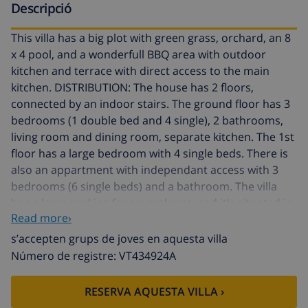
Descripció
This villa has a big plot with green grass, orchard, an 8
x 4 pool, and a wonderfull BBQ area with outdoor
kitchen and terrace with direct access to the main
kitchen. DISTRIBUTION: The house has 2 floors,
connected by an indoor stairs. The ground floor has 3
bedrooms (1 double bed and 4 single), 2 bathrooms,
living room and dining room, separate kitchen. The 1st
floor has a large bedroom with 4 single beds. There is
also an appartment with independant access with 3
bedrooms (6 single beds) and a bathroom. The villa
has a large parking for several cars, and it's situated in
Read more›
a quiet resedential area at only 1200 mts to the sandy
beach of la Fustera and its supermarket, bank, bars
s’accepten grups de joves en aquesta villa
and restaurants.
Número de registre: VT434924A
RESERVA AQUESTA VILLA ›