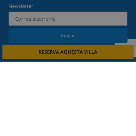
Newsletter
Enviar
Subscriu-vos al nostre butlletí i estigues informat
RESERVA AQUESTA VILLA
de les últimes novetats i ofertes. Respectem la
vostra privadesa.
Lloga la seva propietat.
Vols llogar la teva propietat amb nosaltres?