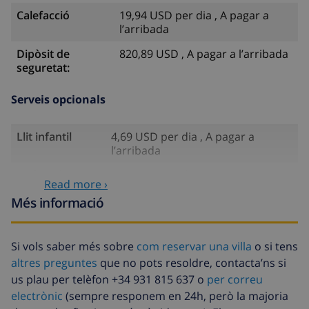
Calefacció
19,94 USD per dia , A pagar a
l’arribada
Dipòsit de
820,89 USD , A pagar a l’arribada
seguretat:
Serveis opcionals
Llit infantil
4,69 USD per dia , A pagar a
l’arribada
Cadira alta
4,69 USD per dia , A pagar a
Read more ›
l’arribada
Més informació
Internet
Inclòs
Animals de
58,64 USD , A pagar a l’arribada
Si vols saber més sobre
com reservar una villa
o si tens
companyia
altres preguntes
que no pots resoldre, contacta’ns si
Arribada amb
58,64 USD , A pagar a l’arribada
us plau per telèfon +34 931 815 637 o
per correu
retard
electrònic
(sempre responem en 24h, però la majoria