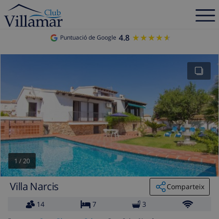
4.8
★★★★★
★★★★★
Puntuació de Google
1
/
20
Villa Narcis
Comparteix
14
7
3