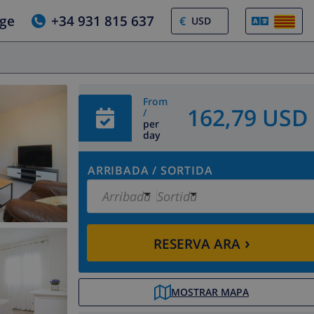
tge
+34 931 815 637
€
From
162,79 USD
/
per
day
ARRIBADA
/
SORTIDA
Arribada
Sortida
›
RESERVA ARA
MOSTRAR MAPA