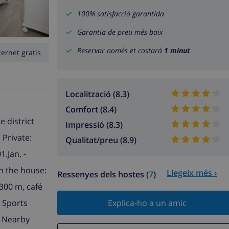
100% satisfacció garantida
Garantia de preu més baix
Reservar només et costarà
1 minut
ternet gratis
Localització (8.3)
Comfort (8.4)
e district
Impressió (8.3)
 Private:
Qualitat/preu (8.9)
.Jan. -
n the house:
Llegeix més ›
Ressenyes dels hostes (
7
)
300 m, café
 Sports
Explica-ho a un amic
. Nearby