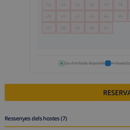
13
14
15
16
17
18
20
21
22
23
24
25
27
28
29
30
31
Dia d'arribada disponible
Arribada/So
RESERVA
Ressenyes dels hostes (7)