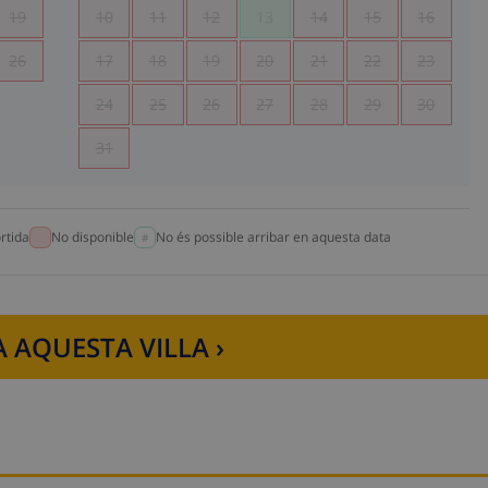
19
10
11
12
13
14
15
16
26
17
18
19
20
21
22
23
24
25
26
27
28
29
30
31
rtida
No disponible
No és possible arribar en aquesta data
 AQUESTA VILLA ›