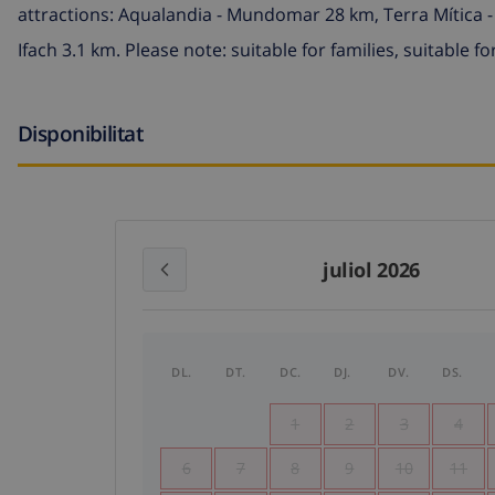
attractions: Aqualandia - Mundomar 28 km, Terra Mítica 
Ifach 3.1 km. Please note: suitable for families, suitable
Disponibilitat
juliol 2026
DL.
DT.
DC.
DJ.
DV.
DS.
1
2
3
4
6
7
8
9
10
11