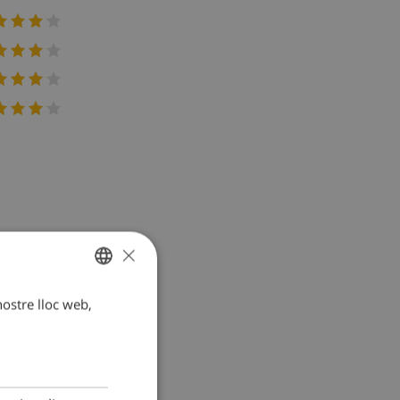
×
the terrace.
4 hot plates,
 nostre lloc web,
CATALAN
g/dining room
DUTCH
ength 190
C and fan.
FRENCH
e furniture,
SPANISH