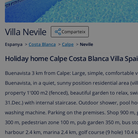
Villa Nevile
Comparteix
Espanya
>
Costa Blanca
>
Calpe
>
Nevile
Holiday home Calpe Costa Blanca Villa Spai
Buenavista 3 km from Calpe: Large, simple, comfortable vil
Buenavista, in a quiet, sunny position residential area (vi
property 1'000 m2 (fenced), beautiful garden to relax, swi
31.Dec.) with internal staircase. Outdoor shower, pool h
washing machine. Parking on the premises. Shop 900 m, g
300 m, pedestrian zone 100 m, pub garden 350 m, bus sto
harbour 2.4 km, marina 2.4 km, golf course (9 hole) 10.4 k