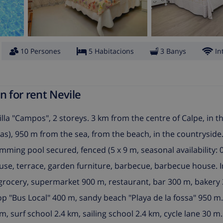
10 Persones
5 Habitacions
3 Banys
In
n for rent Nevile
la "Campos", 2 storeys. 3 km from the centre of Calpe, in th
llas), 950 m from the sea, from the beach, in the countryside.
mming pool secured, fenced (5 x 9 m, seasonal availability: 01
ouse, terrace, garden furniture, barbecue, barbecue house. I
rocery, supermarket 900 m, restaurant, bar 300 m, bakery 
p "Bus Local" 400 m, sandy beach "Playa de la fossa" 950 m.
m, surf school 2.4 km, sailing school 2.4 km, cycle lane 30 m