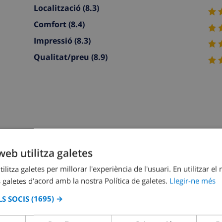
Localització
(8.3)
Comfort
(8.4)
Impressió
(8.3)
Qualitat/preu
(8.9)
 living/dining room with satellite TV and digital TV. Exit to 
web utilitza galetes
room with 2 beds (90 cm, length 190 cm), fan. Open kitchen (
ilitza galetes per millorar l'experiència de l'usuari. En utilitzar el
 machine). Shower/WC. Upper floor: (exterior staircase) livin
 galetes d’acord amb la nostra Política de galetes.
Llegir-ne més
 TV. Exit to the veranda. 1 room with 1 french bed (150 cm, l
S SOCIS
(1695) →
. 1 room with 2 beds (90 cm, length 190 cm), shower/bidet/W
ectric coffee machine). Shower/bidet/WC. Large terrace. Terrac