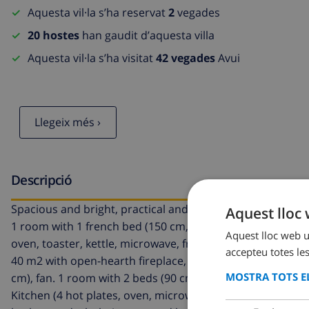
Aquesta vil·la s’ha reservat
2
vegades
20 hostes
han gaudit d’aquesta villa
Aquesta vil·la s’ha visitat
42 vegades
Avui
Llegeix més ›
Descripció
Spacious and bright, practical and comfortable furnishings:
Aquest lloc 
1 room with 1 french bed (150 cm, length 190 cm), fan. 1 
Aquest lloc web ut
oven, toaster, kettle, microwave, freezer, electric coffee
accepteu totes les
40 m2 with open-hearth fireplace, satellite TV and digital
MOSTRA TOTS EL
cm), fan. 1 room with 2 beds (90 cm, length 190 cm), fan
Kitchen (4 hot plates, oven, microwave, freezer, grill, el