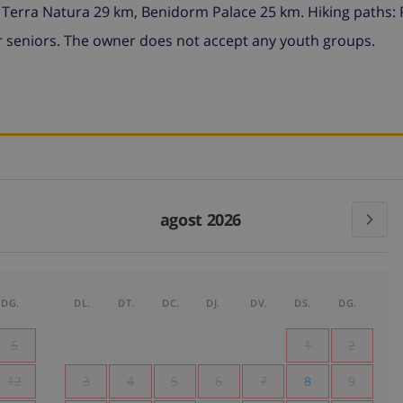
- Terra Natura 29 km, Benidorm Palace 25 km. Hiking paths:
 for seniors. The owner does not accept any youth groups.
agost 2026
DG.
DL.
DT.
DC.
DJ.
DV.
DS.
DG.
5
1
2
12
3
4
5
6
7
8
9