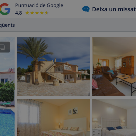
Puntuació de Google
Deixa un missa
4.8
★★★★★
★★★★★
eqüents