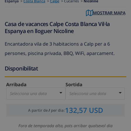
Espanya
>
Costa Blanca
>
Calpe
>
Cucarres >
Nicoline
MOSTRAR MAPA
Casa de vacances Calpe Costa Blanca Vil·la
Espanya en lloguer Nicoline
Encantadora vila de 3 habitacions a Calp per a 6
persones, piscina privada, BBQ, WiFi, aparcament.
Disponibilitat
Arribada
Sortida
Selecciona una data
Selecciona una data
132,57 USD
A partir de
/
per dia
:
Fora de temporada alta, pots arribar qualsevol dia