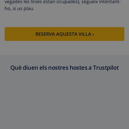
vegades les línies estan ocupades), segueix intentant-
ho, si us plau.
Fons de
4.80% De la quantitat total
cancel·lació :
RESERVA AQUESTA VILLA ›
Què diuen els nostres hostes a Trustpilot