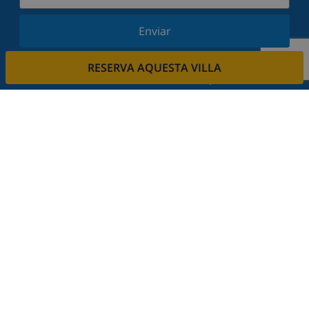
Enviar
Subscriu-vos al nostre butlletí i estigues informat
RESERVA AQUESTA VILLA
de les últimes novetats i ofertes. Respectem la
vostra privadesa.
Lloga la seva propietat.
Vols llogar la teva propietat amb nosaltres?
Llegeix més