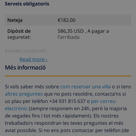
Serveis obligatoris
Neteja
€182.00
Dipòsit de
586,35 USD , A pagar a
seguretat:
l’arribada
Serveis opcionals
Read more ›
Més informació
Llit infantil
4,69 USD per dia
Animals de
46,91 USD
companyia
Si vols saber més sobre
com reservar una villa
o si tens
altres preguntes
que no pots resoldre, contacta’ns si
Llenca extra
17,59 USD per persona
us plau per telèfon +34 931 815 637 o
per correu
Tovalloles extra
8,80 USD per persona
electrònic
(sempre responem en 24h, però la majoria
de vegades fins i tot més ràpidament). Els nostres
Sortida tardana
113,75 USD
treballadors respondran les teves preguntes el més
Neteja extra
Basat en el consum d’energia
aviat possible. Si no ens pots contactar per telèfon (de
(52,77 USD/HOUR)