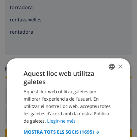
torradora
rentavaixelles
rentadora
×
Hores d’arribada i sortida
Aquest lloc web utilitza
galetes
CATALAN
Aquest lloc web utilitza galetes per
DUTCH
Arribada:
Des de 17:00 abans 20:00
millorar l'experiència de l'usuari. En
FRENCH
utilitzar el nostre lloc web, accepteu totes
les galetes d’acord amb la nostra Política
SPANISH
Sortida:
Abans: 10:00
de galetes.
Llegir-ne més
GERMAN
MOSTRA TOTS ELS SOCIS
(1695) →
CATALAN
RESERVA AQUESTA VILLA ›