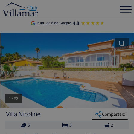
4.8
★★★★★
★★★★★
Puntuació de Google
1
/
52
Villa Nicoline
Comparteix
6
3
2