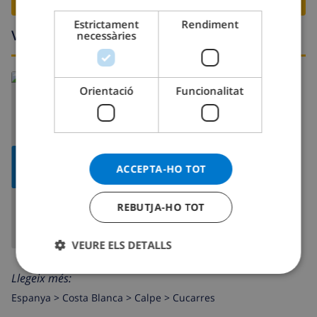
ITALIAN
Estrictament
Rendiment
Voltants
necessàries
DANISH
NORWEGIAN
Orientació
Funcionalitat
MOSTRAR
ACCEPTA-HO TOT
MAPA
REBUTJA-HO TOT
VEURE ELS DETALLS
Llegeix més:
Espanya >
Costa Blanca >
Calpe
>
Cucarres