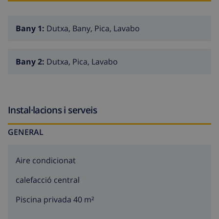
Reserva ara i assegura't unes vacances inoblidables
Bany 1:
Dutxa, Bany, Pica, Lavabo
a la nostra encantadora vila d'estiu a Calp!
Bany 2:
Dutxa, Pica, Lavabo
Instal·lacions i serveis
GENERAL
Aire condicionat
calefacció central
Piscina privada 40 m²