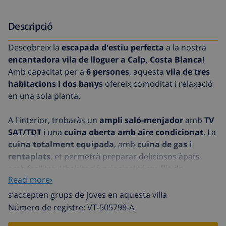
Descripció
Descobreix la
escapada d'estiu perfecta
a la nostra
encantadora vila de lloguer a Calp, Costa Blanca!
Amb capacitat per a
6 persones
, aquesta
vila de tres
habitacions i dos banys
ofereix comoditat i relaxació
en una sola planta.
A l'interior, trobaràs un
ampli saló-menjador
amb
TV
SAT/TDT
i una
cuina oberta amb aire condicionat
. La
cuina totalment equipada
, amb
cuina de gas i
rentaplats
, et permetrà preparar deliciosos àpats
amb facilitat. L'habitació principal té
un llit de
Read more›
matrimoni i aire condicionat
, mentre que les altres
dues habitacions disposen de
dos llits individuals i
s’accepten grups de joves en aquesta villa
un llit de matrimoni
respectivament.
Número de registre: VT-505798-A