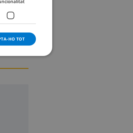
uncionalitat
GERMAN
CATALAN
ITALIAN
DANISH
PTA-HO TOT
NORWEGIAN