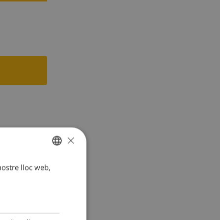
×
 nostre lloc web,
CATALAN
DUTCH
FRENCH
SPANISH