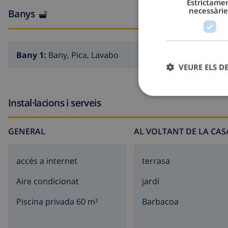
Estrictame
necessàrie
Banys
Bany 1:
Bany, Pica, Lavabo
VEURE ELS D
Instal·lacions i serveis
GENERAL
AL VOLTANT DE LA CAS
accés a internet
terrasa
Aire condicionat
jardí
Piscina privada 60 m²
barbacoa