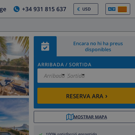
tge
+34 931 815 637
€
Encara no hi ha preus
disponibles
ARRIBADA
/
SORTIDA
Arribada
Sortida
›
RESERVA ARA
MOSTRAR MAPA
100% satisfacció garantida