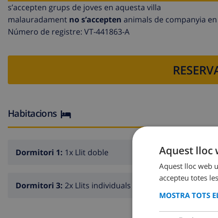
s’accepten grups de joves en aquesta villa
malauradament
no s’accepten
animals de companyia en 
Número de registre: VT-441863-A
RESERVA
Habitacions
Aquest lloc 
Dormitori 1:
1x Llit doble
Aquest lloc web ut
accepteu totes les
Dormitori 3:
2x Llits individuals
MOSTRA TOTS EL