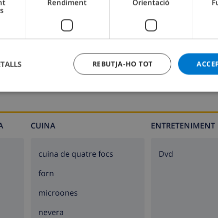
nt
Rendiment
Orientació
F
s
Bany 2:
Bany, Pica, Lavabo
ETALLS
REBUTJA-HO TOT
ACCE
A
CUINA
ENTRETENIMENT
cuina de quatre focs
dvd
forn
microones
nevera