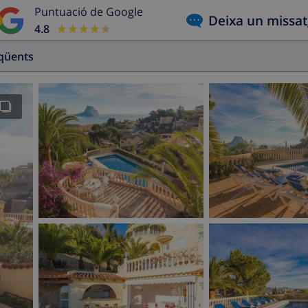
Puntuació de Google
Deixa un missa
4.8
★★★★★
★★★★★
eqüents