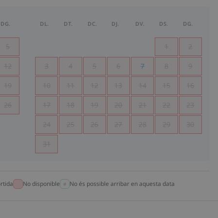
DG.
DL.
DT.
DC.
DJ.
DV.
DS.
DG.
5
1
2
12
3
4
5
6
7
8
9
19
10
11
12
13
14
15
16
26
17
18
19
20
21
22
23
24
25
26
27
28
29
30
31
rtida
No disponible
No és possible arribar en aquesta data