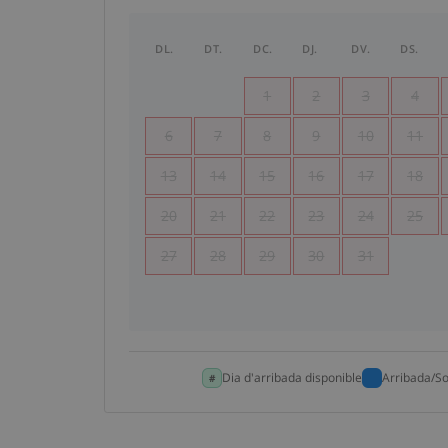
DL.
DT.
DC.
DJ.
DV.
DS.
1
2
3
4
6
7
8
9
10
11
13
14
15
16
17
18
20
21
22
23
24
25
27
28
29
30
31
Dia d'arribada disponible
Arribada/So