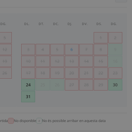
DG.
DL.
DT.
DC.
DJ.
DV.
DS.
DG.
5
1
2
12
3
4
5
6
7
8
9
19
10
11
12
13
14
15
16
26
17
18
19
20
21
22
23
24
25
26
27
28
29
30
31
rtida
No disponible
No és possible arribar en aquesta data