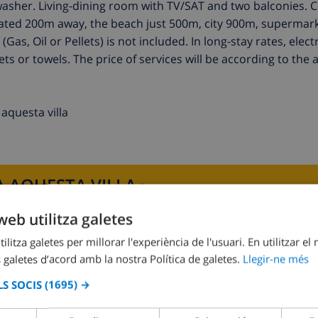
sher. Living-dining room with TV/SAT and two balconies. C
located 200m away, the beach just 500m, city 900m, superma
s, Oil or Pellets) is not included. In long-stay rates, electr
eets or towels. The price of services will be according to the 
aquesta villa
 AQUESTA VILLA ›
web utilitza galetes
ilitza galetes per millorar l'experiència de l'usuari. En utilitzar el
 galetes d’acord amb la nostra Política de galetes.
Llegir-ne més
S SOCIS
(1695) →
Dormitori 2:
1x Llit individual , 1x Sofà llit