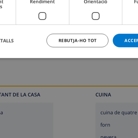
nt
Rendiment
Orientació
F
s
ETALLS
REBUTJA-HO TOT
ACCE
Bany 2:
Dutxa, Pica, Lavabo
TANT DE LA CASA
CUINA
sa
cuina de quatre
forn
nevera