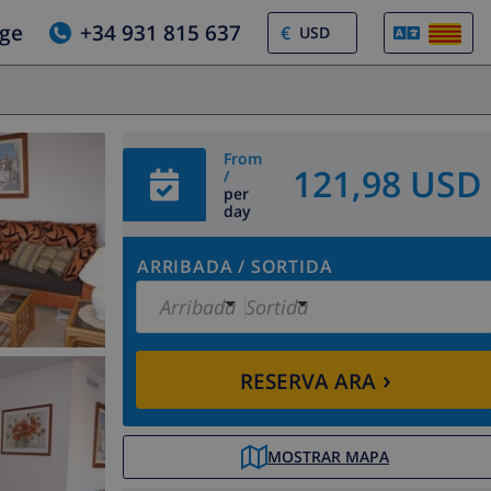
tge
+34 931 815 637
€
From
121,98 USD
/
per
day
ARRIBADA
/
SORTIDA
Arribada
Sortida
›
RESERVA ARA
MOSTRAR MAPA