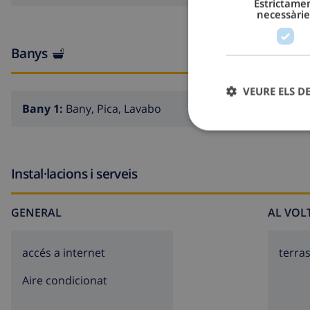
Estrictame
necessàrie
Banys
VEURE ELS D
Bany 1:
Bany, Pica, Lavabo
Instal·lacions i serveis
GENERAL
AL VOL
accés a internet
terra
Aire condicionat