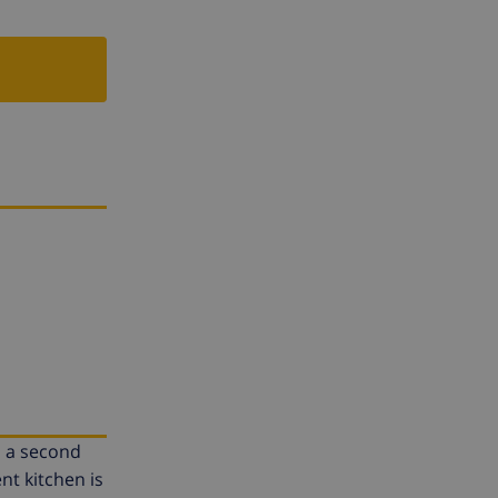
n a second
t kitchen is