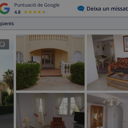
Puntuació de Google
Deixa un missa
4.8
★★★★★
★★★★★
eqüents