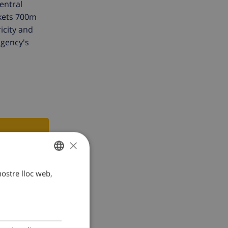
entral
rkets 700m
icity and
agency's
×
 nostre lloc web,
CATALAN
DUTCH
FRENCH
SPANISH