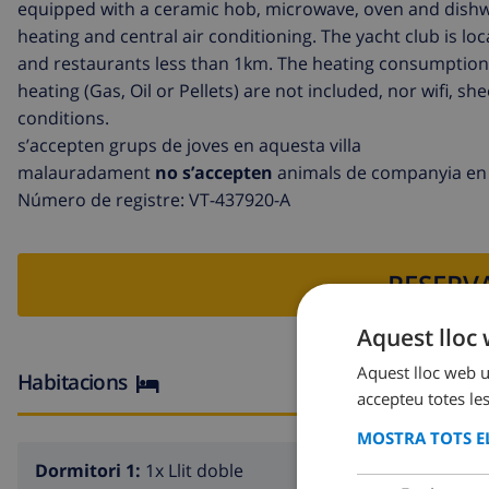
equipped with a ceramic hob, microwave, oven and dishwa
heating and central air conditioning. The yacht club is 
and restaurants less than 1km. The heating consumption (Ga
heating (Gas, Oil or Pellets) are not included, nor wifi, sh
conditions.
s’accepten grups de joves en aquesta villa
malauradament
no s’accepten
animals de companyia en 
Número de registre: VT-437920-A
RESERVA
Aquest lloc 
Aquest lloc web ut
Habitacions
accepteu totes les
MOSTRA TOTS EL
Dormitori 1:
1x Llit doble