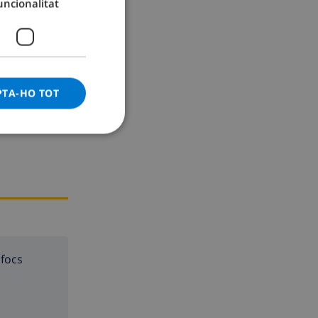
uncionalitat
GERMAN
CATALAN
ITALIAN
DANISH
PTA-HO TOT
NORWEGIAN
 focs