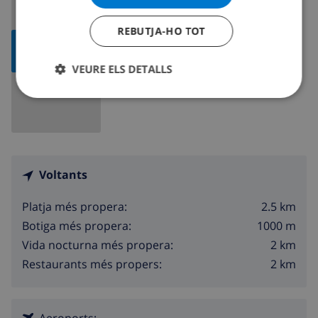
REBUTJA-HO TOT
MOSTRAR
MAPA
VEURE ELS DETALLS
Voltants
2.5 km
Platja més propera:
1000 m
Botiga més propera:
2 km
Vida nocturna més propera:
2 km
Restaurants més propers:
Aeroports: