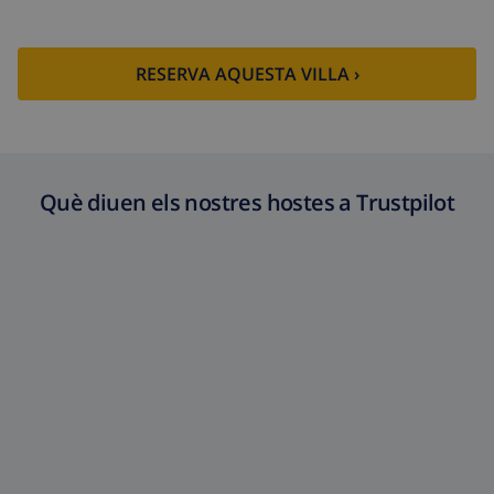
Fons de
4.80% De la quantitat total
cancel·lació :
RESERVA AQUESTA VILLA ›
Què diuen els nostres hostes a Trustpilot