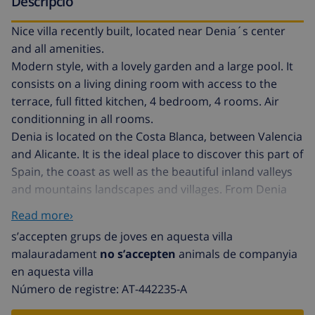
Descripció
Nice villa recently built, located near Denia´s center
and all amenities.
Modern style, with a lovely garden and a large pool. It
consists on a living dining room with access to the
terrace, full fitted kitchen, 4 bedroom, 4 rooms. Air
conditionning in all rooms.
Denia is located on the Costa Blanca, between Valencia
and Alicante. It is the ideal place to discover this part of
Spain, the coast as well as the beautiful inland valleys
and mountains landscapes and villages. From Denia
you also can sail to Ibiza or enjoy Benidorm´s theme
Read more›
parks. Denia offers 20 km of coast with quiets waters
s’accepten grups de joves en aquesta villa
that invite you for a swim or for a dive. Beaches with
malauradament
no s’accepten
animals de companyia
sand, rocks, coves, many of them with Blue Flags of the
en aquesta villa
clean Seas of Europe. Denia is one of the best place in
Número de registre: AT-442235-A
Spain to practice windsurf, diving, sailing, and it offers
facilities to practice many nautical sports as well as