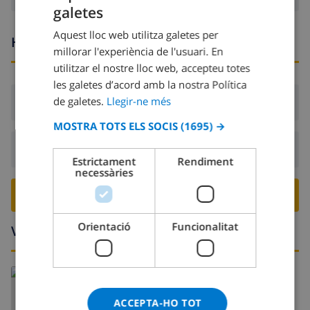
galetes
CATALAN
Aquest lloc web utilitza galetes per
DUTCH
Hores d’arribada i sortida
millorar l'experiència de l'usuari. En
FRENCH
utilitzar el nostre lloc web, accepteu totes
les galetes d’acord amb la nostra Política
SPANISH
de galetes.
Llegir-ne més
Arribada:
Des de 16:00 abans 20:00
GERMAN
MOSTRA TOTS ELS SOCIS
(1695) →
CATALAN
Sortida:
Abans: 10:00
ITALIAN
Estrictament
Rendiment
necessàries
DANISH
RESERVA AQUESTA VILLA ›
NORWEGIAN
Orientació
Funcionalitat
Voltants
Llegeix més:
Espanya >
Costa Blanca >
Denia
>
Montgo
ACCEPTA-HO TOT