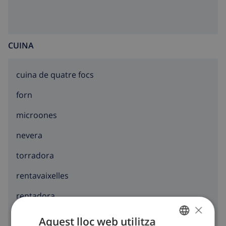
CUINA
cuina de quatre focs
forn
microones
nevera
torradora
rentavaixelles
rentadora
×
Aquest lloc web utilitza