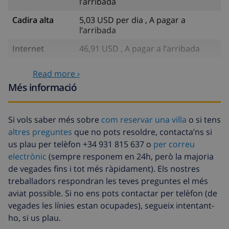
l’arribada
Cadira alta
5,03 USD per dia , A pagar a
l’arribada
Internet
46,91 USD , A pagar a l’arribada
Calefacció
10,05 USD per persona , A pagar a
Read more ›
l’arribada
Més informació
Arribada amb
58,64 USD , A pagar a l’arribada
retard
Si vols saber més sobre
com reservar una villa
o si tens
Llenca extra
17,59 USD per persona , A pagar a
altres preguntes
que no pots resoldre, contacta’ns si
l’arribada
us plau per telèfon +34 931 815 637 o
per correu
Tovalloles
8,80 USD per persona , A pagar a
electrònic
(sempre responem en 24h, però la majoria
extra
l’arribada
de vegades fins i tot més ràpidament). Els nostres
treballadors respondran les teves preguntes el més
Sortida
113,75 USD
tardana
aviat possible. Si no ens pots contactar per telèfon (de
vegades les línies estan ocupades), segueix intentant-
Neteja extra
Basat en el consum d’energia
ho, si us plau.
(52,77 USD/HOUR)