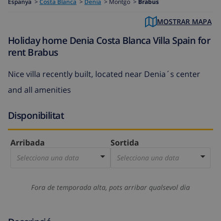
Espanya
>
Costa Blanca
>
Denia
>
Montgo >
Brabus
MOSTRAR MAPA
Holiday home Denia Costa Blanca Villa Spain for
rent Brabus
Nice villa recently built, located near Denia´s center
and all amenities
Disponibilitat
Arribada
Sortida
Selecciona una data
Selecciona una data
Fora de temporada alta, pots arribar qualsevol dia