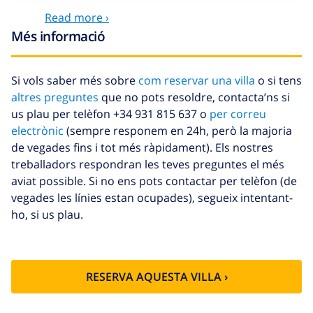
Sortida
113,75 USD
Read more ›
tardana
Més informació
Neteja extra
Basat en el consum d’energia
(52,77 USD/HOUR)
Si vols saber més sobre
com reservar una villa
o si tens
Fons de
4.80% De la quantitat total
altres preguntes
que no pots resoldre, contacta’ns si
cancel·lació :
us plau per telèfon +34 931 815 637 o
per correu
electrònic
(sempre responem en 24h, però la majoria
de vegades fins i tot més ràpidament). Els nostres
treballadors respondran les teves preguntes el més
aviat possible. Si no ens pots contactar per telèfon (de
vegades les línies estan ocupades), segueix intentant-
ho, si us plau.
RESERVA AQUESTA VILLA ›