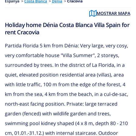
Espanya
>
Costa Blanca
>
Denia
>
Cracovia
MOSTRAR MAPA
Holiday home Dénia Costa Blanca Villa Spain for
rent Cracovia
Partida Florida 5 km from Dénia: Very large, very cosy,
very comfortable house "Villa Summer", 2 storeys,
surrounded by trees. In the district of La Florida, in a
quiet, elevated position residential area (villas), area
with little traffic, 100 m from the edge of the forest, 4
km from the sea, 4 km from the beach, in a cul-de-sac,
north-east facing position. Private: large terraced
garden (fenced) with wildlife garden and trees,
swimming pool kidney shaped (4 x 8 m, depth 80 - 210
cm, 01.01.-31.12.) with internal staircase. Outdoor