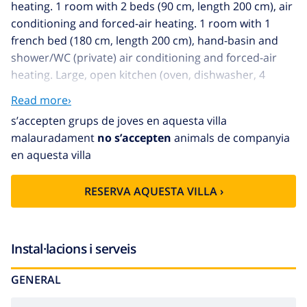
heating. 1 room with 2 beds (90 cm, length 200 cm), air
conditioning and forced-air heating. 1 room with 1
french bed (180 cm, length 200 cm), hand-basin and
shower/WC (private) air conditioning and forced-air
heating. Large, open kitchen (oven, dishwasher, 4
induction hot plates, microwave, freezer, electric
Read more›
coffee machine) with bar, air conditioning and forced-
s’accepten grups de joves en aquesta villa
air heating. Shower/WC, double hand-basin. On the
malauradament
no s’accepten
animals de companyia
lower ground floor: (exterior staircase) large
en aquesta villa
living/sleeping room with 2 beds (90 cm, length 200
cm), shower/WC (private) air conditioning and forced-
RESERVA AQUESTA VILLA ›
air heating. Exit to the garden, to the terrace.
Comfortable furnishings in the country house style.
Large terrace, large garden. Terrace furniture,
barbecue, deck chairs, covered balcony, sitting area.
Instal·lacions i serveis
Marvellous panoramic view of the sea, the mountains,
GENERAL
the valley and the countryside. Facilities: washing
machine, children's high chair, baby cot. Internet (WiFi,