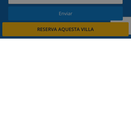
Enviar
Subscriu-vos al nostre butlletí i estigues informat
RESERVA AQUESTA VILLA
de les últimes novetats i ofertes. Respectem la
vostra privadesa.
Lloga la seva propietat.
Vols llogar la teva propietat amb nosaltres?
Llegeix més