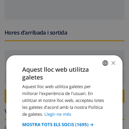
Hores d’arribada i sortida
Arribada:
Des de 16:00 abans 20:00
×
Aquest lloc web utilitza
galetes
Sortida:
Abans: 10:00
CATALAN
Aquest lloc web utilitza galetes per
DUTCH
millorar l'experiència de l'usuari. En
RESERVA AQUESTA VILLA ›
FRENCH
utilitzar el nostre lloc web, accepteu totes
les galetes d’acord amb la nostra Política
SPANISH
Voltants
de galetes.
Llegir-ne més
GERMAN
MOSTRA TOTS ELS SOCIS
(1695) →
CATALAN
Llegeix més: