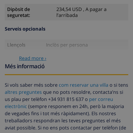
Dipòsit de
234,54 USD , A pagar a
seguretat:
l’arribada
Serveis opcionals
Llençols
Inclòs per persona
Tovalloles
Inclòs per persona
Read more ›
Més informació
Llit infantil
3,35 USD per dia , A pagar a
l’arribada
Cadira alta
4,19 USD per dia , A pagar a
Si vols saber més sobre
com reservar una villa
o si tens
l’arribada
altres preguntes
que no pots resoldre, contacta’ns si
us plau per telèfon +34 931 815 637 o
per correu
Internet
5,86 USD per dia , A pagar a
l’arribada
electrònic
(sempre responem en 24h, però la majoria
de vegades fins i tot més ràpidament). Els nostres
Llenca extra
17,59 USD per persona , A pagar a
treballadors respondran les teves preguntes el més
l’arribada
aviat possible. Si no ens pots contactar per telèfon (de
Tovalloles
8,80 USD per persona , A pagar a