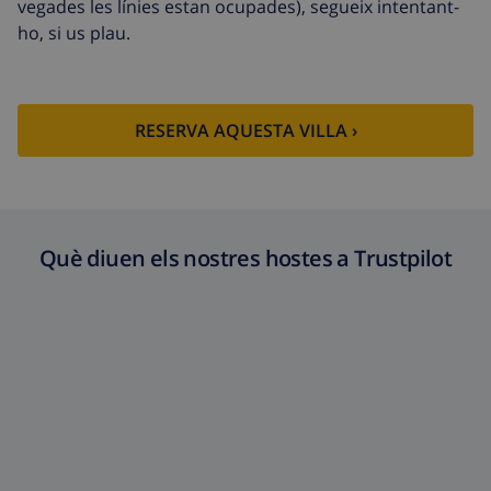
vegades les línies estan ocupades), segueix intentant-
extra
l’arribada
ho, si us plau.
Sortida
113,75 USD
tardana
Neteja extra
Basat en el consum d’energia
RESERVA AQUESTA VILLA ›
(52,77 USD/HOUR)
Fons de
4.80% De la quantitat total
cancel·lació :
Què diuen els nostres hostes a Trustpilot