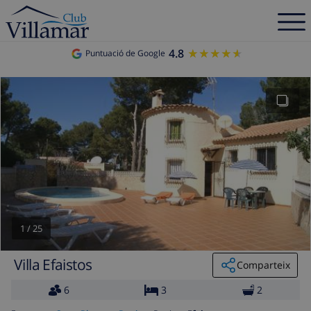
4.8
★★★★★
★★★★★
Puntuació de Google
1
/
25
Villa Efaistos
Comparteix
6
3
2