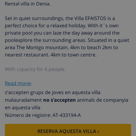
Rental villa in Denia.
Set in quiet surroundings, the Villa EFAISTOS is a
perfect choice for a relaxed holiday. With it´s own
private pool you can laze the day away around the
poolexplore the surrounding areas. Situated in a quiet
area The Montgo mountain. 4km to beach 2km to
nearest restaurant. 4km to town centre.
With capacity for 6 people.
Read more›
The plot, with aprox. 1000m. has parking, built
barbecue, terrace, private pool 8x4m. with roman
s’accepten grups de joves en aquesta villa
stairs…inside with lounge with satellite T.V., dining
malauradament
no s’accepten
animals de companyia
facilities, kitchen with microwave, oven, hob and
en aquesta villa
fridge/freezer, with 3 bedrooms and 2 bathrooms one
Número de registre: AT-433194-A
with bathtub and the other one with shower. With
washing machine.
RESERVA AQUESTA VILLA ›