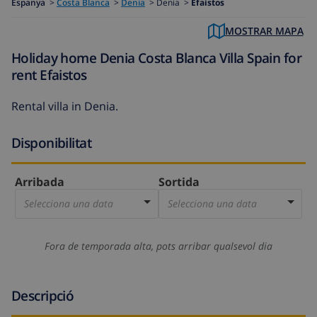
Espanya
>
Costa Blanca
>
Denia
>
Denia >
Efaistos
MOSTRAR MAPA
Holiday home Denia Costa Blanca Villa Spain for
rent Efaistos
Rental villa in Denia.
Disponibilitat
Arribada
Sortida
Selecciona una data
Selecciona una data
Fora de temporada alta, pots arribar qualsevol dia
Descripció