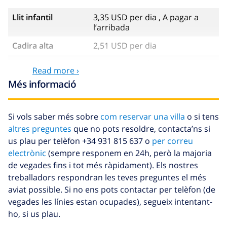
Llit infantil
3,35 USD per dia , A pagar a
l’arribada
Cadira alta
2,51 USD per dia
Animals de
5,02 USD per dia , A pagar a
Read more ›
companyia
l’arribada
Més informació
Arribada amb
23,45 USD , A pagar a l’arribada
retard
Si vols saber més sobre
com reservar una villa
o si tens
Fons de
4.80% De la quantitat total
altres preguntes
que no pots resoldre, contacta’ns si
cancel·lació :
us plau per telèfon +34 931 815 637 o
per correu
electrònic
(sempre responem en 24h, però la majoria
de vegades fins i tot més ràpidament). Els nostres
treballadors respondran les teves preguntes el més
aviat possible. Si no ens pots contactar per telèfon (de
vegades les línies estan ocupades), segueix intentant-
ho, si us plau.