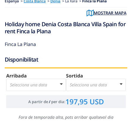
Espanya
>
Costa Blanca
>
Denia
>
La Xara >
Finca la Plana
MOSTRAR MAPA
Holiday home Denia Costa Blanca Villa Spain for
rent Finca la Plana
Finca La Plana
Disponibilitat
Arribada
Sortida
Selecciona una data
Selecciona una data
197,95 USD
A partir de
/
per dia
:
Fora de temporada alta, pots arribar qualsevol dia