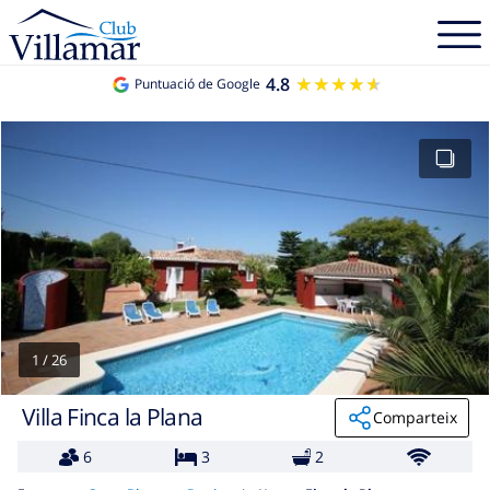
4.8
★★★★★
★★★★★
Puntuació de Google
1
/
26
Villa Finca la Plana
Comparteix
6
3
2