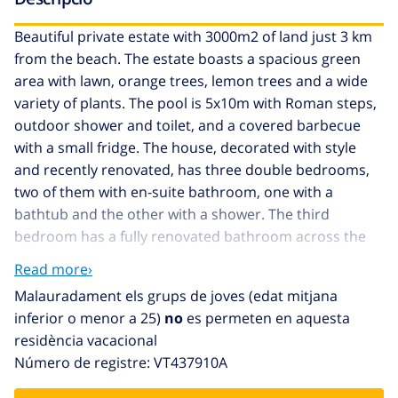
Beautiful private estate with 3000m2 of land just 3 km
from the beach. The estate boasts a spacious green
area with lawn, orange trees, lemon trees and a wide
variety of plants. The pool is 5x10m with Roman steps,
outdoor shower and toilet, and a covered barbecue
with a small fridge. The house, decorated with style
and recently renovated, has three double bedrooms,
two of them with en-suite bathroom, one with a
bathtub and the other with a shower. The third
bedroom has a fully renovated bathroom across the
hall. All three bedrooms have air conditioning. The
Read more›
living room has satellite TV and access to a covered
Malauradament els grups de joves (edat mitjana
terrace. The villa has pellet heating and also has a
inferior o menor a 25)
no
es permeten en aquesta
wood-burning fireplace to warm up during the coldest
residència vacacional
months. The independent kitchen has a dishwasher,
Número de registre: VT437910A
oven, microwave, toaster... everything you need for the
kitchen. As for parking, the estate has two covered