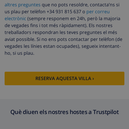
altres preguntes
que no pots resoldre, contacta’ns si
Neteja extra
Basat en el consum d’energia
us plau per telèfon +34 931 815 637 o
per correu
(52,77 USD/HOUR)
electrònic
(sempre responem en 24h, però la majoria
Fons de
4.80% De la quantitat total
de vegades fins i tot més ràpidament). Els nostres
cancel·lació :
treballadors respondran les teves preguntes el més
aviat possible. Si no ens pots contactar per telèfon (de
vegades les línies estan ocupades), segueix intentant-
ho, si us plau.
RESERVA AQUESTA VILLA ›
Què diuen els nostres hostes a Trustpilot