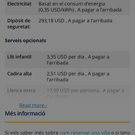
Electricitat
Basat en el consum d’energia
(0,35 USD/kWh) , A pagar a l’arribada
Dipòsit de
293,18 USD , A pagar a l’arribada
seguretat:
Serveis opcionals
Llit infantil
3,35 USD per dia , A pagar a
l’arribada
Cadira alta
2,51 USD per dia , A pagar a
l’arribada
Llenca extra
17,59 USD per persona , A pagar a
l’arribada
Read more ›
Tovalloles
8,80 USD per persona , A pagar a
Més informació
extra
l’arribada
Sortida
113,75 USD
tardana
Si vols saber més sobre
com reservar una villa
o si tens