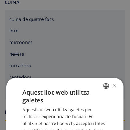
CUINA
cuina de quatre focs
forn
microones
nevera
torradora
rentadora
×
Aquest lloc web utilitza
galetes
CATALAN
Aquest lloc web utilitza galetes per
Hores d’arribada i sortida
DUTCH
millorar l'experiència de l'usuari. En
FRENCH
utilitzar el nostre lloc web, accepteu totes