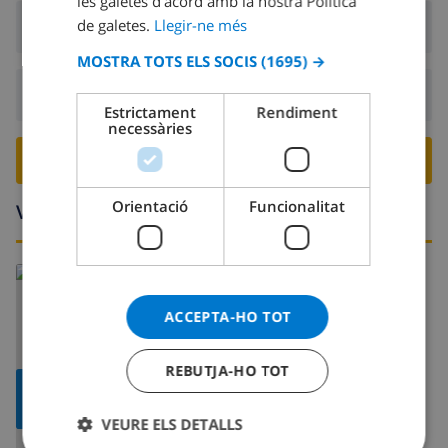
les galetes d’acord amb la nostra Política
SPANISH
de galetes.
Llegir-ne més
Arribada:
Des de 16:00 abans 19:00
GERMAN
MOSTRA TOTS ELS SOCIS
(1695) →
CATALAN
Sortida:
Abans: 10:00
ITALIAN
Estrictament
Rendiment
necessàries
DANISH
RESERVA AQUESTA VILLA ›
NORWEGIAN
Orientació
Funcionalitat
Voltants
Llegeix més:
Espanya >
Costa Blanca >
Denia
ACCEPTA-HO TOT
REBUTJA-HO TOT
MOSTRAR
MAPA
VEURE ELS DETALLS