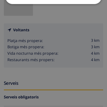
Voltants
3 km
Platja més propera:
3 km
Botiga més propera:
4 km
Vida nocturna més propera:
4 km
Restaurants més propers:
Serveis
Serveis obligatoris