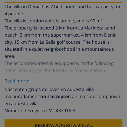
The villa in Denia has 2 bedrooms and has capacity for
4 people.
The villa is comfortable, is ample, and is 90 m².
The property is located 3 km from La Marineta sand
beach, 3 km from the supermarket, 4 km from Denia
city, 15 km from La Sella golf course. The house is
situated in a quiet neighborhood in a mountainous
area.
The accommodation is equipped with the following
items: garden, garden furniture, fenced garden,
terrace, barbecue, iron, private swimming pool,
Read more›
covered parking the same building, TV, tv satellite
s’accepten grups de joves en aquesta villa
(Languages: Spanish, German).
malauradament
no s’accepten
animals de companyia
In the electric kitchen, refrigerator, microwave, oven,
en aquesta villa
freezer, washing machine, dishes/cutlery, kitchen
Número de registre: VT-437915-A
utensils, coffee machine and toaster are provided.
Electricity included from June to September. From
RESERVA AQUESTA VILLA ›
October to May: