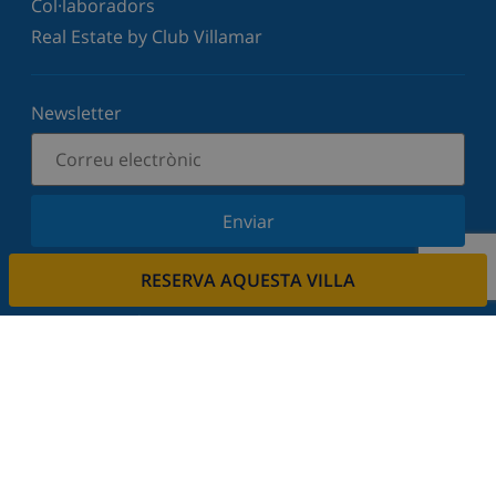
Col·laboradors
Real Estate by Club Villamar
Newsletter
Enviar
Subscriu-vos al nostre butlletí i estigues informat
RESERVA AQUESTA VILLA
de les últimes novetats i ofertes. Respectem la
vostra privadesa.
Lloga la seva propietat.