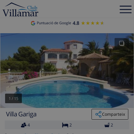
4.8
★★★★★
★★★★★
Puntuació de Google
1
/
15
Villa Gariga
Comparteix
4
2
2