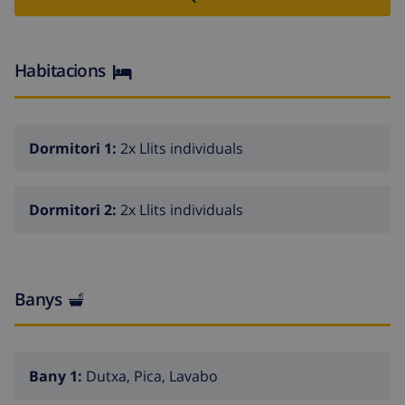
80 kw / week incl. The cost per extra Kw consumed will
be € 0.25 per KW.
Habitacions
Dormitori 1:
2x Llits individuals
Dormitori 2:
2x Llits individuals
Banys
Bany 1:
Dutxa, Pica, Lavabo