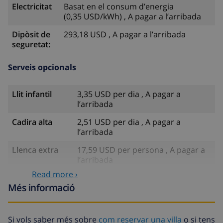
Electricitat
Basat en el consum d’energia
(0,35 USD/kWh) , A pagar a l’arribada
Dipòsit de
293,18 USD , A pagar a l’arribada
seguretat:
Serveis opcionals
Llit infantil
3,35 USD per dia , A pagar a
l’arribada
Cadira alta
2,51 USD per dia , A pagar a
l’arribada
Llenca extra
17,59 USD per persona , A pagar a
l’arribada
Read more ›
Tovalloles
8,80 USD per persona , A pagar a
Més informació
extra
l’arribada
Sortida
113,75 USD
tardana
Si vols saber més sobre
com reservar una villa
o si tens