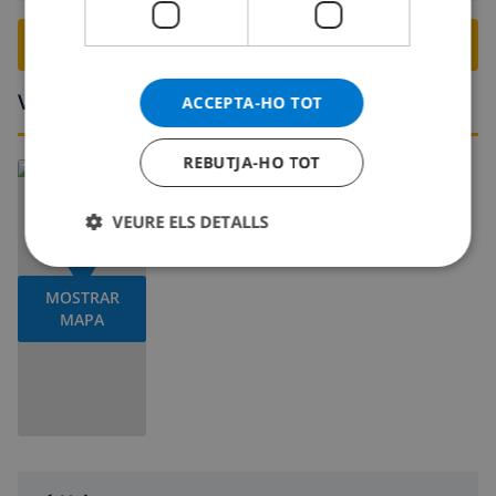
RESERVA AQUESTA VILLA ›
Voltants
ACCEPTA-HO TOT
REBUTJA-HO TOT
Llegeix més:
Espanya >
Costa Blanca >
Denia
VEURE ELS DETALLS
MOSTRAR
MAPA