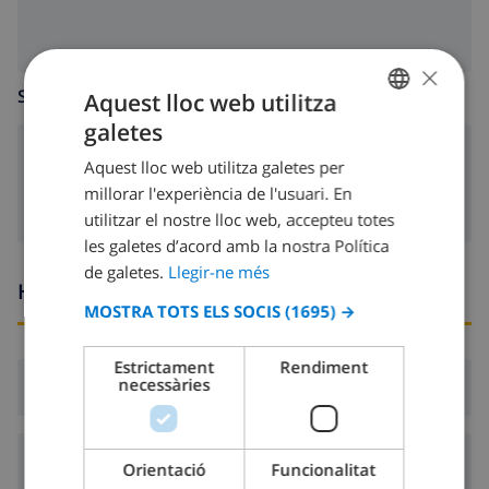
×
SALA D’ESTAR
Aquest lloc web utilitza
galetes
CATALAN
llar de foc
Aquest lloc web utilitza galetes per
DUTCH
millorar l'experiència de l'usuari. En
FRENCH
utilitzar el nostre lloc web, accepteu totes
les galetes d’acord amb la nostra Política
SPANISH
de galetes.
Llegir-ne més
GERMAN
Hores d’arribada i sortida
MOSTRA TOTS ELS SOCIS
(1695) →
CATALAN
ITALIAN
Estrictament
Rendiment
necessàries
Arribada:
Des de 16:00 abans 19:00
DANISH
NORWEGIAN
Sortida:
Abans: 10:00
Orientació
Funcionalitat