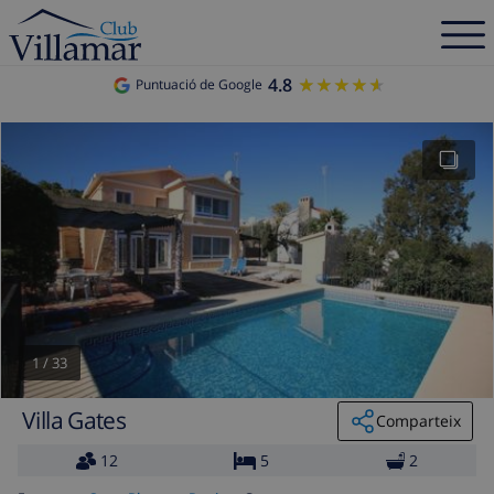
4.8
★★★★★
★★★★★
Puntuació de Google
1
/
33
Villa Gates
Comparteix
12
5
2