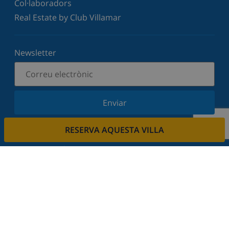
Col·laboradors
Real Estate by Club Villamar
Newsletter
Enviar
Subscriu-vos al nostre butlletí i estigues informat
RESERVA AQUESTA VILLA
de les últimes novetats i ofertes. Respectem la
vostra privadesa.
Lloga la seva propietat.