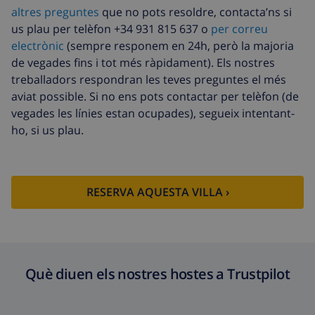
altres preguntes
que no pots resoldre, contacta’ns si
Neteja extra
Basat en el consum d’energia
us plau per telèfon +34 931 815 637 o
per correu
(52,77 USD/HOUR)
electrònic
(sempre responem en 24h, però la majoria
Fons de
4.80% De la quantitat total
de vegades fins i tot més ràpidament). Els nostres
cancel·lació :
treballadors respondran les teves preguntes el més
aviat possible. Si no ens pots contactar per telèfon (de
vegades les línies estan ocupades), segueix intentant-
ho, si us plau.
RESERVA AQUESTA VILLA ›
Què diuen els nostres hostes a Trustpilot