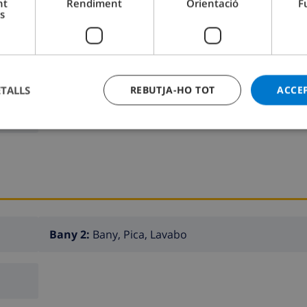
nt
Rendiment
Orientació
F
s
Dormitori 2:
1x Llit doble
ETALLS
REBUTJA-HO TOT
ACCE
Bany 2:
Bany, Pica, Lavabo