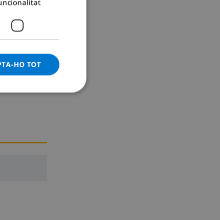
uncionalitat
GERMAN
CATALAN
ITALIAN
DANISH
PTA-HO TOT
NORWEGIAN