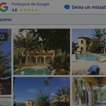
Puntuació de Google
Deixa un missa
4.8
★★★★★
★★★★★
eqüents