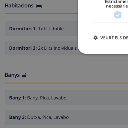
Estrictame
Habitacions
necessàrie
Dormitori 1:
1x Llit doble
VEURE ELS D
Dormitori 3:
2x Llits individuals
Banys
Bany 1:
Bany, Pica, Lavabo
Bany 3:
Dutxa, Pica, Lavabo