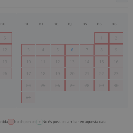
DG.
DL.
DT.
DC.
DJ.
DV.
DS.
DG.
5
1
2
12
3
4
5
6
7
8
9
19
10
11
12
13
14
15
16
26
17
18
19
20
21
22
23
24
25
26
27
28
29
30
31
rtida
No disponible
No és possible arribar en aquesta data