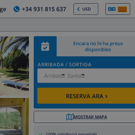
tge
+34 931 815 637
€
Encara no hi ha preus
disponibles
ARRIBADA
/
SORTIDA
Arribada
Sortida
›
RESERVA ARA
MOSTRAR MAPA
100% satisfacció garantida