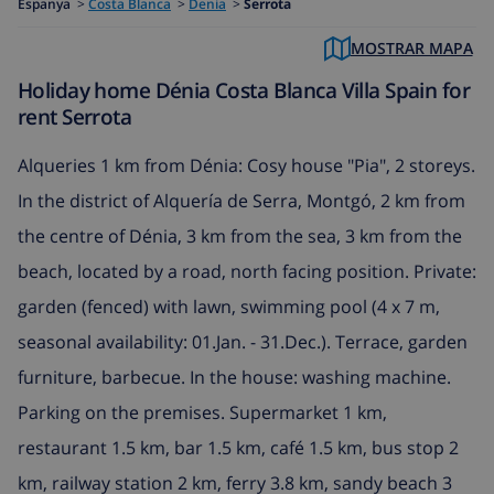
Espanya
>
Costa Blanca
>
Denia
>
Serrota
MOSTRAR MAPA
Holiday home Dénia Costa Blanca Villa Spain for
rent Serrota
Alqueries 1 km from Dénia: Cosy house "Pia", 2 storeys.
In the district of Alquería de Serra, Montgó, 2 km from
the centre of Dénia, 3 km from the sea, 3 km from the
beach, located by a road, north facing position. Private:
garden (fenced) with lawn, swimming pool (4 x 7 m,
seasonal availability: 01.Jan. - 31.Dec.). Terrace, garden
furniture, barbecue. In the house: washing machine.
Parking on the premises. Supermarket 1 km,
restaurant 1.5 km, bar 1.5 km, café 1.5 km, bus stop 2
km, railway station 2 km, ferry 3.8 km, sandy beach 3