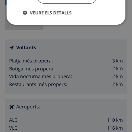
VEURE ELS DETALLS
Voltants
3 km
Platja més propera:
2 km
Botiga més propera:
2 km
Vida nocturna més propera:
2 km
Restaurants més propers:
Aeroports:
110 km
ALC:
116 km
VLC: