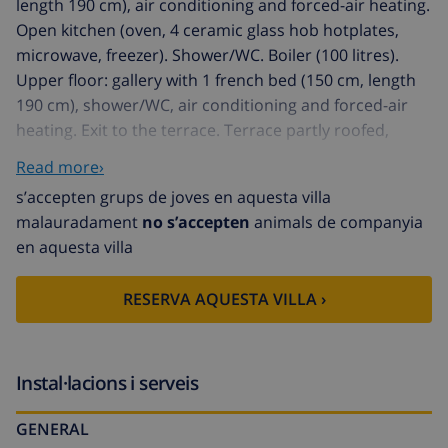
length 190 cm), air conditioning and forced-air heating.
Open kitchen (oven, 4 ceramic glass hob hotplates,
microwave, freezer). Shower/WC. Boiler (100 litres).
Upper floor: gallery with 1 french bed (150 cm, length
190 cm), shower/WC, air conditioning and forced-air
heating. Exit to the terrace. Terrace partly roofed,
garden. Terrace furniture. Facilities: children's high
Read more›
chair, baby cot. Internet (WiFi, free). Parking. Instead of
s’accepten grups de joves en aquesta villa
an enclosed bedroom, some sleeping areas are
malauradament
no s’accepten
animals de companyia
located in an open-plan area (gallery, alcove, etc.). CV-
en aquesta villa
VUT0441833A // Reg. Nr.:
ESFCTU00000305500028375200000000000000CV-
RESERVA AQUESTA VILLA ›
VUT0441833A5
Alqueries 1 km from Dénia: Cosy house "Pia", 2 storeys.
In the district of Alquería de Serra, Montgó, 2 km from
the centre of Dénia, 3 km from the sea, 3 km from the
Instal·lacions i serveis
beach, located by a road, north facing position. Private:
GENERAL
garden (fenced) with lawn, swimming pool (4 x 7 m,