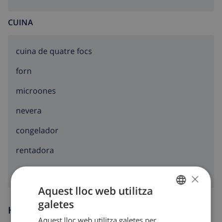
CUINA
cuina de quatre focs
forn
microones
nevera
congelador
rentadora
×
Aquest lloc web utilitza
galetes
CATALAN
Hores d’arribada i sortida
Aquest lloc web utilitza galetes per