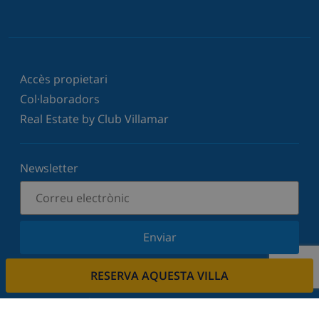
Accès propietari
Col·laboradors
Real Estate by Club Villamar
Newsletter
Enviar
Subscriu-vos al nostre butlletí i estigues informat
RESERVA AQUESTA VILLA
de les últimes novetats i ofertes. Respectem la
vostra privadesa.