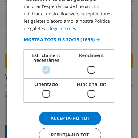
DUTCH
millorar l'experiència de l'usuari. En
FRENCH
utilitzar el nostre lloc web, accepteu totes
Arribada:
Des de 16:00 abans 19:00
les galetes d’acord amb la nostra Política
SPANISH
de galetes.
Llegir-ne més
GERMAN
MOSTRA TOTS ELS SOCIS
(1695) →
Sortida:
Abans: 10:00
CATALAN
ITALIAN
Estrictament
Rendiment
necessàries
RESERVA AQUESTA VILLA ›
DANISH
NORWEGIAN
Voltants
Orientació
Funcionalitat
Llegeix més:
Espanya >
Costa Blanca >
Denia
ACCEPTA-HO TOT
MOSTRAR
REBUTJA-HO TOT
MAPA