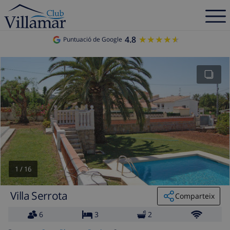
4.8
★★★★★
★★★★★
Puntuació de Google
1
/
16
Villa Serrota
Comparteix
6
3
2