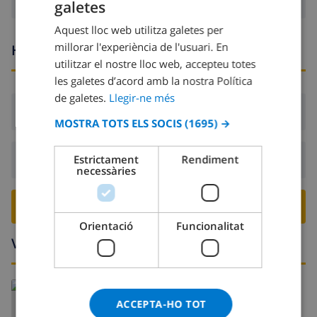
galetes
CATALAN
Aquest lloc web utilitza galetes per
DUTCH
millorar l'experiència de l'usuari. En
Hores d’arribada i sortida
FRENCH
utilitzar el nostre lloc web, accepteu totes
les galetes d’acord amb la nostra Política
SPANISH
de galetes.
Llegir-ne més
GERMAN
Arribada:
Des de 16:00 abans 19:00
MOSTRA TOTS ELS SOCIS
(1695) →
CATALAN
ITALIAN
Estrictament
Rendiment
Sortida:
Abans: 10:00
necessàries
DANISH
NORWEGIAN
RESERVA AQUESTA VILLA ›
Orientació
Funcionalitat
Voltants
Llegeix més:
ACCEPTA-HO TOT
Espanya >
Costa Blanca >
Javea
>
Costa Nova