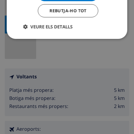
REBUTJA-HO TOT
MOSTRAR
VEURE ELS DETALLS
MAPA
Voltants
5 km
Platja més propera:
5 km
Botiga més propera:
2 km
Restaurants més propers:
Aeroports: