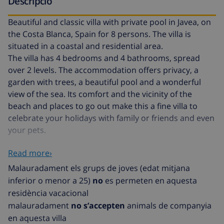
Descripció
Beautiful and classic villa with private pool in Javea, on
the Costa Blanca, Spain for 8 persons. The villa is
situated in a coastal and residential area.
The villa has 4 bedrooms and 4 bathrooms, spread
over 2 levels. The accommodation offers privacy, a
garden with trees, a beautiful pool and a wonderful
view of the sea. Its comfort and the vicinity of the
beach and places to go out make this a fine villa to
celebrate your holidays with family or friends and even
your pets.
Read more›
Interior of the villa
Malauradament els grups de joves (edat mitjana
2 level villa
inferior o menor a 25)
no
es permeten en aquesta
residència vacacional
living room with television
malauradament
no s’accepten
animals de companyia
dining room
en aquesta villa