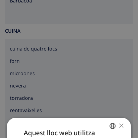
barbacoa
CUINA
cuina de quatre focs
forn
microones
nevera
torradora
rentavaixelles
×
rentadora
Aquest lloc web utilitza