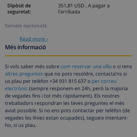
Dipòsit de
351,81 USD , A pagar a
seguretat:
l’arribada
Serveis opcionals
Read more ›
Llençols
17,59 USD per persona , A pagar a
Més informació
l’arribada
Llit infantil
41,04 USD , A pagar a l’arribada
Si vols saber més sobre
com reservar una villa
o si tens
Cadira alta
35,18 USD , A pagar a l’arribada
altres preguntes
que no pots resoldre, contacta’ns si
us plau per telèfon +34 931 815 637 o
per correu
Internet
5,86 USD per dia , A pagar a
l’arribada
electrònic
(sempre responem en 24h, però la majoria
de vegades fins i tot més ràpidament). Els nostres
Arribada amb
35,18 USD , A pagar a l’arribada
treballadors respondran les teves preguntes el més
retard
aviat possible. Si no ens pots contactar per telèfon (de
Llenca extra
17,59 USD per persona , A pagar a
vegades les línies estan ocupades), segueix intentant-
l’arribada
ho, si us plau.
Tovalloles
8,80 USD per persona , A pagar a