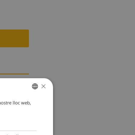
×
 focs
 nostre lloc web,
CATALAN
DUTCH
FRENCH
SPANISH