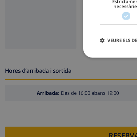
Estrictame
necessàrie
VEURE ELS D
Hores d’arribada i sortida
Arribada:
Des de 16:00 abans 19:00
RESERVA