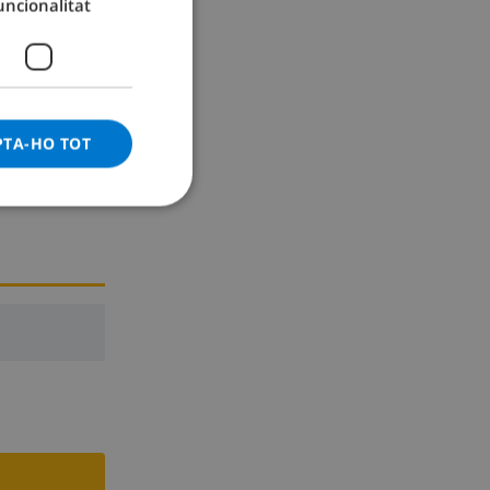
uncionalitat
GERMAN
CATALAN
ITALIAN
DANISH
PTA-HO TOT
NORWEGIAN