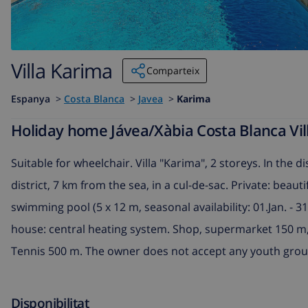
Villa Karima
Comparteix
Espanya
>
Costa Blanca
>
Javea
>
Karima
Holiday home Jávea/Xàbia Costa Blanca Vill
Suitable for wheelchair. Villa "Karima", 2 storeys. In the di
district, 7 km from the sea, in a cul-de-sac. Private: beau
swimming pool (5 x 12 m, seasonal availability: 01.Jan. - 
house: central heating system. Shop, supermarket 150 m
Tennis 500 m. The owner does not accept any youth grou
Disponibilitat