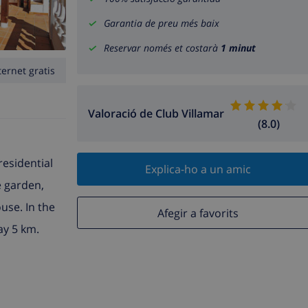
Garantia de preu més baix
Reservar només et costarà
1 minut
ternet gratis
Valoració de Club Villamar
(8.0)
 residential
Explica-ho a un amic
e garden,
use. In the
Afegir a favorits
ay 5 km.