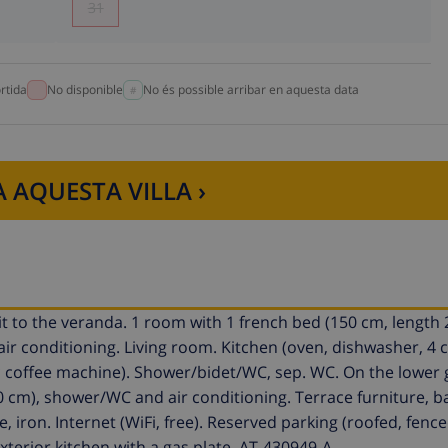
31
rtida
No disponible
No és possible arribar en aquesta data
 AQUESTA VILLA ›
xit to the veranda. 1 room with 1 french bed (150 cm, length 
air conditioning. Living room. Kitchen (oven, dishwasher, 4 
ric coffee machine). Shower/bidet/WC, sep. WC. On the lower 
90 cm), shower/WC and air conditioning. Terrace furniture, 
e, iron. Internet (WiFi, free). Reserved parking (roofed, fence
terior kitchen with a gas plate. AT-430949-A