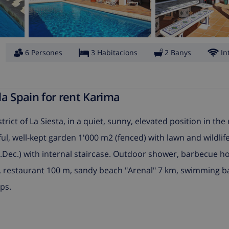
6 Persones
3 Habitacions
2 Banys
In
a Spain for rent Karima
strict of La Siesta, in a quiet, sunny, elevated position in the
tiful, well-kept garden 1'000 m2 (fenced) with lawn and wildlif
31.Dec.) with internal staircase. Outdoor shower, barbecue ho
, restaurant 100 m, sandy beach "Arenal" 7 km, swimming b
ps.