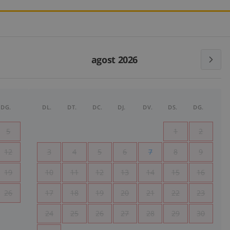
agost 2026
DG.
DL.
DT.
DC.
DJ.
DV.
DS.
DG.
5
1
2
12
3
4
5
6
7
8
9
19
10
11
12
13
14
15
16
26
17
18
19
20
21
22
23
24
25
26
27
28
29
30