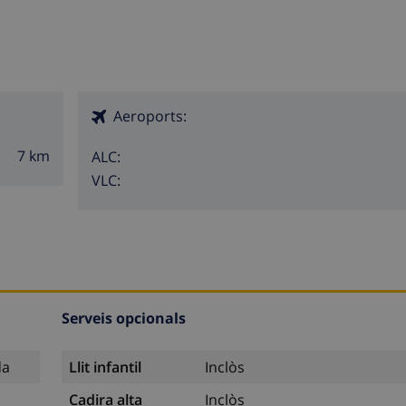
Aeroports:
7 km
ALC:
VLC:
Serveis opcionals
da
Llit infantil
Inclòs
Cadira alta
Inclòs