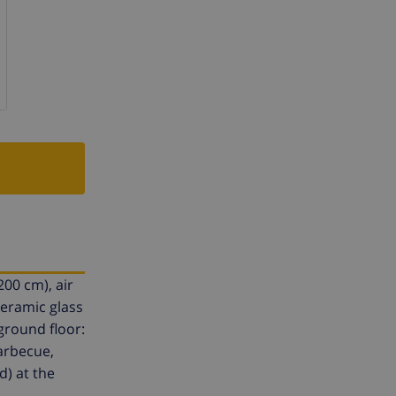
200 cm), air
ceramic glass
ground floor:
barbecue,
d) at the