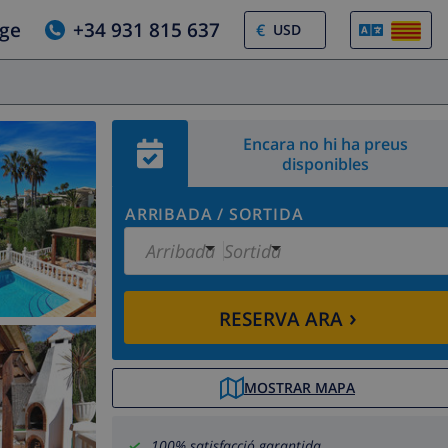
tge
+34 931 815 637
€
Encara no hi ha preus
disponibles
ARRIBADA
/
SORTIDA
Arribada
Sortida
›
RESERVA ARA
MOSTRAR MAPA
100% satisfacció garantida