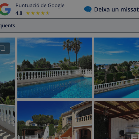
Puntuació de Google
Deixa un missa
4.8
★★★★★
★★★★★
eqüents