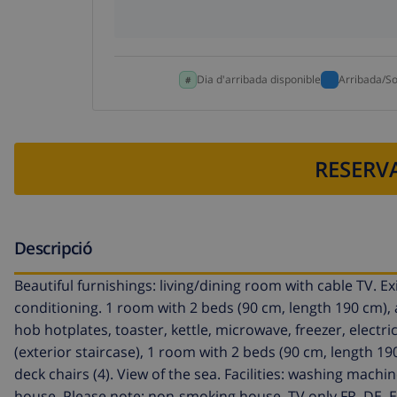
Dia d'arribada disponible
Arribada/So
RESERVA
Descripció
Beautiful furnishings: living/dining room with cable TV. E
conditioning. 1 room with 2 beds (90 cm, length 190 cm), 
hob hotplates, toaster, kettle, microwave, freezer, elect
(exterior staircase), 1 room with 2 beds (90 cm, length 1
deck chairs (4). View of the sea. Facilities: washing machin
house. Please note: non-smoking house. TV only FR, DE. Ex