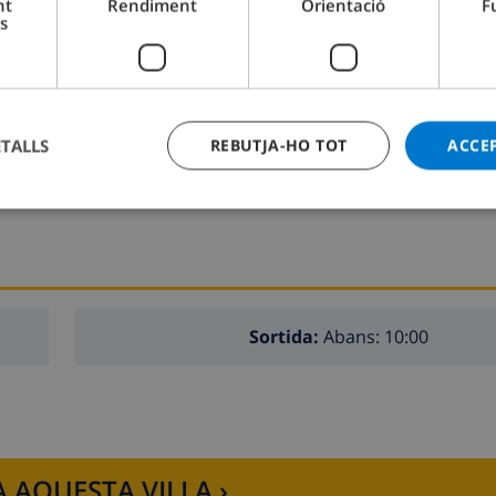
nevera
nt
Rendiment
Orientació
F
s
rentavaixelles
rentadora
ETALLS
REBUTJA-HO TOT
ACCE
Sortida:
Abans: 10:00
 AQUESTA VILLA ›