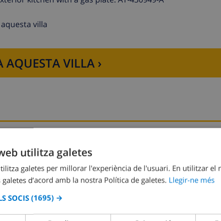
aquesta villa
 AQUESTA VILLA ›
TANT DE LA CASA
CUINA
web utilitza galetes
cament
cuina de quatre
ilitza galetes per millorar l'experiència de l'usuari. En utilitzar el
 galetes d’acord amb la nostra Política de galetes.
Llegir-ne més
forn
S SOCIS
(1695) →
acoa
microones