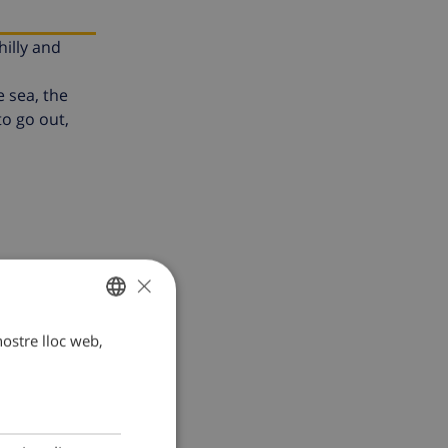
hilly and
 sea, the
to go out,
×
 nostre lloc web,
CATALAN
DUTCH
FRENCH
SPANISH