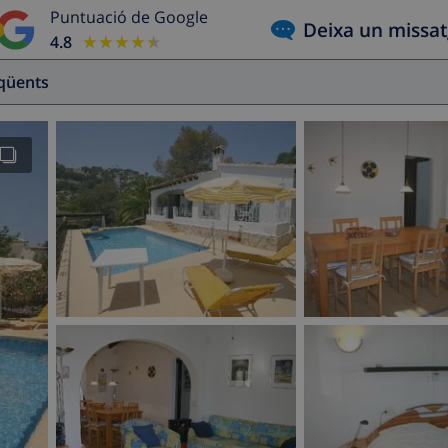
Puntuació de Google
Deixa un missa
4.8
★★★★★
★★★★★
eqüents