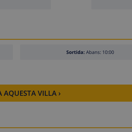
Moraira, on the Costa Blanca
Sortida:
Abans: 10:00
5 kilometers of the villa)
 AQUESTA VILLA ›
 (within 5 kilometers of the villa)