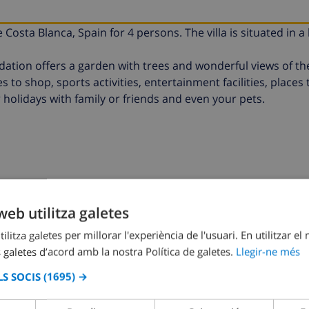
 Costa Blanca, Spain for 4 persons. The villa is situated in a 
ion offers a garden with trees and wonderful views of the
s to shop, sports activities, entertainment facilities, places 
r holidays with family or friends and even your pets.
web utilitza galetes
ilitza galetes per millorar l'experiència de l'usuari. En utilitzar el
aquesta villa
 galetes d’acord amb la nostra Política de galetes.
Llegir-ne més
S SOCIS
(1695) →