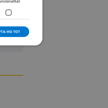
uncionalitat
GERMAN
CATALAN
ITALIAN
DANISH
PTA-HO TOT
NORWEGIAN