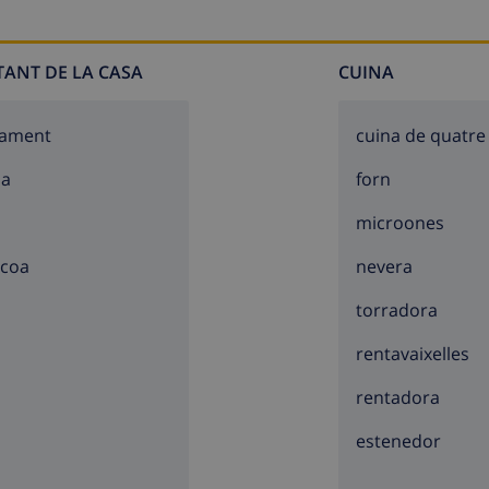
TANT DE LA CASA
CUINA
cament
cuina de quatre
a)
sa
forn
 of the villa)
microones
ters of the villa)
acoa
nevera
torradora
rentavaixelles
rentadora
lla
estenedor