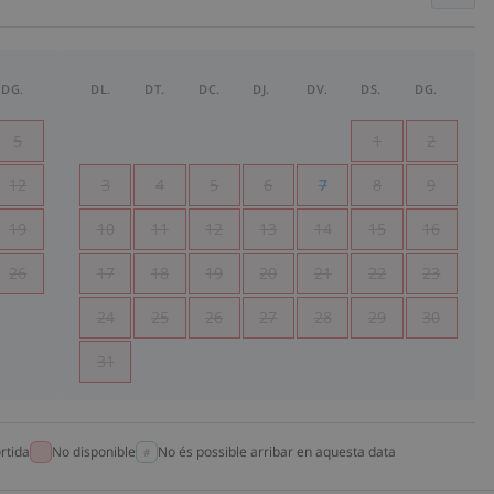
DG.
DL.
DT.
DC.
DJ.
DV.
DS.
DG.
5
1
2
12
3
4
5
6
7
8
9
19
10
11
12
13
14
15
16
26
17
18
19
20
21
22
23
24
25
26
27
28
29
30
31
rtida
No disponible
No és possible arribar en aquesta data