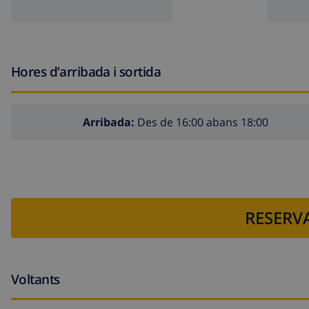
vacuum cleaner and iron and ironing board
reception service
Features and services at extra charge
Hores d’arribada i sortida
central heating (gas bottles)
Entertainment and leisure activities for your holidays in 
Arribada:
Des de 16:00 abans 18:00
bar (within 1000 meters of the villa)
theatre, discotheque, nightclub and promenade (within 
Sights and culture in Moraira, on the Costa Blanca
RESERVA
museum (Teulada), church (Moraira) and castle (Moraira)
Sports
Voltants
hiking and cycling (within 1000 meters of the villa)