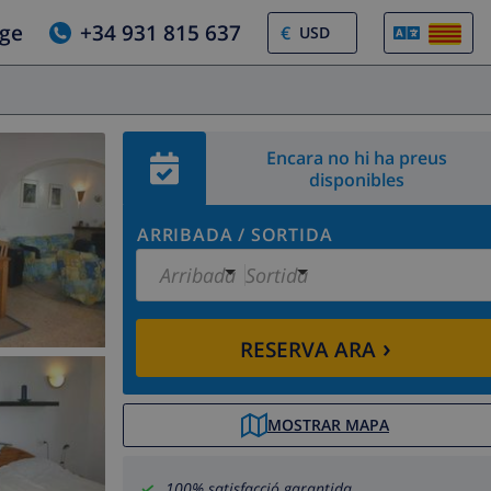
tge
+34 931 815 637
€
Encara no hi ha preus
disponibles
ARRIBADA
/
SORTIDA
Arribada
Sortida
›
RESERVA ARA
MOSTRAR MAPA
100% satisfacció garantida