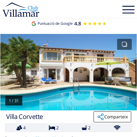
4.8
★★★★★
★★★★★
Puntuació de Google
1
/
31
Villa Corvette
Comparteix
4
2
2