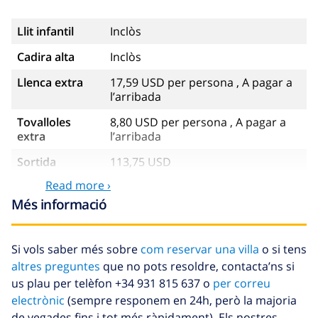
Llit infantil
Inclòs
Cadira alta
Inclòs
Llenca extra
17,59 USD per persona , A pagar a
l’arribada
Tovalloles
8,80 USD per persona , A pagar a
extra
l’arribada
Sortida
113,75 USD
tardana
Read more ›
Neteja extra
Basat en el consum d’energia
Més informació
(52,77 USD/HOUR)
Fons de
4.80% De la quantitat total
Si vols saber més sobre
com reservar una villa
o si tens
cancel·lació :
altres preguntes
que no pots resoldre, contacta’ns si
us plau per telèfon +34 931 815 637 o
per correu
electrònic
(sempre responem en 24h, però la majoria
de vegades fins i tot més ràpidament). Els nostres