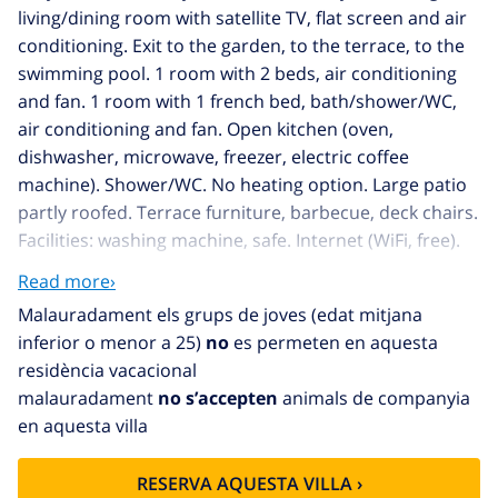
living/dining room with satellite TV, flat screen and air
conditioning. Exit to the garden, to the terrace, to the
swimming pool. 1 room with 2 beds, air conditioning
and fan. 1 room with 1 french bed, bath/shower/WC,
air conditioning and fan. Open kitchen (oven,
dishwasher, microwave, freezer, electric coffee
machine). Shower/WC. No heating option. Large patio
partly roofed. Terrace furniture, barbecue, deck chairs.
Facilities: washing machine, safe. Internet (WiFi, free).
Parking. Please note: suitable for families. Non-
Read more›
smoking house. TV only EN. AT-451771-A // Reg. Nr.:
Malauradament els grups de joves (edat mitjana
ESFCTU00000303800071174600000000000000000AT-
inferior o menor a 25)
no
es permeten en aquesta
451771-A5
residència vacacional
malauradament
no s’accepten
animals de companyia
en aquesta villa
RESERVA AQUESTA VILLA ›