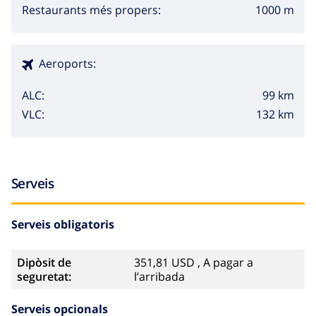
1000 m
Restaurants més propers:
Aeroports:
99 km
ALC:
132 km
VLC:
Serveis
Serveis obligatoris
Dipòsit de
351,81 USD , A pagar a
seguretat:
l’arribada
Serveis opcionals