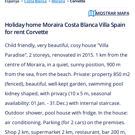
Espanya
>
Costa Blanca
>
Moraira
>
Corvette
MOSTRAR MAPA
Holiday home Moraira Costa Blanca Villa Spain
for rent Corvette
Child friendly, very beautiful, cosy house "Villa
Paradise", 2 storeys, renovated in 2015. 1 km from the
centre of Moraira, in a quiet, sunny position, 900 m
from the sea, from the beach. Private: property 850 m2
(fenced), beautiful, well-kept garden, swimming pool
kidney shaped, with privacy (10 x 5 m, seasonal
availability: 01.Jan. - 31.Dec.) with internal staircase.
Outdoor shower, pool house with fridge. In the house:
air conditioning. Parking (for 2 cars) on the premises.
Shop 2 km, supermarket 2 km, restaurant, bar 200 m,