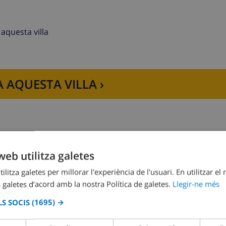
joy over 80 restaurants with an almost infinite range of gas
ops and a street market.
aquesta villa
 AQUESTA VILLA ›
web utilitza galetes
Dormitori 2:
1x Llit doble
ilitza galetes per millorar l'experiència de l'usuari. En utilitzar el
 galetes d’acord amb la nostra Política de galetes.
Llegir-ne més
S SOCIS
(1695) →
Dormitori 4:
2x Llits individuals