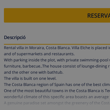
RESERVA
Descripció
Rental villa in Moraira, Costa Blanca. Villa Elche is placed
and of supermarkets and restaurants.
With parking inside the plot, with private swimming-pool
furniture, barbecue..The house consist of lounge-dining
and the other one with bathtub.
The villa is built on one level.
The Costa Blanca region of Spain has one of the best clim
One of the most beautiful towns in the Costa Blanca is T
wonderful climate of this specific area boasts an average
A genuine paradise set amongst the greenery of the Costa B
facilities and services. It has eight kilometres of coastli