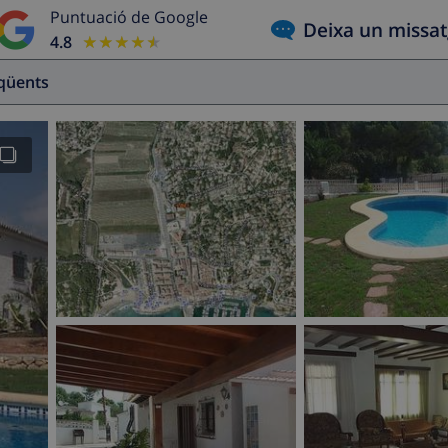
Puntuació de Google
Deixa un missa
4.8
★★★★★
★★★★★
eqüents