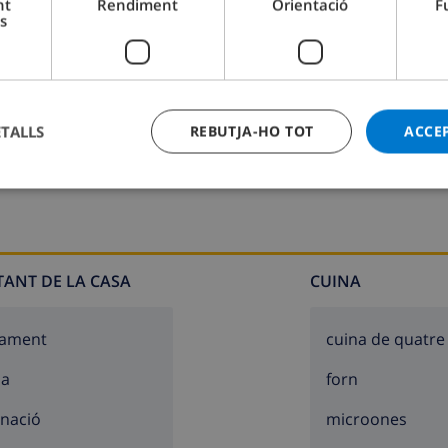
nt
Rendiment
Orientació
F
s
Bany 2:
Bany, Pica, Lavabo
ETALLS
REBUTJA-HO TOT
ACCE
TANT DE LA CASA
CUINA
cament
cuina de quatre
sa
forn
inació
microones