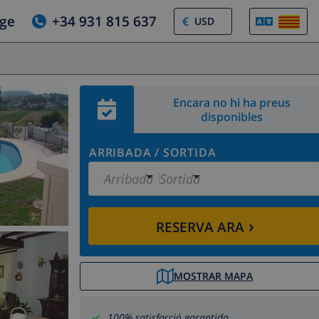
tge
+34 931 815 637
€
Encara no hi ha preus
disponibles
ARRIBADA
/
SORTIDA
Arribada
Sortida
›
RESERVA ARA
MOSTRAR MAPA
100% satisfacció garantida