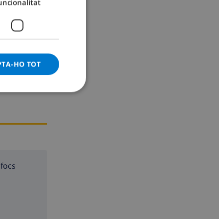
uncionalitat
GERMAN
CATALAN
ITALIAN
DANISH
PTA-HO TOT
NORWEGIAN
 focs