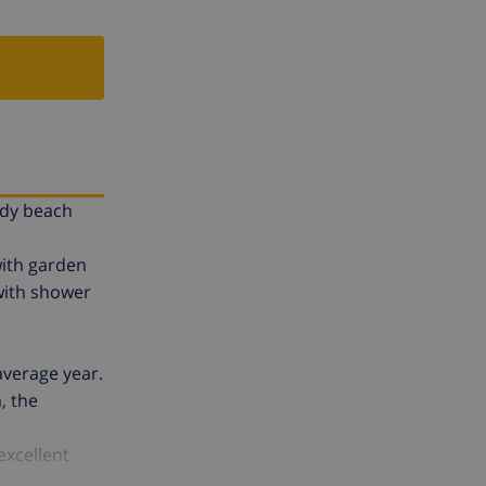
andy beach
with garden
with shower
average year.
, the
excellent
 small,