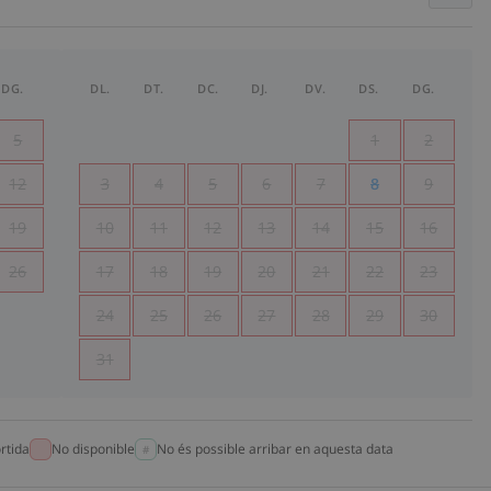
DG.
DL.
DT.
DC.
DJ.
DV.
DS.
DG.
5
1
2
12
3
4
5
6
7
8
9
19
10
11
12
13
14
15
16
26
17
18
19
20
21
22
23
24
25
26
27
28
29
30
31
rtida
No disponible
No és possible arribar en aquesta data