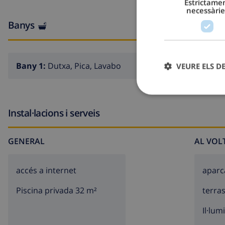
Estrictame
necessàrie
Banys
Bany 1:
Dutxa, Pica, Lavabo
VEURE ELS D
Instal·lacions i serveis
GENERAL
AL VOL
accés a internet
apar
Piscina privada 32 m²
terra
Il·lum