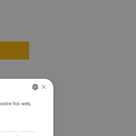
tronomic
×
 nostre lloc web,
CATALAN
DUTCH
FRENCH
SPANISH