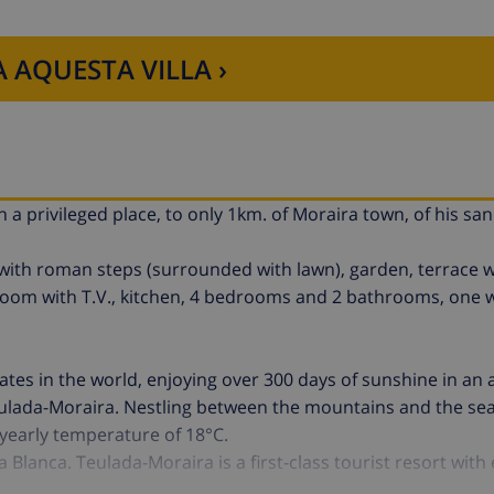
 AQUESTA VILLA ›
 in a privileged place, to only 1km. of Moraira town, of his s
 with roman steps (surrounded with lawn), garden, terrace 
 room with T.V., kitchen, 4 bedrooms and 2 bathrooms, one 
ates in the world, enjoying over 300 days of sunshine in an 
eulada-Moraira. Nestling between the mountains and the sea
 yearly temperature of 18°C.
lanca. Teulada-Moraira is a first-class tourist resort with 
ne, and three magnificent beaches of fine sand alternating with