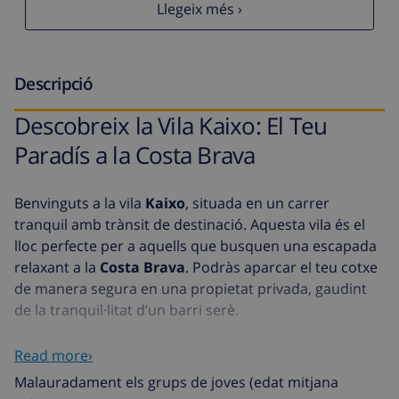
Llegeix més ›
Descripció
Descobreix la Vila Kaixo: El Teu
Paradís a la Costa Brava
Benvinguts a la vila
Kaixo
, situada en un carrer
tranquil amb trànsit de destinació. Aquesta vila és el
lloc perfecte per a aquells que busquen una escapada
relaxant a la
Costa Brava
. Podràs aparcar el teu cotxe
de manera segura en una propietat privada, gaudint
de la tranquil·litat d’un barri serè.
La
platja
es troba a tan sols 5000 metres de distància,
Read more›
oferint-te la possibilitat de gaudir del mar i del sol en
Malauradament els grups de joves (edat mitjana
qualsevol moment. La vila Kaixo, completament