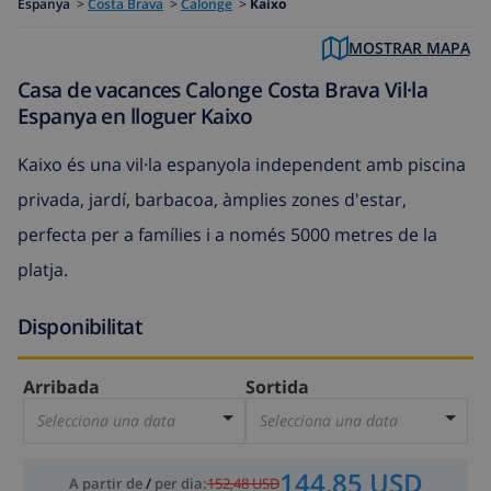
Espanya
>
Costa Brava
>
Calonge
>
Kaixo
MOSTRAR MAPA
Casa de vacances Calonge Costa Brava Vil·la
Espanya en lloguer Kaixo
Kaixo és una vil·la espanyola independent amb piscina
privada, jardí, barbacoa, àmplies zones d'estar,
perfecta per a famílies i a només 5000 metres de la
platja.
Disponibilitat
Arribada
Sortida
Selecciona una data
Selecciona una data
144,85 USD
A partir de
/
per dia
:
152,48 USD