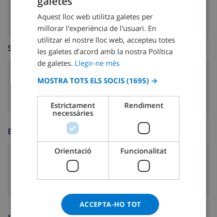
galetes
rentadora
CATALAN
Aquest lloc web utilitza galetes per
DUTCH
millorar l'experiència de l'usuari. En
FRENCH
utilitzar el nostre lloc web, accepteu totes
SALA D’ESTAR
les galetes d’acord amb la nostra Política
SPANISH
de galetes.
Llegir-ne més
GERMAN
llar de foc
MOSTRA TOTS ELS SOCIS
(1695) →
CATALAN
ITALIAN
Estrictament
Rendiment
necessàries
DANISH
ENTRETENIMENT
NORWEGIAN
Orientació
Funcionalitat
Tv per cable
ACCEPTA-HO TOT