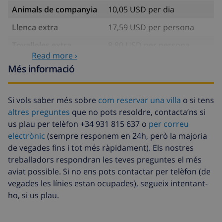
Animals de companyia
10,05 USD per dia
Llenca extra
17,59 USD per persona
Tovalloles extra
8,80 USD per persona
Read more ›
Fons de cancel·lació :
4.80% De la quantitat total
Més informació
Si vols saber més sobre
com reservar una villa
o si tens
altres preguntes
que no pots resoldre, contacta’ns si
us plau per telèfon +34 931 815 637 o
per correu
electrònic
(sempre responem en 24h, però la majoria
de vegades fins i tot més ràpidament). Els nostres
treballadors respondran les teves preguntes el més
aviat possible. Si no ens pots contactar per telèfon (de
vegades les línies estan ocupades), segueix intentant-
ho, si us plau.