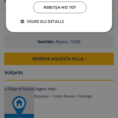
Hores d’arribada i sortida
REBUTJA-HO TOT
VEURE ELS DETALLS
Arribada:
Des de 16:00 abans 21:00
Sortida:
Abans: 10:00
RESERVA AQUESTA VILLA ›
Voltants
Llegeix més:
Espanya >
Costa Brava >
Calonge