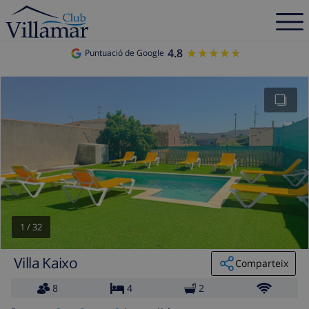
4.8
★★★★★
★★★★★
Puntuació de Google
1
/
32
Villa Kaixo
Comparteix
8
4
2