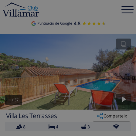
4.8
★★★★★
★★★★★
Puntuació de Google
1
/
37
Villa Les Terrasses
Comparteix
8
4
3