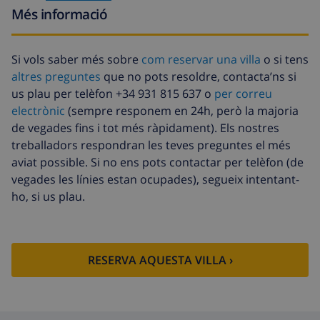
Més informació
Fons de
4.80% De la quantitat total
cancel·lació :
Si vols saber més sobre
com reservar una villa
o si tens
altres preguntes
que no pots resoldre, contacta’ns si
us plau per telèfon +34 931 815 637 o
per correu
electrònic
(sempre responem en 24h, però la majoria
de vegades fins i tot més ràpidament). Els nostres
treballadors respondran les teves preguntes el més
aviat possible. Si no ens pots contactar per telèfon (de
vegades les línies estan ocupades), segueix intentant-
ho, si us plau.
RESERVA AQUESTA VILLA ›