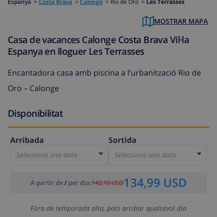
Espanya
>
Costa Brava
>
Calonge
>
Rio de Oro >
Les Terrasses
MOSTRAR MAPA
Casa de vacances Calonge Costa Brava Vil·la
Espanya en lloguer Les Terrasses
Encantadora casa amb piscina a l’urbanització Rio de
Oro – Calonge
Disponibilitat
Arribada
Sortida
Selecciona una data
Selecciona una data
134,99 USD
A partir de
/
per dia
:
142,10 USD
Fora de temporada alta, pots arribar qualsevol dia