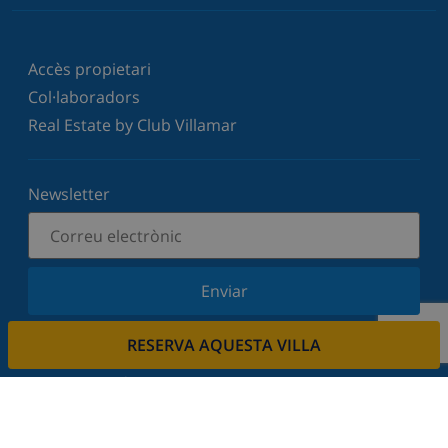
Accès propietari
Col·laboradors
Real Estate by Club Villamar
Newsletter
Enviar
Subscriu-vos al nostre butlletí i estigues informat
RESERVA AQUESTA VILLA
de les últimes novetats i ofertes. Respectem la
vostra privadesa.