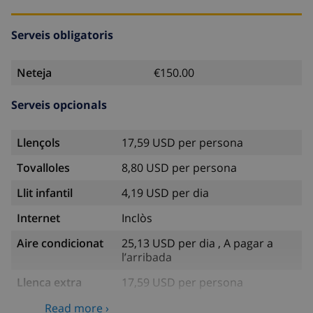
Serveis obligatoris
Neteja
€150.00
Serveis opcionals
Llençols
17,59 USD per persona
Tovalloles
8,80 USD per persona
Llit infantil
4,19 USD per dia
Internet
Inclòs
Aire condicionat
25,13 USD per dia , A pagar a
l’arribada
Llenca extra
17,59 USD per persona
Tovalloles extra
8,80 USD per persona
Read more ›