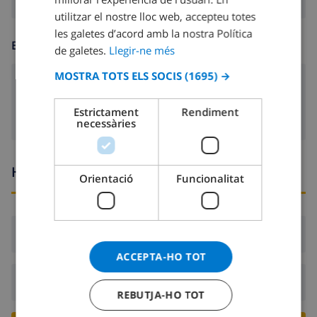
FRENCH
utilitzar el nostre lloc web, accepteu totes
les galetes d’acord amb la nostra Política
SPANISH
ENTRETENIMENT
de galetes.
Llegir-ne més
GERMAN
MOSTRA TOTS ELS SOCIS
(1695) →
CATALAN
Tv per cable
ITALIAN
Estrictament
Rendiment
necessàries
DANISH
NORWEGIAN
Hores d’arribada i sortida
Orientació
Funcionalitat
Arribada:
Des de 16:00 abans 21:00
ACCEPTA-HO TOT
Sortida:
Abans: 10:00
REBUTJA-HO TOT