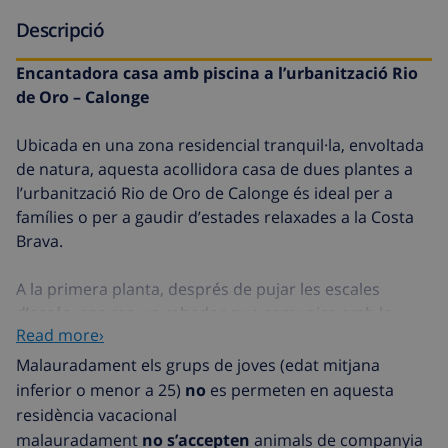
Descripció
Encantadora casa amb piscina a l’urbanització Rio
de Oro – Calonge
Ubicada en una zona residencial tranquil·la, envoltada
de natura, aquesta acollidora casa de dues plantes a
l’urbanització Rio de Oro de Calonge és ideal per a
famílies o per a gaudir d’estades relaxades a la Costa
Brava.
A la primera planta, després de pujar les escales
d’accés, ens rep un rebedor que comunica amb la
Read more›
cuina, la qual disposa d’una terrasseta perfecta per
esmorzar o prendre un cafè a l’aire lliure. Des del
Malauradament els grups de joves (edat mitjana
mateix rebedor, accedim a la planta superior, on
inferior o menor a 25)
no
es permeten en aquesta
trobem tres habitacions (dues amb lliteres i una
residència vacacional
doble), així com dos banys complets.
malauradament
no s’accepten
animals de companyia