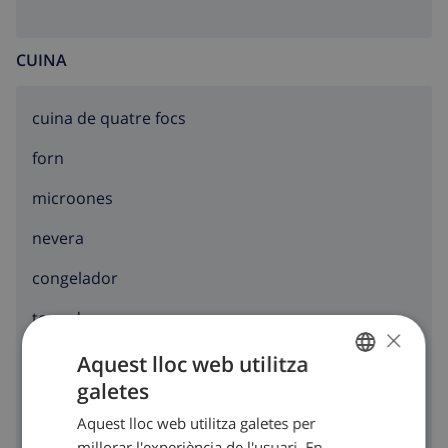
CUINA
cuina de quatre focs
forn
microones
nevera
congelador
torradora
×
rentavaixelles
Aquest lloc web utilitza
galetes
CATALAN
rentadora
Aquest lloc web utilitza galetes per
DUTCH
millorar l'experiència de l'usuari. En