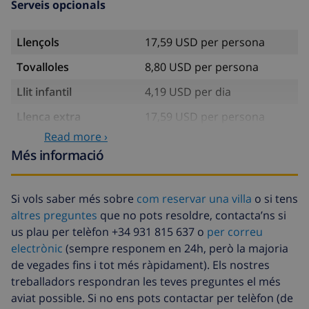
Serveis opcionals
Llençols
17,59 USD per persona
Tovalloles
8,80 USD per persona
Llit infantil
4,19 USD per dia
Llenca extra
17,59 USD per persona
Read more ›
Tovalloles extra
8,80 USD per persona
Més informació
Fons de cancel·lació :
4.80% De la quantitat total
Si vols saber més sobre
com reservar una villa
o si tens
altres preguntes
que no pots resoldre, contacta’ns si
us plau per telèfon +34 931 815 637 o
per correu
electrònic
(sempre responem en 24h, però la majoria
de vegades fins i tot més ràpidament). Els nostres
treballadors respondran les teves preguntes el més
aviat possible. Si no ens pots contactar per telèfon (de