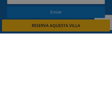
Enviar
Subscriu-vos al nostre butlletí i estigues informat
RESERVA AQUESTA VILLA
de les últimes novetats i ofertes. Respectem la
vostra privadesa.
Lloga la seva propietat.
Vols llogar la teva propietat amb nosaltres?
Llegeix més