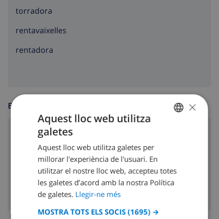
torradora
rentavaixelles
rentadora
×
ENTRETENIMENT
Aquest lloc web utilitza
galetes
reproductor de vídeo
CATALAN
Aquest lloc web utilitza galetes per
DUTCH
dvd
millorar l'experiència de l'usuari. En
FRENCH
utilitzar el nostre lloc web, accepteu totes
Tv per satèllit
les galetes d’acord amb la nostra Política
SPANISH
de galetes.
Llegir-ne més
GERMAN
MOSTRA TOTS ELS SOCIS
(1695) →
CATALAN