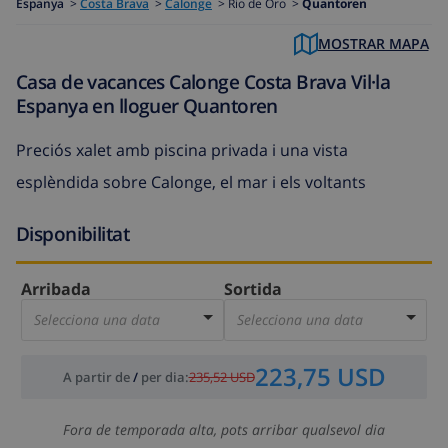
Espanya
>
Costa Brava
>
Calonge
>
Rio de Oro >
Quantoren
MOSTRAR MAPA
Casa de vacances Calonge Costa Brava Vil·la
Espanya en lloguer Quantoren
Preciós xalet amb piscina privada i una vista
esplèndida sobre Calonge, el mar i els voltants
Disponibilitat
Arribada
Sortida
Selecciona una data
Selecciona una data
223,75 USD
A partir de
/
per dia
:
235,52 USD
Fora de temporada alta, pots arribar qualsevol dia