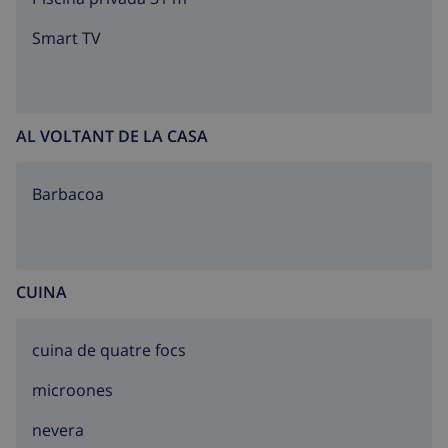
tranquil·litat i accés a activitats costaneres.
Smart TV
AL VOLTANT DE LA CASA
barbacoa
CUINA
cuina de quatre focs
microones
nevera