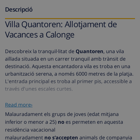
Descripció
Villa Quantoren: Allotjament de
Vacances a Calonge
Descobreix la tranquil·litat de
Quantoren
, una vila
aïllada situada en un carrer tranquil amb trànsit de
destinació. Aquesta encantadora vila es troba en una
urbanització serena, a només 6000 metres de la platja.
L'entrada principal es troba al primer pis, accessible a
través d'unes escales curtes.
Característiques de la Vila
Read more›
Vila completament aïllada amb una
piscina privada
.
Malauradament els grups de joves (edat mitjana
inferior o menor a 25)
no
es permeten en aquesta
Superfície construïda de 150 m2 en una parcel·la de
residència vacacional
950 m2.
malauradament
no s’accepten
animals de companyia