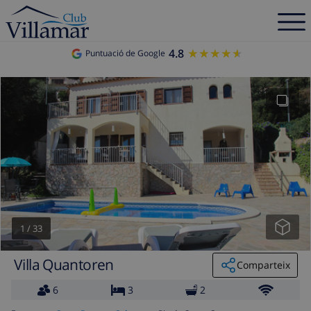
4.8
★★★★★
★★★★★
Puntuació de Google
1
/
33
Villa Quantoren
Comparteix
6
3
2