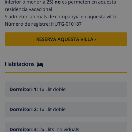
inferior o menor a 25)
no
es permeten en aquesta
Wooden és un complex de vacances independent
residència vacacional
amb una piscina privada.
S'admeten animals de companyia en aquesta vil·la.
A l'entrada trobaràs la sala d'estar, la cuina oberta,
Número de registre: HUTG-010187
el menjador, 3 dormitoris i 3 banys.
RESERVA AQUESTA VILLA ›
Al primer pis hi ha 1 dormitori i 1 bany addicional.
L'interior de Wooden és d'estil espanyol original amb
un bon estat de manteniment. L'interior és lluminós i
Habitacions
ofereix un ambient agradable. Wooden disposa d'una
vista panoràmica de les verdes muntanyes. Amb una
superfície construïda de 190 m2 i situat en una
parcel·la de 2400 m2, podràs gaudir d'un jardí
Dormitori 1:
1x Llit doble
dissenyat. La piscina es troba a la part davantera del
complex i s'hi accedeix per unes escales. Aquí podràs
gaudir del sol espanyol i de la vida a l'aire lliure.
Dormitori 2:
1x Llit doble
Wooden també disposa d'un barbacoa de pedra
permanent amb utensilis de cuina. Aquesta residència
Dormitori 3:
2x Llits individuals
de vacances és molt adequada per a famílies gràcies a