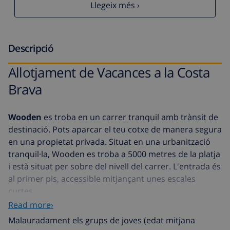
Llegeix més ›
Descripció
Allotjament de Vacances a la Costa
Brava
Wooden
es troba en un carrer tranquil amb trànsit de
destinació. Pots aparcar el teu cotxe de manera segura
en una propietat privada. Situat en una urbanització
tranquil·la, Wooden es troba a 5000 metres de la platja
i està situat per sobre del nivell del carrer. L'entrada és
al primer pis, accessible mitjançant unes escales
curtes.
Read more›
Característiques de l'Allotjament:
Malauradament els grups de joves (edat mitjana