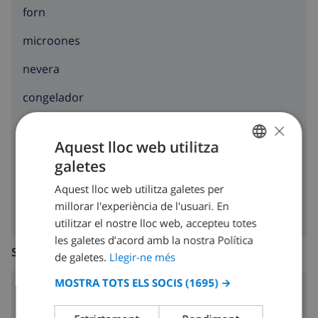
forn
microones
nevera
congelador
×
torradora
Aquest lloc web utilitza
rentavaixelles
galetes
CATALAN
rentadora
Aquest lloc web utilitza galetes per
DUTCH
millorar l'experiència de l'usuari. En
FRENCH
utilitzar el nostre lloc web, accepteu totes
les galetes d’acord amb la nostra Política
SPANISH
SALA D’ESTAR
de galetes.
Llegir-ne més
GERMAN
MOSTRA TOTS ELS SOCIS
(1695) →
CATALAN
llar de foc
ITALIAN