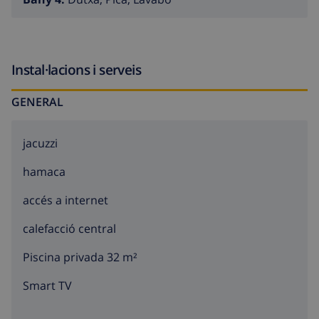
graus i a l'estiu superen els 30 graus) permet gaudir
d'aquesta extraordinària costa escarpada i de les
diverses platges de sorra durant tot l'any. Juntament
amb el caràcter acollidor de la població local, el ric
Instal·lacions i serveis
passat històric, les boniques muntanyes verdes i la
variada i exquisida cuina, fan de la Costa Brava una
GENERAL
regió de vacances amb molt a oferir. Atrets per
aquestes riqueses, molts artistes famosos han trobat
jacuzzi
serenitat i pau en aquesta part de la costa espanyola.
T'encantarà la Costa Brava.
hamaca
accés a internet
calefacció central
Piscina privada 32 m²
Smart TV