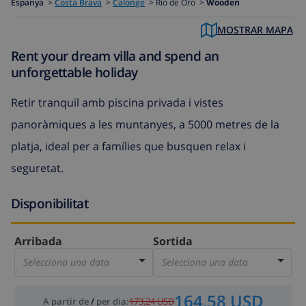
Espanya
>
Costa Brava
>
Calonge
>
Rio de Oro >
Wooden
MOSTRAR MAPA
Rent your dream villa and spend an
unforgettable holiday
Retir tranquil amb piscina privada i vistes
panoràmiques a les muntanyes, a 5000 metres de la
platja, ideal per a famílies que busquen relax i
seguretat.
Disponibilitat
Arribada
Sortida
Selecciona una data
Selecciona una data
164,58 USD
A partir de
/
per dia
:
173,24 USD