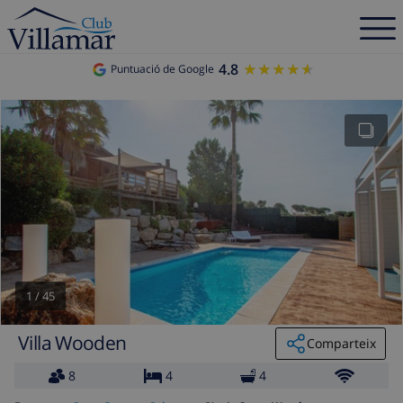
4.8
★★★★★
★★★★★
Puntuació de Google
1
/
45
Villa Wooden
Comparteix
8
4
4