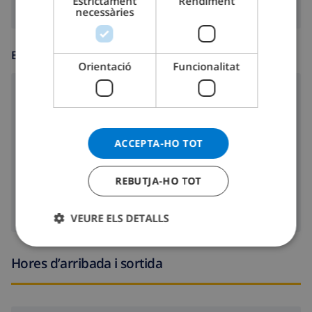
Estrictament
Rendiment
necessàries
DANISH
NORWEGIAN
ENTRETENIMENT
Orientació
Funcionalitat
cd
ràdio
ACCEPTA-HO TOT
dvd
Tv per cable
REBUTJA-HO TOT
VEURE ELS DETALLS
Hores d’arribada i sortida