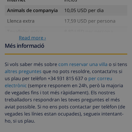
Animals de companyia
10,05 USD per dia
Llenca extra
17,59 USD per persona
Tovalloles extra
8,80 USD per persona
Read more ›
Fons de cancel·lació :
4.80% De la quantitat total
Més informació
Si vols saber més sobre
com reservar una villa
o si tens
altres preguntes
que no pots resoldre, contacta’ns si
us plau per telèfon +34 931 815 637 o
per correu
electrònic
(sempre responem en 24h, però la majoria
de vegades fins i tot més ràpidament). Els nostres
treballadors respondran les teves preguntes el més
aviat possible. Si no ens pots contactar per telèfon (de
vegades les línies estan ocupades), segueix intentant-
ho, si us plau.