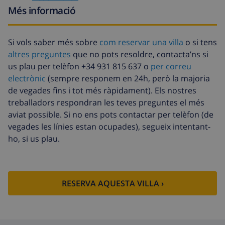
l’arribada
Més informació
Sortida tardana
113,75 USD
Neteja extra
Basat en el consum d’energia
Si vols saber més sobre
com reservar una villa
o si tens
(52,77 USD/HOUR)
altres preguntes
que no pots resoldre, contacta’ns si
Fons de
4.80% De la quantitat total
us plau per telèfon +34 931 815 637 o
per correu
cancel·lació :
electrònic
(sempre responem en 24h, però la majoria
de vegades fins i tot més ràpidament). Els nostres
treballadors respondran les teves preguntes el més
aviat possible. Si no ens pots contactar per telèfon (de
vegades les línies estan ocupades), segueix intentant-
ho, si us plau.
RESERVA AQUESTA VILLA ›