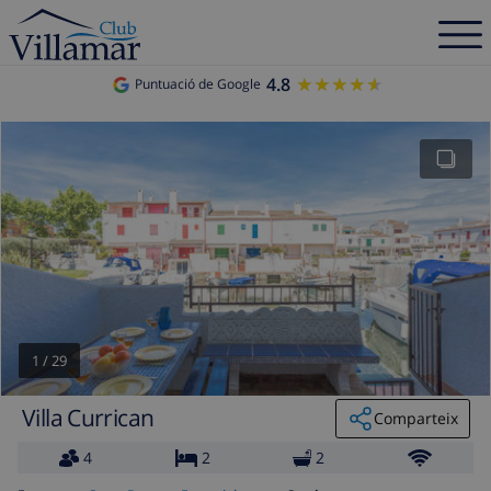
4.8
★★★★★
★★★★★
Puntuació de Google
1
/
29
Villa Currican
Comparteix
4
2
2