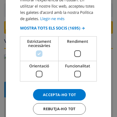
FRENCH
utilitzar el nostre lloc web, accepteu totes
Sortida:
Abans: 10:00
les galetes d’acord amb la nostra Política
SPANISH
de galetes.
Llegir-ne més
GERMAN
RESERVA AQUESTA VILLA ›
MOSTRA TOTS ELS SOCIS
(1695) →
CATALAN
ITALIAN
Voltants
Estrictament
Rendiment
necessàries
DANISH
Llegeix més:
NORWEGIAN
Espanya >
Costa Brava >
Empuriabrava
Orientació
Funcionalitat
MOSTRAR
MAPA
ACCEPTA-HO TOT
REBUTJA-HO TOT