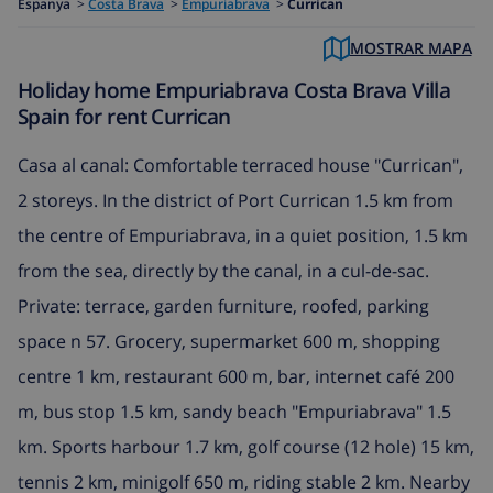
Espanya
>
Costa Brava
>
Empuriabrava
>
Currican
MOSTRAR MAPA
Holiday home Empuriabrava Costa Brava Villa
Spain for rent Currican
Casa al canal: Comfortable terraced house "Currican",
2 storeys. In the district of Port Currican 1.5 km from
the centre of Empuriabrava, in a quiet position, 1.5 km
from the sea, directly by the canal, in a cul-de-sac.
Private: terrace, garden furniture, roofed, parking
space n 57. Grocery, supermarket 600 m, shopping
centre 1 km, restaurant 600 m, bar, internet café 200
m, bus stop 1.5 km, sandy beach "Empuriabrava" 1.5
km. Sports harbour 1.7 km, golf course (12 hole) 15 km,
tennis 2 km, minigolf 650 m, riding stable 2 km. Nearby