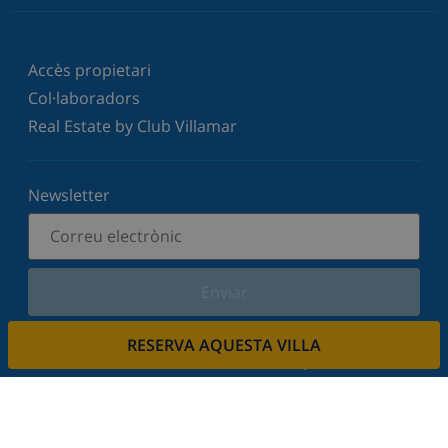
Accès propietari
Col·laboradors
Real Estate by Club Villamar
Newsletter
Enviar
Subscriu-vos al nostre butlletí i estigues informat
RESERVA AQUESTA VILLA
de les últimes novetats i ofertes. Respectem la
vostra privadesa.