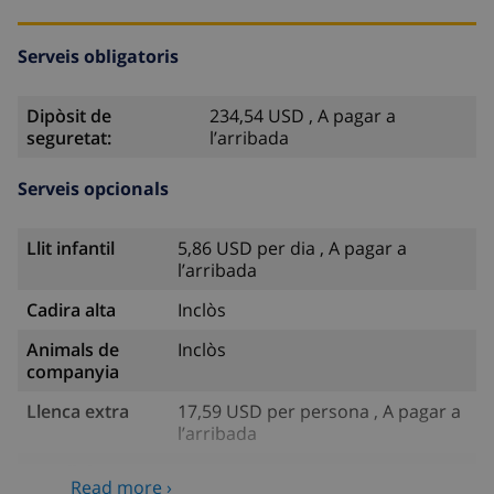
Serveis obligatoris
Dipòsit de
234,54 USD , A pagar a
seguretat:
l’arribada
Serveis opcionals
Llit infantil
5,86 USD per dia , A pagar a
l’arribada
Cadira alta
Inclòs
Animals de
Inclòs
companyia
Llenca extra
17,59 USD per persona , A pagar a
l’arribada
Tovalloles extra
8,80 USD per persona , A pagar a
Read more ›