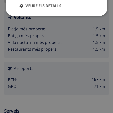
VEURE ELS DETALLS
Voltants
1.5 km
Platja més propera:
1.5 km
Botiga més propera:
1.5 km
Vida nocturna més propera:
1.5 km
Restaurants més propers:
Aeroports:
167 km
BCN:
71 km
GRO:
Serveis