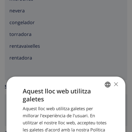
nevera
congelador
torradora
rentavaixelles
rentadora
×
SALA D’ESTAR
Aquest lloc web utilitza
galetes
CATALAN
llar de foc
Aquest lloc web utilitza galetes per
DUTCH
millorar l'experiència de l'usuari. En
FRENCH
utilitzar el nostre lloc web, accepteu totes
les galetes d’acord amb la nostra Política
SPANISH