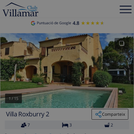
4.8
★★★★★
★★★★★
Puntuació de Google
1
/
15
Villa Roxburry 2
Comparteix
7
3
2