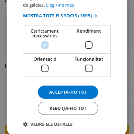
ALTRES
de galetes.
Llegir-ne més
GERMAN
MOSTRA TOTS ELS SOCIS
(1695) →
seients pel saló 6
CATALAN
ITALIAN
seients pel menjador 7
Estrictament
Rendiment
necessàries
DANISH
NORWEGIAN
Orientació
Funcionalitat
Hores d’arribada i sortida
ACCEPTA-HO TOT
Arribada:
Des de 15:00 abans 18:00
REBUTJA-HO TOT
Sortida:
Abans: 10:00
VEURE ELS DETALLS
RESERVA AQUESTA VILLA ›