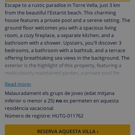
Escape to a rustic paradise in Torre Vella, just 3 km
from the beautiful l'Estartit beach. This charming
house features a private pool and a serene setting. The
ground floor welcomes you with a spacious living
room, a cozy fireplace, a separate kitchen, and a
bathroom with a shower. Upstairs, you'll discover 3
bedrooms, a bathroom with a bathtub, and a terrace
offering breathtaking sea views in the background. The
exterior is the highlight of this property, featuring a
meticulously maintained garden, a private pool for
your enjoyment, a barbecue area, and a terrace for
Read more›
delightful outdoor dining. Torre Vella is an ideal
Malauradament els grups de joves (edat mitjana
destination for a family retreat surrounded by nature
inferior o menor a 25)
no
es permeten en aquesta
and close to the beach. Sheets are included, and you
residència vacacional
have the option to add towels for 5€ per person.
Número de registre: HUTG-011762
Internet access (Wi-Fi) can be provided from the
agency (€10/day subject to availability) Please note that
RESERVA AQUESTA VILLA ›
this property does not allow groups of teenagers,