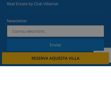
Real Estate by Club Villamar
Newsletter
Enviar
Subscriu-vos al nostre butlletí i estigues informat
RESERVA AQUESTA VILLA
de les últimes novetats i ofertes. Respectem la
vostra privadesa.
Lloga la seva propietat.
Vols llogar la teva propietat amb nosaltres?