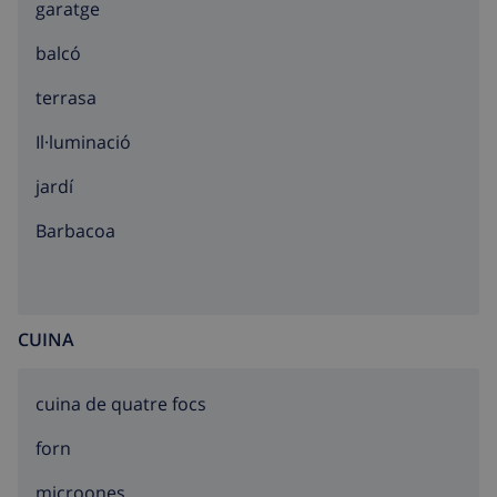
garatge
balcó
terrasa
Il·luminació
jardí
barbacoa
CUINA
cuina de quatre focs
forn
microones