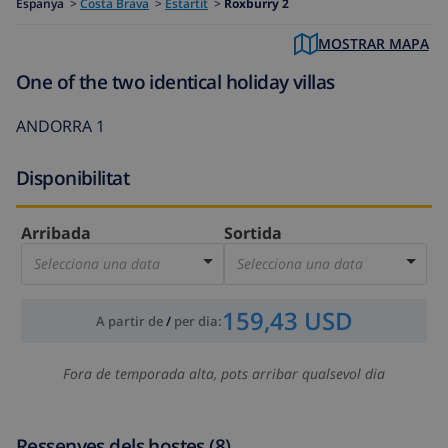
Espanya
>
Costa Brava
>
Estartit
>
Roxburry 2
MOSTRAR MAPA
One of the two identical holiday villas
ANDORRA 1
Disponibilitat
Arribada
Sortida
Selecciona una data
Selecciona una data
159,43 USD
A partir de
/
per dia
:
Fora de temporada alta, pots arribar qualsevol dia
Ressenyes dels hostes (8)