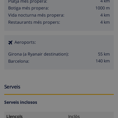
4 km
Platja més propera:
1000 m
Botiga més propera:
4 km
Vida nocturna més propera:
4 km
Restaurants més propers:
Aeroports:
55 km
Girona (a Ryanair destination):
140 km
Barcelona:
Serveis
Serveis inclosos
Llençols
Inclòs