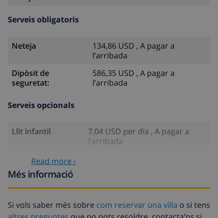
Serveis obligatoris
Neteja
134,86 USD , A pagar a
l’arribada
Dipòsit de
586,35 USD , A pagar a
seguretat:
l’arribada
Serveis opcionals
Llit infantil
7,04 USD per dia , A pagar a
l’arribada
Animals de
10,55 USD per dia , A pagar a
Read more ›
companyia
l’arribada
Més informació
Arribada amb
35,18 USD , A pagar a l’arribada
retard
Si vols saber més sobre
com reservar una villa
o si tens
Fons de
4.80% De la quantitat total
altres preguntes
que no pots resoldre, contacta’ns si